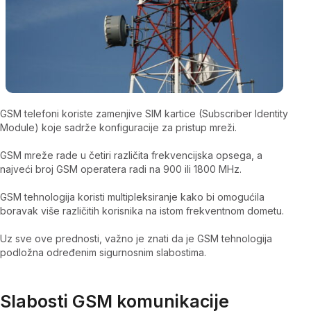
GSM telefoni koriste zamenjive SIM kartice (Subscriber Identity
Module) koje sadrže konfiguracije za pristup mreži.
GSM mreže rade u četiri različita frekvencijska opsega, a
najveći broj GSM operatera radi na 900 ili 1800 MHz.
GSM tehnologija koristi multipleksiranje kako bi omogućila
boravak više različitih korisnika na istom frekventnom dometu.
Uz sve ove prednosti, važno je znati da je GSM tehnologija
podložna određenim sigurnosnim slabostima.
Slabosti GSM komunikacije