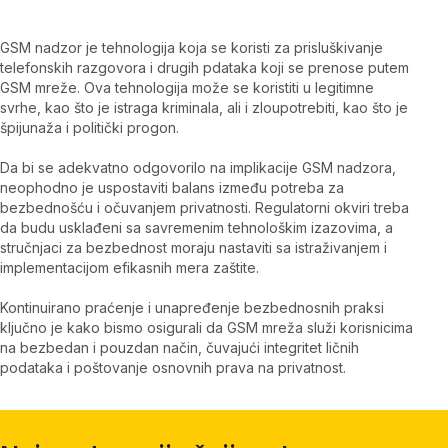
GSM nadzor je tehnologija koja se koristi za prisluškivanje
telefonskih razgovora i drugih pdataka koji se prenose putem
GSM mreže. Ova tehnologija može se koristiti u legitimne
svrhe, kao što je istraga kriminala, ali i zloupotrebiti, kao što je
špijunaža i politički progon.
Da bi se adekvatno odgovorilo na implikacije GSM nadzora,
neophodno je uspostaviti balans između potreba za
bezbednošću i očuvanjem privatnosti. Regulatorni okviri treba
da budu usklađeni sa savremenim tehnološkim izazovima, a
stručnjaci za bezbednost moraju nastaviti sa istraživanjem i
implementacijom efikasnih mera zaštite.
Kontinuirano praćenje i unapređenje bezbednosnih praksi
ključno je kako bismo osigurali da GSM mreža služi korisnicima
na bezbedan i pouzdan način, čuvajući integritet ličnih
podataka i poštovanje osnovnih prava na privatnost.