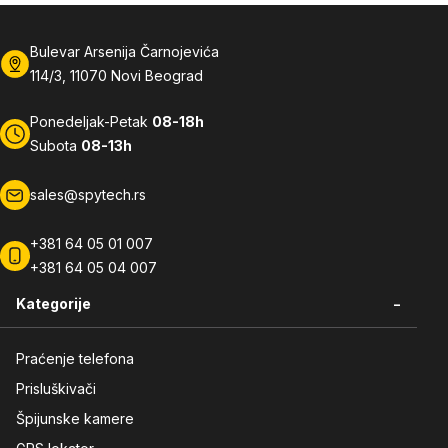
Bulevar Arsenija Čarnojevića
114/3, 11070 Novi Beograd
Ponedeljak-Petak
08-18h
Subota
08-13h
sales@spytech.rs
+381 64 05 01 007
+381 64 05 04 007
-
Kategorije
Praćenje telefona
Prisluškivači
Špijunske kamere