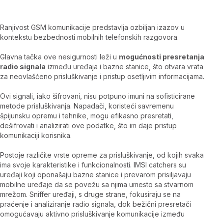
Ranjivost GSM komunikacije predstavlja ozbiljan izazov u
kontekstu bezbednosti mobilnih telefonskih razgovora.
Glavna tačka ove nesigurnosti leži u
mogućnosti presretanja
radio signala
između uređaja i bazne stanice, što otvara vrata
za neovlašćeno prisluškivanje i pristup osetljivim informacijama.
Ovi signali, iako šifrovani, nisu potpuno imuni na sofisticirane
metode prisluškivanja. Napadači, koristeći savremenu
špijunsku opremu i tehnike, mogu efikasno presretati,
dešifrovati i analizirati ove podatke, što im daje pristup
komunikaciji korisnika.
Postoje različite vrste opreme za prisluškivanje, od kojih svaka
ima svoje karakteristike i funkcionalnosti. IMSI catchers su
uređaji koji oponašaju bazne stanice i prevarom prisiljavaju
mobilne uređaje da se povežu sa njima umesto sa stvarnom
mrežom. Sniffer uređaji, s druge strane, fokusiraju se na
praćenje i analiziranje radio signala, dok bežični presretači
omogućavaju aktivno prisluškivanje komunikacije između