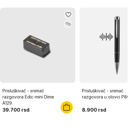
Prisluškivač - snimač
Prisluškivač - snimač
razgovora Edic-mini Dime
razgovora u olovci P800
A129
39.700 rsd
8.900 rsd