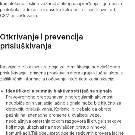
kompleksnost ističe važnost stalnog unapređenja sigurnosnih
protokola i edukacije korisnika kako bi se smanjili rizici od
GSM prisluškivanja.
Otkrivanje i prevencija
prisluškivanja
Razvijanje efikasnih strategija za identifikaciju neovlašćenog
prisluškivanja i primena proaktivnih mera igraju ključnu ulogu u
zaštiti ličnih informacija i očuvanju integriteta komunikacije.
Identifikacija sumnjivih aktivnosti i jačine signala
Pravovremeno prepoznavanje neregularnih aktivnosti i
neuobičajenih varijacija jačine signala može biti ključno za
detekciju prisluškivanja. Korisnici bi trebalo da obrate
pažnju na iznenadne promene u kvalitetu veze,
neobjašnjiva ometanja tokom razgovora ili druge znakove
koji mogu ukazivati na neovlašćen pristup njihovoj
komunikaciji.Takođe, sprovođenje redovnih provera jačine