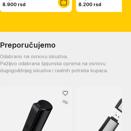
8.900 rsd
8.200 rsd
Preporučujemo
Odabrano na osnovu iskustva.
Pažljivo odabrana špijunska oprema na osnovu
dugogodišnjeg iskustva i realnih potreba kupaca.