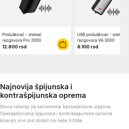
Prisluškivač - snimač
USB prisluškivač - snimač
razgovora Pro 2000
razgovora VA 3000
12.800 rsd
8.100 rsd
Najnovija špijunska i
kontrašpijunska oprema
Nova rešenja za savremene bezbednosne izazove.
Specijalizovana špijunska i kontrašpijunska oprema
koja po prvi put dolazi na naše tržište.