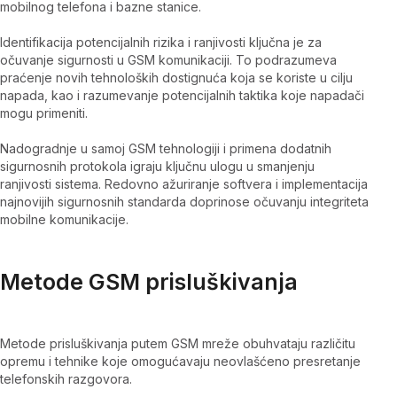
mobilnog telefona i bazne stanice.
Identifikacija potencijalnih rizika i ranjivosti ključna je za
očuvanje sigurnosti u GSM komunikaciji. To podrazumeva
praćenje novih tehnoloških dostignuća koja se koriste u cilju
napada, kao i razumevanje potencijalnih taktika koje napadači
mogu primeniti.
Nadogradnje u samoj GSM tehnologiji i primena dodatnih
sigurnosnih protokola igraju ključnu ulogu u smanjenju
ranjivosti sistema. Redovno ažuriranje softvera i implementacija
najnovijih sigurnosnih standarda doprinose očuvanju integriteta
mobilne komunikacije.
Metode GSM prisluškivanja
Metode prisluškivanja putem GSM mreže obuhvataju različitu
opremu i tehnike koje omogućavaju neovlašćeno presretanje
telefonskih razgovora.