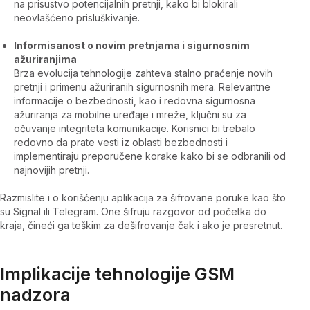
na prisustvo potencijalnih pretnji, kako bi blokirali
neovlašćeno prisluškivanje.
Informisanost o novim pretnjama i sigurnosnim
ažuriranjima
Brza evolucija tehnologije zahteva stalno praćenje novih
pretnji i primenu ažuriranih sigurnosnih mera. Relevantne
informacije o bezbednosti, kao i redovna sigurnosna
ažuriranja za mobilne uređaje i mreže, ključni su za
očuvanje integriteta komunikacije. Korisnici bi trebalo
redovno da prate vesti iz oblasti bezbednosti i
implementiraju preporučene korake kako bi se odbranili od
najnovijih pretnji.
Razmislite i o korišćenju aplikacija za šifrovane poruke kao što
su Signal ili Telegram. One šifruju razgovor od početka do
kraja, čineći ga teškim za dešifrovanje čak i ako je presretnut.
Implikacije tehnologije GSM
nadzora