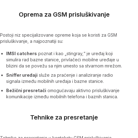
Oprema za GSM prisluškivanje
Postoji niz specijalizovane opreme koja se koristi za GSM
prisluškivanje, a najpoznatiji su:
IMSI catchers
poznat i kao „stingray,“ je uređaj koji
simulira rad bazne stanice, privlačeći mobilne uređaje u
blizini da se povežu sa njim umesto sa stvarnom mrežom.
Sniffer uređaji
služe za praćenje i analiziranje radio
signala između mobilnih uređaja i bazne stanice.
Bežični presretači
omogućavaju aktivno prisluškivanje
komunikacije između mobilnih telefona i baznih stanica.
Tehnike za presretanje
Tehnike za presretanje u kontekstu GSM prisluškivanja