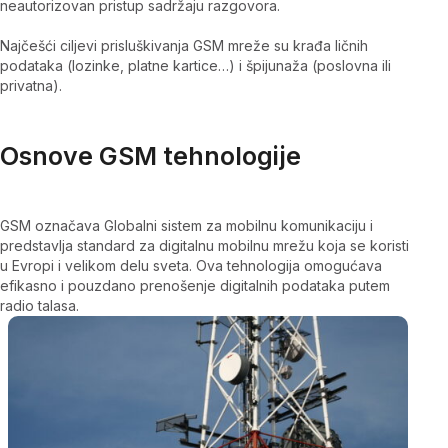
neautorizovan pristup sadržaju razgovora.
Najčešći ciljevi prisluškivanja GSM mreže su krađa ličnih
podataka (lozinke, platne kartice…) i špijunaža (poslovna ili
privatna).
Osnove GSM tehnologije
GSM označava Globalni sistem za mobilnu komunikaciju i
predstavlja standard za digitalnu mobilnu mrežu koja se koristi
u Evropi i velikom delu sveta. Ova tehnologija omogućava
efikasno i pouzdano prenošenje digitalnih podataka putem
radio talasa.