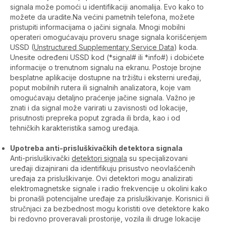
signala može pomoći u identifikaciji anomalija. Evo kako to
možete da uradite.Na većini pametnih telefona, možete
pristupiti informacijama o jačini signala. Mnogi mobilni
operateri omogućavaju proveru snage signala korišćenjem
USSD (
Unstructured Supplementary Service Data
) koda.
Unesite određeni USSD kod (*signal# ili *info#) i dobićete
informacije o trenutnom signalu na ekranu. Postoje brojne
besplatne aplikacije dostupne na tržištu i eksterni uređaji,
poput mobilnih rutera ili signalnih analizatora, koje vam
omogućavaju detaljno praćenje jačine signala. Važno je
znati i da signal može varirati u zavisnosti od lokacije,
prisutnosti prepreka poput zgrada ili brda, kao i od
tehničkih karakteristika samog uređaja.
Upotreba anti-prisluškivačkih detektora signala
Anti-prisluškivački
detektori signala
su specijalizovani
uređaji dizajnirani da identifikuju prisustvo neovlašćenih
uređaja za prisluškivanje. Ovi detektori mogu analizirati
elektromagnetske signale i radio frekvencije u okolini kako
bi pronašli potencijalne uređaje za prisluškivanje. Korisnici ili
stručnjaci za bezbednost mogu koristiti ove detektore kako
bi redovno proveravali prostorije, vozila ili druge lokacije