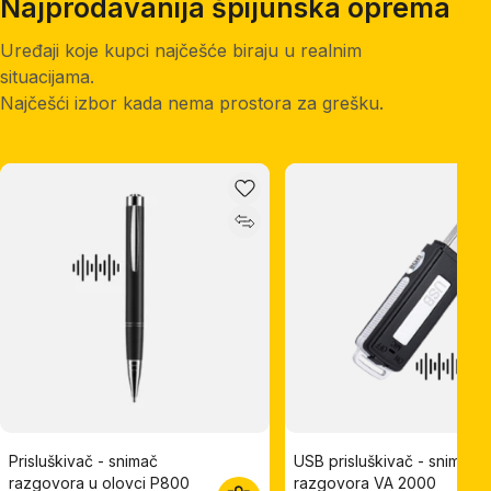
Najprodavanija špijunska oprema
Uređaji koje kupci najčešće biraju u realnim
situacijama.
Najčešći izbor kada nema prostora za grešku.
Prisluškivač - snimač
USB prisluškivač - snimač
razgovora u olovci P800
razgovora VA 2000