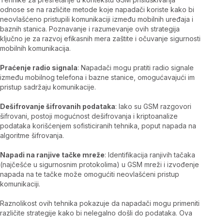
odnose se na različite metode koje napadači koriste kako bi
neovlašćeno pristupili komunikaciji između mobilnih uređaja i
baznih stanica. Poznavanje i razumevanje ovih strategija
ključno je za razvoj efikasnih mera zaštite i očuvanje sigurnosti
mobilnih komunikacija.
Praćenje radio signala
: Napadači mogu pratiti radio signale
između mobilnog telefona i bazne stanice, omogućavajući im
pristup sadržaju komunikacije.
Dešifrovanje šifrovanih podataka
: Iako su GSM razgovori
šifrovani, postoji mogućnost dešifrovanja i kriptoanalize
podataka korišćenjem sofisticiranih tehnika, poput napada na
algoritme šifrovanja.
Napadi na ranjive tačke mreže
: Identifikacija ranjivih tačaka
(najčešće u sigurnosnim protokolima) u GSM mreži i izvođenje
napada na te tačke može omogućiti neovlašćeni pristup
komunikaciji.
Raznolikost ovih tehnika pokazuje da napadači mogu primeniti
različite strategije kako bi nelegalno došli do podataka. Ova