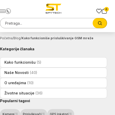
Preskoci na sadrzaj
0
Pretraga sajta
Trazi
Početna
Blog
Kako funkcioniše prisluškivanje GSM mreže
Kategorije članaka
Kako funkcionišu
(5)
Naše Novosti
(40)
O uređajima
(10)
Životne situacije
(36)
Popularni tagovi
Kamere
(1)
Prisluškivači
(1)
GPS lokatori
(1)