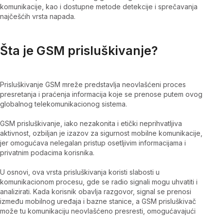
komunikacije, kao i dostupne metode detekcije i sprečavanja
najčešćih vrsta napada.
Šta je GSM prisluškivanje?
Prisluškivanje GSM mreže predstavlja neovlašćeni proces
presretanja i praćenja informacija koje se prenose putem ovog
globalnog telekomunikacionog sistema.
GSM prisluškivanje, iako nezakonita i etički neprihvatljiva
aktivnost, ozbiljan je izazov za sigurnost mobilne komunikacije,
jer omogućava nelegalan pristup osetljivim informacijama i
privatnim podacima korisnika.
U osnovi, ova vrsta prisluškivanja koristi slabosti u
komunikacionom procesu, gde se radio signali mogu uhvatiti i
analizirati. Kada korisnik obavlja razgovor, signal se prenosi
između mobilnog uređaja i bazne stanice, a GSM prisluškivač
može tu komunikaciju neovlašćeno presresti, omogućavajući