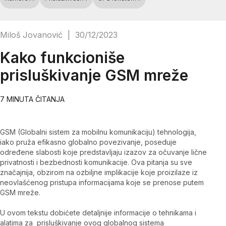
Miloš Jovanović
|
30/12/2023
Kako funkcioniše
prisluškivanje GSM mreže
7 MINUTA ČITANJA
GSM (Globalni sistem za mobilnu komunikaciju) tehnologija,
iako pruža efikasno globalno povezivanje, poseduje
određene slabosti koje predstavljaju izazov za očuvanje lične
privatnosti i bezbednosti komunikacije. Ova pitanja su sve
značajnija, obzirom na ozbiljne implikacije koje proizilaze iz
neovlašćenog pristupa informacijama koje se prenose putem
GSM mreže.
U ovom tekstu dobićete detaljnije informacije o tehnikama i
alatima za prisluškivanje ovog globalnog sistema