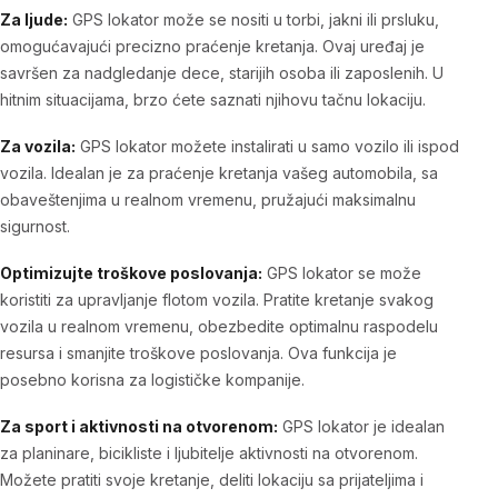
Za ljude:
GPS lokator može se nositi u torbi, jakni ili prsluku,
omogućavajući precizno praćenje kretanja. Ovaj uređaj je
savršen za nadgledanje dece, starijih osoba ili zaposlenih. U
hitnim situacijama, brzo ćete saznati njihovu tačnu lokaciju.
Za vozila:
GPS lokator možete instalirati u samo vozilo ili ispod
vozila. Idealan je za praćenje kretanja vašeg automobila, sa
obaveštenjima u realnom vremenu, pružajući maksimalnu
sigurnost.
Optimizujte troškove poslovanja:
GPS lokator se može
koristiti za upravljanje flotom vozila. Pratite kretanje svakog
vozila u realnom vremenu, obezbedite optimalnu raspodelu
resursa i smanjite troškove poslovanja. Ova funkcija je
posebno korisna za logističke kompanije.
Za sport i aktivnosti na otvorenom:
GPS lokator je idealan
za planinare, bicikliste i ljubitelje aktivnosti na otvorenom.
Možete pratiti svoje kretanje, deliti lokaciju sa prijateljima i