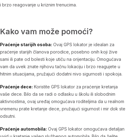
i brzo reagovanje u kriznim trenucima.
Kako vam može pomoći?
Praćenje starijih osoba:
Ovaj GPS lokator je idealan za
praćenje starijih članova porodice, posebno onih koji žive
sami ili pate od bolesti koje utiču na orijentaciju. Omogućava
vam da uvek znate njihovu tačnu lokaciju i brzo reagujete u
hitnim situacijama, pružajući dodatni nivo sigurnosti i spokoja.
Praćenje dece:
Koristite GPS lokator za praćenje kretanja
vaše dece. Bilo da se radi o odlasku u školu ili slobodnim
aktivnostima, ovaj uređaj omogućava roditeljima da u realnom
vremenu prate kretanje dece, pružajući sigurnost i mir dok ste
odsutni.
Praćenje automobila:
Ovaj GPS lokator omogućava detaljan
uvid u kretanje vašeg službenog automobila. Bilo da želite