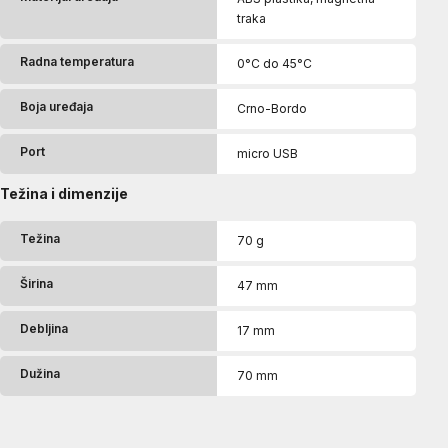
traka
Radna temperatura
0°C do 45°C
Boja uređaja
Crno-Bordo
Port
micro USB
Težina i dimenzije
Težina
70 g
Širina
47 mm
Debljina
17 mm
Dužina
70 mm