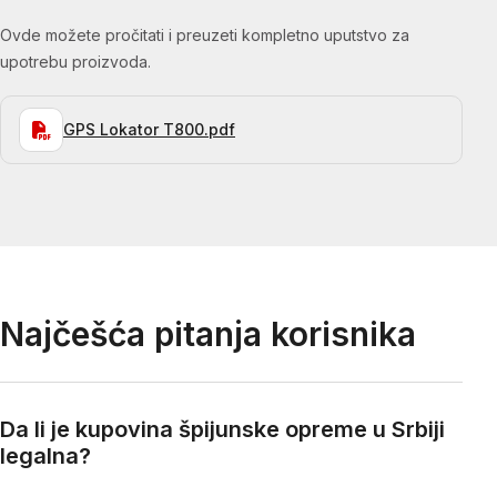
Ovde možete pročitati i preuzeti kompletno uputstvo za
upotrebu proizvoda.
GPS Lokator T800.pdf
Najčešća pitanja korisnika
Da li je kupovina špijunske opreme u Srbiji
legalna?