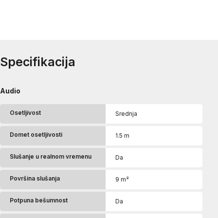
Specifikacija
Audio
Osetljivost
Srednja
Domet osetljivosti
1.5 m
Slušanje u realnom vremenu
Da
Površina slušanja
9 m²
Potpuna bešumnost
Da