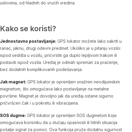
uslovima, od hladnih do vrućih sredina.
Kako se koristi?
Jednostavno postavljanje:
GPS lokator možete lako sakriti u
ranac, jaknu, drugi odevni predmet. Ukoliko je u pitanju vozilo:
ispod sedišta u vozilu, pričvrstiti ga duplo lepljivom trakom ili
postaviti ispod vozila. Uređaj je odmah spreman za praćenje,
bez dodatnih komplikovanih podešavanja.
Jak magnet:
GPS lokator je opremljen snažnim neodijumskim
magnetom, što omogućava lako postavljanje na metalne
površine. Magnet je dovoljno jak da uređaj ostane sigurno
pričvršćen čak i u pokretu ili vibracijama.
SOS dugme:
GPS lokator je opremljen SOS dugmetom koje
omogućava korisniku da u slučaju opasnosti ili hitnih situacija
pošalje signal za pomoć. Ova funkcija pruža dodatnu sigurnost