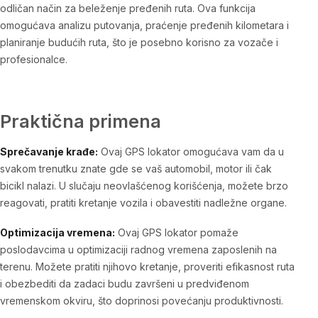
odličan način za beleženje pređenih ruta. Ova funkcija
omogućava analizu putovanja, praćenje pređenih kilometara i
planiranje budućih ruta, što je posebno korisno za vozače i
profesionalce.
Praktična primena
Sprečavanje krađe:
Ovaj GPS lokator omogućava vam da u
svakom trenutku znate gde se vaš automobil, motor ili čak
bicikl nalazi. U slučaju neovlašćenog korišćenja, možete brzo
reagovati, pratiti kretanje vozila i obavestiti nadležne organe.
Optimizacija vremena:
Ovaj GPS lokator pomaže
poslodavcima u optimizaciji radnog vremena zaposlenih na
terenu. Možete pratiti njihovo kretanje, proveriti efikasnost ruta
i obezbediti da zadaci budu završeni u predviđenom
vremenskom okviru, što doprinosi povećanju produktivnosti.