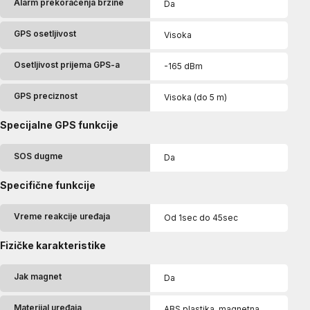
Alarm prekoračenja brzine
Da
GPS osetljivost
Visoka
Osetljivost prijema GPS-a
-165 dBm
GPS preciznost
Visoka (do 5 m)
Specijalne GPS funkcije
SOS dugme
Da
Specifične funkcije
Vreme reakcije uređaja
Od 1sec do 45sec
Fizičke karakteristike
Jak magnet
Da
Materijal uređaja
ABS plastika, magnetna