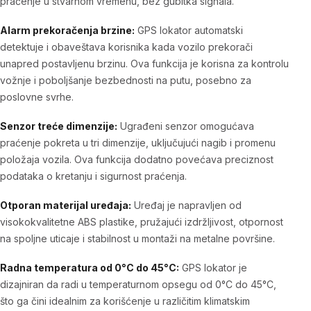
praćenje u stvarnom vremenu, bez gubitka signala.
Alarm prekoračenja brzine:
GPS lokator automatski
detektuje i obaveštava korisnika kada vozilo prekorači
unapred postavljenu brzinu. Ova funkcija je korisna za kontrolu
vožnje i poboljšanje bezbednosti na putu, posebno za
poslovne svrhe.
Senzor treće dimenzije:
Ugrađeni senzor omogućava
praćenje pokreta u tri dimenzije, uključujući nagib i promenu
položaja vozila. Ova funkcija dodatno povećava preciznost
podataka o kretanju i sigurnost praćenja.
Otporan materijal uređaja:
Uređaj je napravljen od
visokokvalitetne ABS plastike, pružajući izdržljivost, otpornost
na spoljne uticaje i stabilnost u montaži na metalne površine.
Radna temperatura od 0°C do 45°C:
GPS lokator je
dizajniran da radi u temperaturnom opsegu od 0°C do 45°C,
što ga čini idealnim za korišćenje u različitim klimatskim