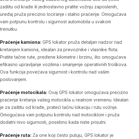
zaštitu od krađe ili jednostavno pratite vožnju zaposlenih,
uređaj pruža precizno lociranje i stalno praćenje. Omogućava
vam potpunu kontrolu i sigurnost automobila u svakom
trenutku.
Praćenje kamiona:
GPS lokator pruža detaljan nadzor nad
kretanjem kamiona, idealan za prevoznike i vlasnike flota.
Pratite tačne rute, pređene kilometre i brzinu, što omogućava
efikasno upravljanje vozilima i smanjenje operativnih troškova.
Ova funkcija povećava sigurnost i kontrolu nad vašim
poslovanjem.
Praćenje motocikala:
Ovaj GPS lokator omogućava precizno
praćenje kretanja vašeg motocikla u realnom vremenu. Idealan
je za zaštitu od krađe, prateći tačnu lokaciju i rutu vožnje.
Omogućava vam potpunu kontrolu nad motociklom i pruža
dodatni nivo sigurnosti, posebno kada niste prisutni.
Praćenje ruta:
Za one koji često putuju, GPS lokator je