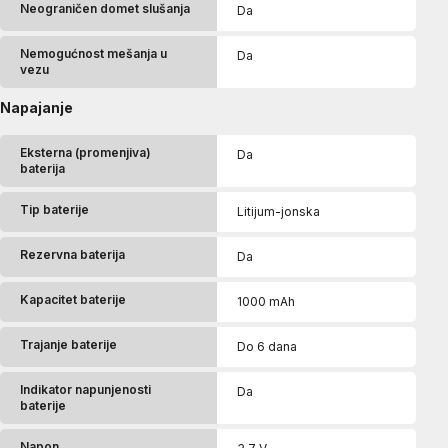
Neograničen domet slušanja
Da
Nemogućnost mešanja u
Da
vezu
Napajanje
Eksterna (promenjiva)
Da
baterija
Tip baterije
Litijum-jonska
Rezervna baterija
Da
Kapacitet baterije
1000 mAh
Trajanje baterije
Do 6 dana
Indikator napunjenosti
Da
baterije
Napon