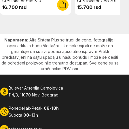
GPS lokator Slim K10
GPS lokator Geo 201
16.700 rsd
15.700 rsd
Napomena:
Alfa Sistem Plus se trudi da cene, fotografije i
opisi artikala budu što tačniji i kompletniji ali ne može da
garantuje da su svi podaci apsolutno ispravni. Artikli
predstavljeni na sajtu spadaju u našu ponudu i može se desiti
da određeni proizvod nije trenutno dostupan. Sve cene su sa
uračunatim PDV-om.
Bulevar Arsenija Čarnojevića
114/3, 11070 Novi Beograd
Ponedeljak-Petak
08-18h
Subota
08-13h