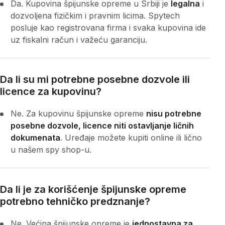
Da. Kupovina špijunske opreme u Srbiji je
legalna
i
dozvoljena fizičkim i pravnim licima. Spytech
posluje kao registrovana firma i svaka kupovina ide
uz fiskalni račun i važeću garanciju.
Da li su mi potrebne posebne dozvole ili
licence za kupovinu?
Ne. Za kupovinu špijunske opreme
nisu potrebne
posebne dozvole, licence niti ostavljanje ličnih
dokumenata
. Uređaje možete kupiti online ili lično
u našem spy shop-u.
Da li je za korišćenje špijunske opreme
potrebno tehničko predznanje?
Ne. Većina špijunske opreme je
jednostavna za