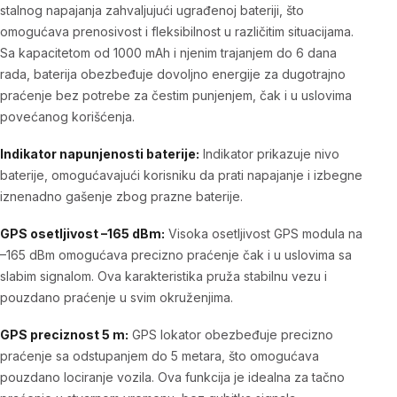
stalnog napajanja zahvaljujući ugrađenoj bateriji, što
omogućava prenosivost i fleksibilnost u različitim situacijama.
Sa kapacitetom od 1000 mAh i njenim trajanjem do 6 dana
rada, baterija obezbeđuje dovoljno energije za dugotrajno
praćenje bez potrebe za čestim punjenjem, čak i u uslovima
povećanog korišćenja.
Indikator napunjenosti baterije:
Indikator prikazuje nivo
baterije, omogućavajući korisniku da prati napajanje i izbegne
iznenadno gašenje zbog prazne baterije.
GPS osetljivost –165 dBm:
Visoka osetljivost GPS modula na
–165 dBm omogućava precizno praćenje čak i u uslovima sa
slabim signalom. Ova karakteristika pruža stabilnu vezu i
pouzdano praćenje u svim okruženjima.
GPS preciznost 5 m:
GPS lokator obezbeđuje precizno
praćenje sa odstupanjem do 5 metara, što omogućava
pouzdano lociranje vozila. Ova funkcija je idealna za tačno