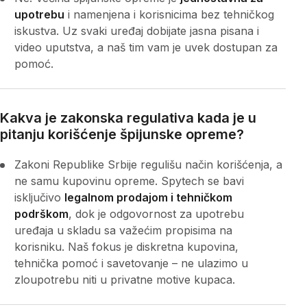
upotrebu
i namenjena i korisnicima bez tehničkog
iskustva. Uz svaki uređaj dobijate jasna pisana i
video uputstva, a naš tim vam je uvek dostupan za
pomoć.
Kakva je zakonska regulativa kada je u
pitanju korišćenje špijunske opreme?
Zakoni Republike Srbije regulišu način korišćenja, a
ne samu kupovinu opreme. Spytech se bavi
isključivo
legalnom prodajom i tehničkom
podrškom
, dok je odgovornost za upotrebu
uređaja u skladu sa važećim propisima na
korisniku. Naš fokus je diskretna kupovina,
tehnička pomoć i savetovanje – ne ulazimo u
zloupotrebu niti u privatne motive kupaca.