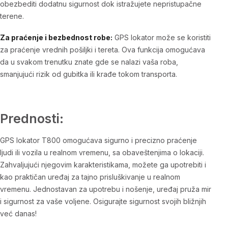
obezbediti dodatnu sigurnost dok istražujete nepristupačne
terene.
Za praćenje i bezbednost robe:
GPS lokator može se koristiti
za praćenje vrednih pošiljki i tereta. Ova funkcija omogućava
da u svakom trenutku znate gde se nalazi vaša roba,
smanjujući rizik od gubitka ili krađe tokom transporta.
Prednosti:
GPS lokator T800 omogućava sigurno i precizno praćenje
ljudi ili vozila u realnom vremenu, sa obaveštenjima o lokaciji.
Zahvaljujući njegovim karakteristikama, možete ga upotrebiti i
kao praktičan uređaj za tajno prisluškivanje u realnom
vremenu. Jednostavan za upotrebu i nošenje, uređaj pruža mir
i sigurnost za vaše voljene. Osigurajte sigurnost svojih bližnjih
već danas!