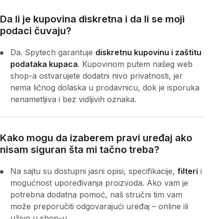
Da li je kupovina diskretna i da li se moji
podaci čuvaju?
Da. Spytech garantuje
diskretnu kupovinu i zaštitu
podataka kupaca
. Kupovinom putem našeg web
shop-a ostvarujete dodatni nivo privatnosti, jer
nema ličnog dolaska u prodavnicu, dok je isporuka
nenametljiva i bez vidljivih oznaka.
Kako mogu da izaberem pravi uređaj ako
nisam siguran šta mi tačno treba?
Na sajtu su dostupni jasni opisi, specifikacije,
filteri
i
mogućnost upoređivanja proizvoda. Ako vam je
potrebna dodatna pomoć, naš stručni tim vam
može preporučiti odgovarajući uređaj – online ili
uživo u shop-u.