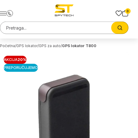
Preskoci na sadrzaj
0
Pretraga sajta
Trazi
Početna
GPS lokator
GPS za auto
GPS lokator T800
AKCIJA
20%
PREPORUČUJEMO