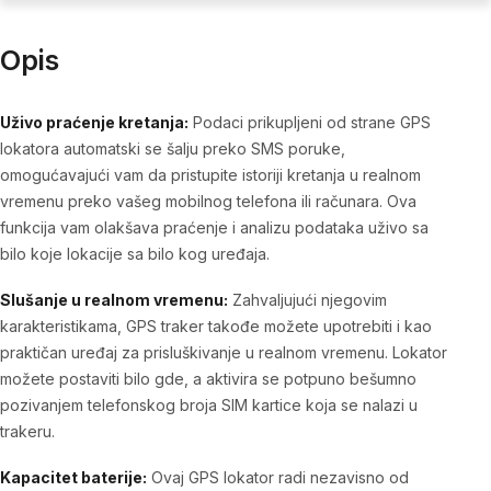
Opis
Uživo praćenje kretanja:
Podaci prikupljeni od strane GPS
lokatora automatski se šalju preko SMS poruke,
omogućavajući vam da pristupite istoriji kretanja u realnom
vremenu preko vašeg mobilnog telefona ili računara. Ova
funkcija vam olakšava praćenje i analizu podataka uživo sa
bilo koje lokacije sa bilo kog uređaja.
Slušanje u realnom vremenu:
Zahvaljujući njegovim
karakteristikama, GPS traker takođe možete upotrebiti i kao
praktičan uređaj za prisluškivanje u realnom vremenu. Lokator
možete postaviti bilo gde, a aktivira se potpuno bešumno
pozivanjem telefonskog broja SIM kartice koja se nalazi u
trakeru.
Kapacitet baterije:
Ovaj GPS lokator radi nezavisno od