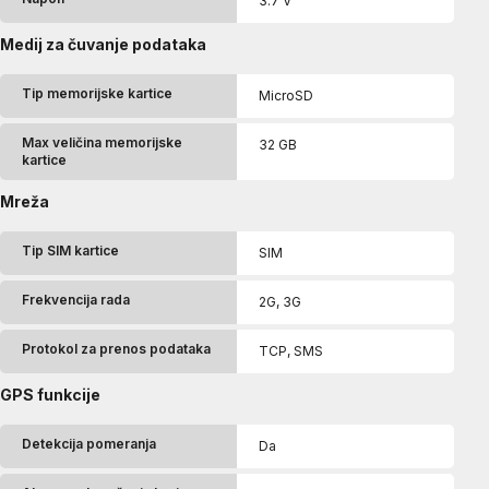
3.7 V
Medij za čuvanje podataka
Tip memorijske kartice
MicroSD
Max veličina memorijske
32 GB
kartice
Mreža
Tip SIM kartice
SIM
Frekvencija rada
2G, 3G
Protokol za prenos podataka
TCP, SMS
GPS funkcije
Detekcija pomeranja
Da