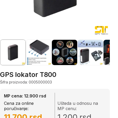
GPS lokator T800
Šifra proizvoda: 0005000003
MP cena: 12.900 rsd
Cena za online
Ušteda u odnosu na
poručivanje:
MP cenu:
11.700 rsd
1.200 rsd