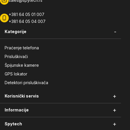
sales@spytech.rs
+381 64 05 01 007
+381 64 05 04 007
-
Kategorije
Praćenje telefona
Prisluškivači
Špijunske kamere
GPS lokator
Detektori prisluškivača
+
Korisnički servis
+
Informacije
Vraćanje robe
Reklamacije i servis
+
Spytech
Načini plaćanja
Garancija kvaliteta