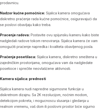
prodavnicu.
Nadzor kućne pomoćnice:
Sijalica kamera omogućava
diskretno praćenje rada kućne pomoćnice, osiguravajući da
se poslovi obavljaju kako treba.
Pracenje radova:
Postavite ovu spijunsku kameru kako biste
nadgledali radove tokom renoviranja. Sijalica kamera će vam
omogućiti praćenje napredka i kvaliteta obavljenog posla.
Praćenje posetilaca:
Sijalica kamera, diskretno smeštena u
zajedničkim prostorijama, omogućava vam da nadgledate
posetioce i sprečite neovlašćene aktivnosti.
Kamera sijalica: prednosti
Sijalica kamera nudi napredne sigurnosne funkcije u
diskretnom dizajnu. Sa 2K rezolucijom, noćnim modom,
detekcijom pokreta, i mogucnoscu slusanja i gledanja u
realnom vremenu, vaš dom ili poslovni prostor biće sigurno