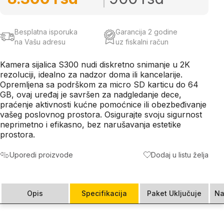
Besplatna isporuka
Garancija 2 godine
na Vašu adresu
uz fiskalni račun
Kamera sijalica S300 nudi diskretno snimanje u 2K
rezoluciji, idealno za nadzor doma ili kancelarije.
Opremljena sa podrškom za micro SD karticu do 64
GB, ovaj uređaj je savršen za nadgledanje dece,
praćenje aktivnosti kućne pomoćnice ili obezbeđivanje
vašeg poslovnog prostora. Osigurajte svoju sigurnost
neprimetno i efikasno, bez narušavanja estetike
prostora.
Uporedi proizvode
Dodaj u listu želja
Opis
Specifikacija
Paket Uključuje
Na