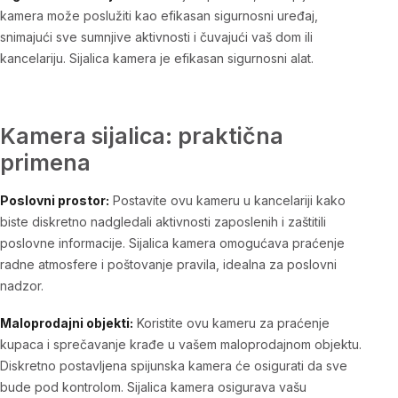
kamera može poslužiti kao efikasan sigurnosni uređaj,
snimajući sve sumnjive aktivnosti i čuvajući vaš dom ili
kancelariju. Sijalica kamera je efikasan sigurnosni alat.
Kamera sijalica: praktična
primena
Poslovni prostor:
Postavite ovu kameru u kancelariji kako
biste diskretno nadgledali aktivnosti zaposlenih i zaštitili
poslovne informacije. Sijalica kamera omogućava praćenje
radne atmosfere i poštovanje pravila, idealna za poslovni
nadzor.
Maloprodajni objekti:
Koristite ovu kameru za praćenje
kupaca i sprečavanje krađe u vašem maloprodajnom objektu.
Diskretno postavljena spijunska kamera će osigurati da sve
bude pod kontrolom. Sijalica kamera osigurava vašu