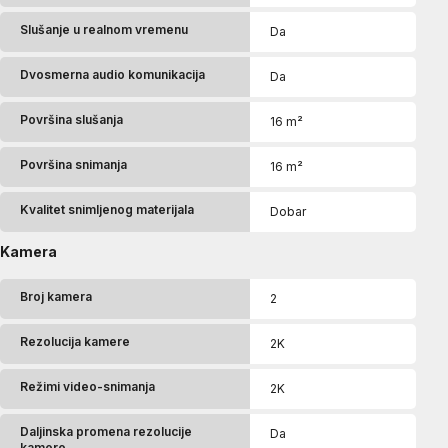
Slušanje u realnom vremenu
Da
Dvosmerna audio komunikacija
Da
Površina slušanja
16 m²
Površina snimanja
16 m²
Kvalitet snimljenog materijala
Dobar
Kamera
Broj kamera
2
Rezolucija kamere
2K
Režimi video-snimanja
2K
Daljinska promena rezolucije
Da
kamere