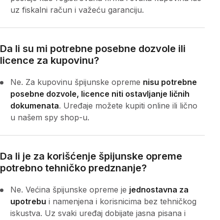
uz fiskalni račun i važeću garanciju.
Da li su mi potrebne posebne dozvole ili
licence za kupovinu?
Ne. Za kupovinu špijunske opreme
nisu potrebne
posebne dozvole, licence niti ostavljanje ličnih
dokumenata
. Uređaje možete kupiti online ili lično
u našem spy shop-u.
Da li je za korišćenje špijunske opreme
potrebno tehničko predznanje?
Ne. Većina špijunske opreme je
jednostavna za
upotrebu
i namenjena i korisnicima bez tehničkog
iskustva. Uz svaki uređaj dobijate jasna pisana i