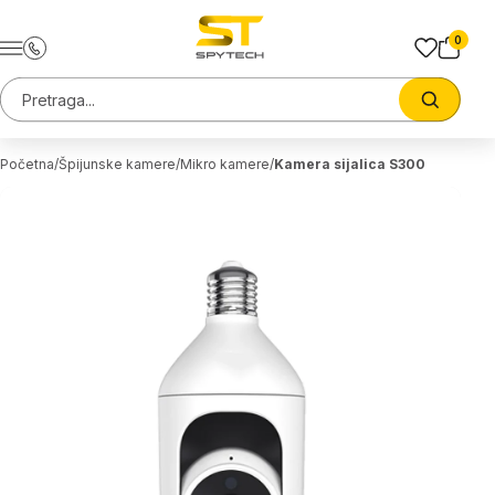
Preskoci na sadrzaj
0
Pretraga sajta
Trazi
Početna
Špijunske kamere
Mikro kamere
Kamera sijalica S300