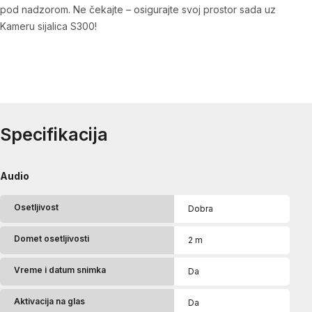
pod nadzorom. Ne čekajte – osigurajte svoj prostor sada uz
Kameru sijalica S300!
Specifikacija
Audio
Osetljivost
Dobra
Domet osetljivosti
2 m
Vreme i datum snimka
Da
Aktivacija na glas
Da