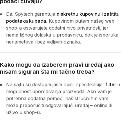
podaci čuvaju?
Da. Spytech garantuje
diskretnu kupovinu i zaštitu
podataka kupaca
. Kupovinom putem našeg web
shop-a ostvarujete dodatni nivo privatnosti, jer
nema ličnog dolaska u prodavnicu, dok je isporuka
nenametljiva i bez vidljivih oznaka.
Kako mogu da izaberem pravi uređaj ako
nisam siguran šta mi tačno treba?
Na sajtu su dostupni jasni opisi, specifikacije,
filteri
i
mogućnost upoređivanja proizvoda. Ako vam je
potrebna dodatna pomoć, naš stručni tim vam
može preporučiti odgovarajući uređaj – online ili
uživo u shop-u.