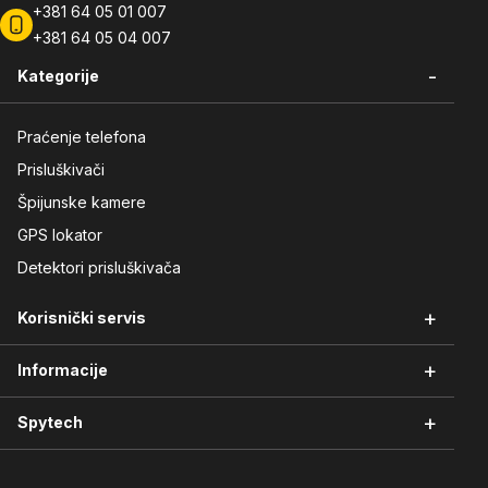
+381 64 05 01 007
+381 64 05 04 007
-
Kategorije
Praćenje telefona
Prisluškivači
Špijunske kamere
GPS lokator
Detektori prisluškivača
+
Korisnički servis
+
Informacije
Vraćanje robe
Reklamacije i servis
+
Spytech
Načini plaćanja
Garancija kvaliteta
Isporuka robe
Moj nalog
O nama