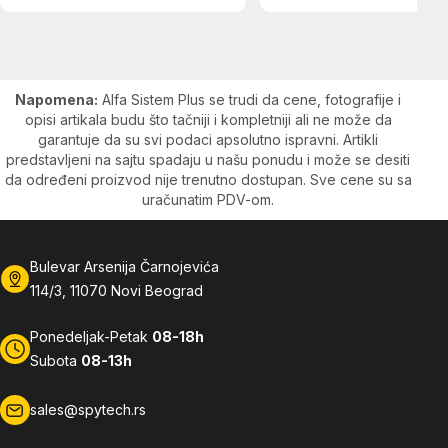
Napomena:
Alfa Sistem Plus se trudi da cene, fotografije i
opisi artikala budu što tačniji i kompletniji ali ne može da
garantuje da su svi podaci apsolutno ispravni. Artikli
predstavljeni na sajtu spadaju u našu ponudu i može se desiti
da određeni proizvod nije trenutno dostupan. Sve cene su sa
uračunatim PDV-om.
Bulevar Arsenija Čarnojevića
114/3, 11070 Novi Beograd
Ponedeljak-Petak
08-18h
Subota
08-13h
sales@spytech.rs