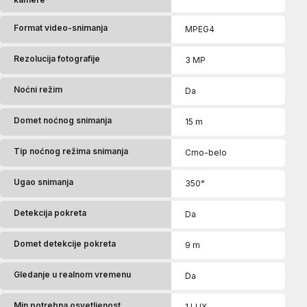
Format video-snimanja
MPEG4
Rezolucija fotografije
3 MP
Noćni režim
Da
Domet noćnog snimanja
15 m
Tip noćnog režima snimanja
Crno-belo
Ugao snimanja
350°
Detekcija pokreta
Da
Domet detekcije pokreta
9 m
Gledanje u realnom vremenu
Da
Min potrebna osvetljenost
1 LUX