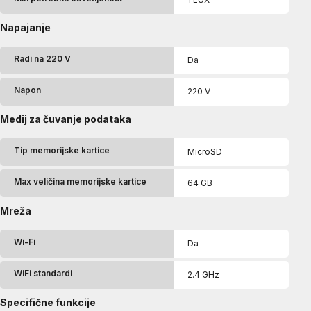
Napajanje
Radi na 220 V
Da
Napon
220 V
Medij za čuvanje podataka
Tip memorijske kartice
MicroSD
Max veličina memorijske kartice
64 GB
Mreža
Wi-Fi
Da
WiFi standardi
2.4 GHz
Specifične funkcije