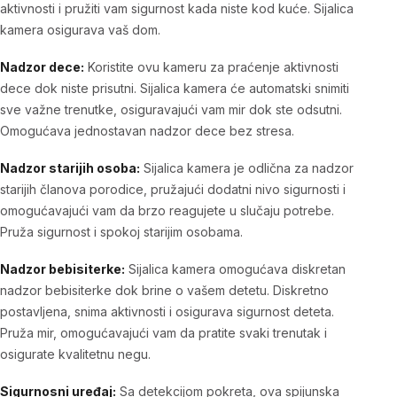
aktivnosti i pružiti vam sigurnost kada niste kod kuće. Sijalica
kamera osigurava vaš dom.
Nadzor dece:
Koristite ovu kameru za praćenje aktivnosti
dece dok niste prisutni. Sijalica kamera će automatski snimiti
sve važne trenutke, osiguravajući vam mir dok ste odsutni.
Omogućava jednostavan nadzor dece bez stresa.
Nadzor starijih osoba:
Sijalica kamera je odlična za nadzor
starijih članova porodice, pružajući dodatni nivo sigurnosti i
omogućavajući vam da brzo reagujete u slučaju potrebe.
Pruža sigurnost i spokoj starijim osobama.
Nadzor bebisiterke:
Sijalica kamera omogućava diskretan
nadzor bebisiterke dok brine o vašem detetu. Diskretno
postavljena, snima aktivnosti i osigurava sigurnost deteta.
Pruža mir, omogućavajući vam da pratite svaki trenutak i
osigurate kvalitetnu negu.
Sigurnosni uređaj:
Sa detekcijom pokreta, ova spijunska