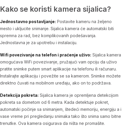
Kako se koristi kamera sijalica?
Jednostavno postavljanje:
Postavite kameru na željeno
mesto i ukljucite snimanje. Sijalica kamera će automatski biti
spremna za rad, bez komplikovanih podešavanja.
Jednostavna je za upotrebu i instalaciju.
Wifi povezivanje na telefon i praćenje uživo:
Sijalica kamera
omogućava WiFi povezivanje, pružajući vam opciju da uživo
pratite snimke putem smart aplikacije na telefonu ili računaru.
Instalirajte aplikaciju i povežite se sa kamerom. Snimke možete
direktno čuvati na mobilnom uređaju, ako on to podržava.
Detekcija pokreta:
Sijalica kamera je opremljena detekcijom
pokreta sa dometom od 6 metra. Kada detektuje pokret,
automatski počinje sa snimanjem, štedeći memoriju, energiju a i
vase vreme pri pregledanju snimaka tako što snima samo bitne
trenutke. Ova kamera osigurava da ništa ne promašite.