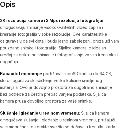
Opis
2K rezolucija kamere i 3 Mpx rezolucija fotografija:
omogucavaju snimanje visokokvalitetnih video zapisa i
kreiranje fotografija visoke rezolucije. Ove karakteristike
osiguravaju da svi detalji budu jasno zabelezeni, pruzajući vam
pouzdane snimke i fotografije. Sijalica kamera je idealan
uređaj za diskretno snimanje i fotografisanje vaznih trenutaka i
događaja.
Kapacitet memorije:
podržava microSD karticu do 64 GB,
što omogućava skladištenje velike količine snimljenog
materijala. Ovo je dovoljno prostora za dugotrajno snimanje
bez potrebe za čestim prebacivanjem podataka. Sijalica
kamera pruža dovoljno prostora za vaše snimke.
Slušanje i gledanje u realnom vremenu:
Sijalica kamera
omogućava slušanje i gledanje u realnom vremenu, pružajući
vam mogućnost da pratite sve što se dešava u trenutku kada