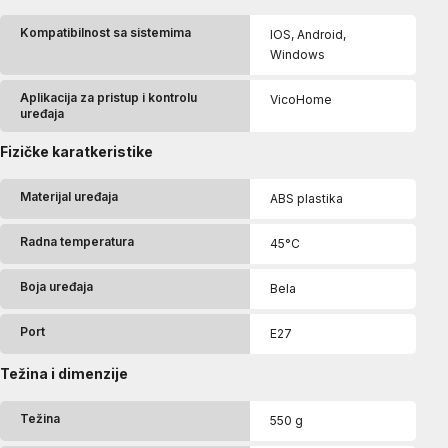
Kompatibilnost sa sistemima
IOS, Android,
Windows
Aplikacija za pristup i kontrolu
VicoHome
uređaja
Fizičke karatkeristike
Materijal uređaja
ABS plastika
Radna temperatura
45°C
Boja uređaja
Bela
Port
E27
Težina i dimenzije
Težina
550 g