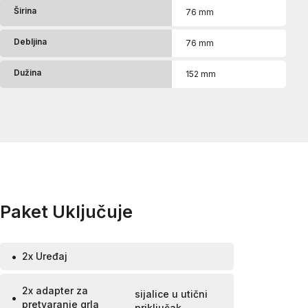
Širina
76 mm
Debljina
76 mm
Dužina
152 mm
Paket Uključuje
2x Uređaj
2x adapter za
sijalice u utični
pretvaranje grla
priključak