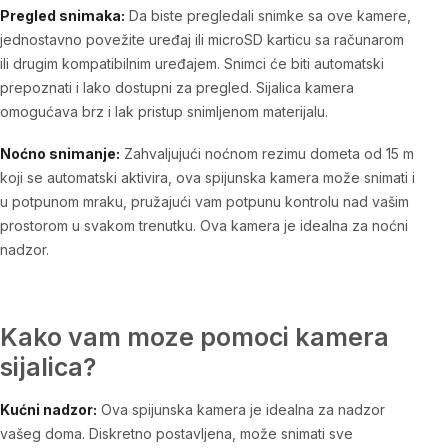
Pregled snimaka:
Da biste pregledali snimke sa ove kamere,
jednostavno povežite uređaj ili microSD karticu sa računarom
ili drugim kompatibilnim uređajem. Snimci će biti automatski
prepoznati i lako dostupni za pregled. Sijalica kamera
omogućava brz i lak pristup snimljenom materijalu.
Noćno snimanje:
Zahvaljujući noćnom rezimu dometa od 15 m
koji se automatski aktivira, ova spijunska kamera može snimati i
u potpunom mraku, pružajući vam potpunu kontrolu nad vašim
prostorom u svakom trenutku. Ova kamera je idealna za noćni
nadzor.
Kako vam moze pomoci kamera
sijalica?
Kućni nadzor:
Ova spijunska kamera je idealna za nadzor
vašeg doma. Diskretno postavljena, može snimati sve