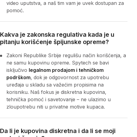
video uputstva, a naš tim vam je uvek dostupan za
pomoć.
Kakva je zakonska regulativa kada je u
pitanju korišćenje špijunske opreme?
Zakoni Republike Srbije regulišu način korišćenja, a
ne samu kupovinu opreme. Spytech se bavi
isključivo
legalnom prodajom i tehničkom
podrškom
, dok je odgovornost za upotrebu
uređaja u skladu sa važećim propisima na
korisniku. Naš fokus je diskretna kupovina,
tehnička pomoć i savetovanje – ne ulazimo u
zloupotrebu niti u privatne motive kupaca.
Da li je kupovina diskretna i da li se moji