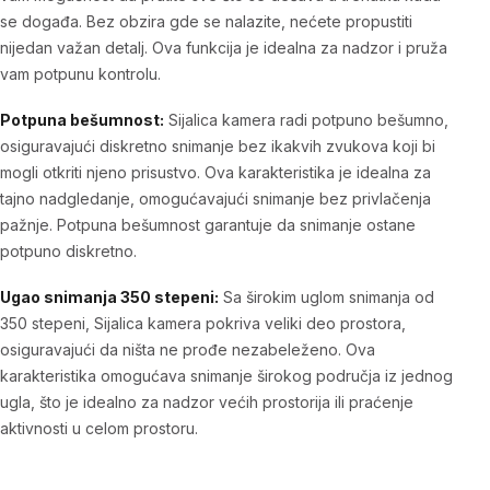
se događa. Bez obzira gde se nalazite, nećete propustiti
nijedan važan detalj. Ova funkcija je idealna za nadzor i pruža
vam potpunu kontrolu.
Potpuna bešumnost:
Sijalica kamera radi potpuno bešumno,
osiguravajući diskretno snimanje bez ikakvih zvukova koji bi
mogli otkriti njeno prisustvo. Ova karakteristika je idealna za
tajno nadgledanje, omogućavajući snimanje bez privlačenja
pažnje. Potpuna bešumnost garantuje da snimanje ostane
potpuno diskretno.
Ugao snimanja 350 stepeni:
Sa širokim uglom snimanja od
350 stepeni, Sijalica kamera pokriva veliki deo prostora,
osiguravajući da ništa ne prođe nezabeleženo. Ova
karakteristika omogućava snimanje širokog područja iz jednog
ugla, što je idealno za nadzor većih prostorija ili praćenje
aktivnosti u celom prostoru.