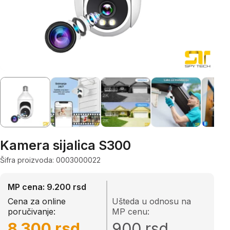
Kamera sijalica S300
Šifra proizvoda: 0003000022
MP cena: 9.200 rsd
Cena za online
Ušteda u odnosu na
poručivanje:
MP cenu:
8.300 rsd
900 rsd