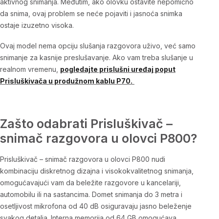
aktivnog snimanja. Međutim, ako olovku ostavite nepomično
da snima, ovaj problem se neće pojaviti i jasnoća snimka
ostaje izuzetno visoka.
Ovaj model nema opciju slušanja razgovora uživo, već samo
snimanje za kasnije preslušavanje. Ako vam treba slušanje u
realnom vremenu,
pogledajte prislušni uređaj poput
Prisluškivača u produžnom kablu P70.
Zašto odabrati Prisluškivač –
snimač razgovora u olovci P800?
Prisluškivač – snimač razgovora u olovci P800
nudi
kombinaciju diskretnog dizajna i visokokvalitetnog snimanja,
omogućavajući vam da beležite razgovore u kancelariji,
automobilu ili na sastancima. Domet snimanja do 3 metra i
osetljivost mikrofona od 40 dB osiguravaju jasno beleženje
svakog detalja. Interna memorija od 64 GB omogućava