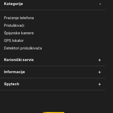
-
Kategorije
Praćenje telefona
Prisluškivači
Špijunske kamere
GPS lokator
Detektori prisluškivača
+
Korisnički servis
+
Informacije
Vraćanje robe
Reklamacije i servis
+
Spytech
Načini plaćanja
Garancija kvaliteta
Isporuka robe
Moj nalog
O nama
Uslovi korišćenja
Kontakt