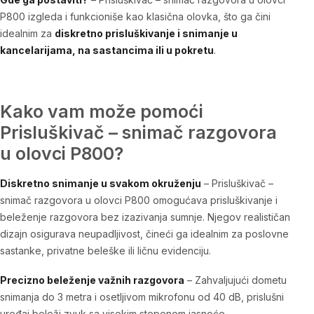
P800
izgleda i funkcioniše kao klasična olovka, što ga čini
idealnim za
diskretno prisluškivanje i snimanje u
kancelarijama, na sastancima ili u pokretu
.
Kako vam može pomoći
Prisluškivač – snimač razgovora
u olovci P800?
Diskretno snimanje u svakom okruženju
–
Prisluškivač –
snimač razgovora u olovci P800
omogućava prisluškivanje i
beleženje razgovora bez izazivanja sumnje. Njegov realističan
dizajn osigurava neupadljivost, čineći ga idealnim za poslovne
sastanke, privatne beleške ili ličnu evidenciju.
Precizno beleženje važnih razgovora
– Zahvaljujući dometu
snimanja do 3 metra i osetljivom mikrofonu od 40 dB,
prislušni
uređaj
beleži zvuk sa visokim stepenom jasnoće,