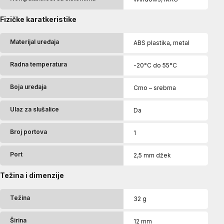
Fizičke karatkeristike
Materijal uređaja
ABS plastika, metal
Radna temperatura
-20°C do 55°C
Boja uređaja
Crno – srebrna
Ulaz za slušalice
Da
Broj portova
1
Port
2,5 mm džek
Težina i dimenzije
Težina
32 g
Širina
12 mm