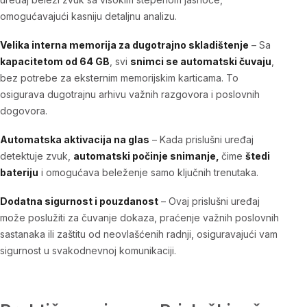
omogućavajući kasniju detaljnu analizu.
Velika interna memorija za dugotrajno skladištenje
– Sa
kapacitetom od 64 GB
, svi
snimci se automatski čuvaju
,
bez potrebe za eksternim memorijskim karticama. To
osigurava dugotrajnu arhivu važnih razgovora i poslovnih
dogovora.
Automatska aktivacija na glas
– Kada
prislušni uređaj
detektuje zvuk,
automatski počinje snimanje,
čime
štedi
bateriju
i omogućava beleženje samo ključnih trenutaka.
Dodatna sigurnost i pouzdanost
– Ovaj
prislušni uređaj
može poslužiti za čuvanje dokaza, praćenje važnih poslovnih
sastanaka ili zaštitu od neovlašćenih radnji, osiguravajući vam
sigurnost u svakodnevnoj komunikaciji.