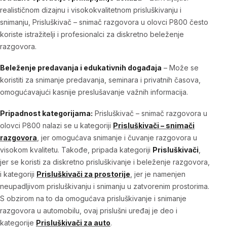
realističnom dizajnu i visokokvalitetnom prisluškivanju i
snimanju,
Prisluškivač – snimač razgovora u olovci P800
često
koriste istražitelji i profesionalci za diskretno beleženje
razgovora.
Beleženje predavanja i edukativnih događaja
– Može se
koristiti za snimanje predavanja, seminara i privatnih časova,
omogućavajući kasnije preslušavanje važnih informacija.
Pripadnost kategorijama:
Prisluškivač – snimač razgovora u
olovci P800 nalazi se u kategoriji
Prisluškivači – snimači
razgovora
,
jer omogućava snimanje i čuvanje razgovora u
visokom kvalitetu. Takođe, pripada kategoriji
Prisluškivači
,
jer se koristi za diskretno prisluškivanje i beleženje razgovora,
i kategoriji
Prisluškivači za prostorije
,
jer je namenjen
neupadljivom prisluškivanju i snimanju u zatvorenim prostorima.
S obzirom na to da omogućava prisluškivanje i snimanje
razgovora u automobilu, ovaj prislušni uređaj je deo i
kategorije
Prisluškivači za auto
.