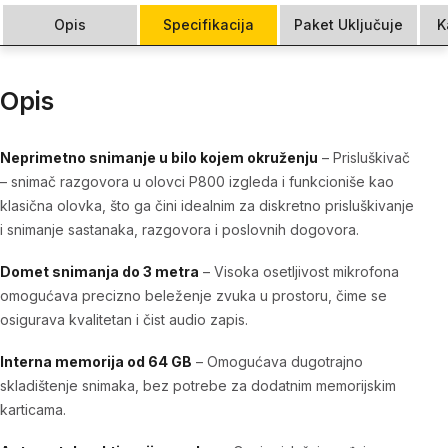
Opis
Specifikacija
Paket Uključuje
K
Opis
Neprimetno snimanje u bilo kojem okruženju
–
Prisluškivač
– snimač razgovora u olovci P800
izgleda i funkcioniše kao
klasična olovka, što ga čini idealnim za diskretno prisluškivanje
i snimanje sastanaka, razgovora i poslovnih dogovora.
Domet snimanja do 3 metra
– Visoka osetljivost mikrofona
omogućava precizno beleženje zvuka u prostoru, čime se
osigurava kvalitetan i čist audio zapis.
Interna memorija od 64 GB
– Omogućava dugotrajno
skladištenje snimaka, bez potrebe za dodatnim memorijskim
karticama.