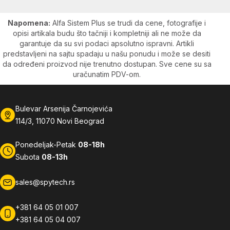
Napomena:
Alfa Sistem Plus se trudi da cene, fotografije i
opisi artikala budu što tačniji i kompletniji ali ne može da
garantuje da su svi podaci apsolutno ispravni. Artikli
predstavljeni na sajtu spadaju u našu ponudu i može se desiti
da određeni proizvod nije trenutno dostupan. Sve cene su sa
uračunatim PDV-om.
Bulevar Arsenija Čarnojevića
114/3, 11070 Novi Beograd
Ponedeljak-Petak
08-18h
Subota
08-13h
sales@spytech.rs
+381 64 05 01 007
+381 64 05 04 007