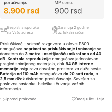
poručivanje:
MP cenu:
8.900 rsd
900 rsd
Besplatna isporuka
Garancija 2 godine
na Vašu adresu
uz fiskalni račun
Prisluškivač – snimač razgovora u olovci P800
omogućava
neprimetno prisluškivanje i snimanje
sa
dometom do
3 metra
i
osetljivošću mikrofona od 40
dB
.
Kontrola reprodukcije
omogućava jednostavan
pregled snimljenog materijala, dok
64 GB interne
memorije
osigurava dovoljno prostora za duže sesije.
Baterija od 110 mAh
omogućava
do 20 sati rada
, a
2,5 mm džek
diskretno preslušavanje. Savršen za
poslovne sastanke, beleške i čuvanje važnih
informacija.
Uporedi proizvode
Dodaj u listu želja