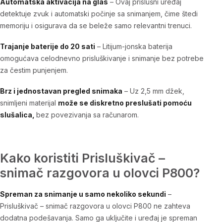
Automatska aktivacija na glas
–
Ovaj prislušni uređaj
detektuje zvuk i automatski počinje sa snimanjem, čime štedi
memoriju i osigurava da se beleže samo relevantni trenuci.
Trajanje baterije do 20 sati
– Litijum-jonska baterija
omogućava celodnevno prisluškivanje i snimanje bez potrebe
za čestim punjenjem.
Brz i jednostavan pregled snimaka
– Uz 2,5 mm džek,
snimljeni materijal
može se diskretno preslušati pomoću
slušalica,
bez povezivanja sa računarom.
Kako koristiti Prisluškivač –
snimač razgovora u olovci P800?
Spreman za snimanje u samo nekoliko sekundi
–
Prisluškivač – snimač razgovora u olovci P800
ne zahteva
dodatna podešavanja. Samo ga uključite i uređaj je spreman