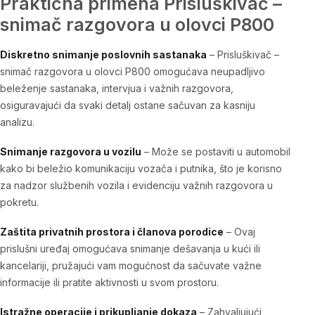
Praktična primena Prisluškivač –
snimač razgovora u olovci P800
Diskretno snimanje poslovnih sastanaka
–
Prisluškivač –
snimač razgovora u olovci P800
omogućava neupadljivo
beleženje sastanaka, intervjua i važnih razgovora,
osiguravajući da svaki detalj ostane sačuvan za kasniju
analizu.
Snimanje razgovora u vozilu
– Može se postaviti u automobil
kako bi beležio komunikaciju vozača i putnika, što je korisno
za nadzor službenih vozila i evidenciju važnih razgovora u
pokretu.
Zaštita privatnih prostora i članova porodice
– Ovaj
prislušni uređaj
omogućava snimanje dešavanja u kući ili
kancelariji, pružajući vam mogućnost da sačuvate važne
informacije ili pratite aktivnosti u svom prostoru.
Istražne operacije i prikupljanje dokaza
– Zahvaljujući