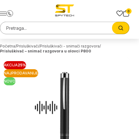
Preskoci na sadrzaj
0
Pretraga sajta
Trazi
Početna
Prisluškivači
Prisluškivači - snimači razgovora
Prisluškivač – snimač razgovora u olovci P800
AKCIJA
25%
NAJPRODAVANIJE
NOVO