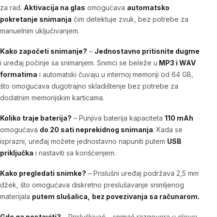
za rad.
Aktivacija na glas
omogućava
automatsko
pokretanje snimanja
čim detektuje zvuk, bez potrebe za
manuelnim uključivanjem.
Kako započeti snimanje?
–
Jednostavno pritisnite dugme
i uređaj počinje sa snimanjem. Snimci se beleže u
MP3 i WAV
formatima
i automatski čuvaju u internoj memoriji od 64 GB,
što omogućava dugotrajno skladištenje bez potrebe za
dodatnim memorijskim karticama.
Koliko traje baterija?
– Punjiva baterija kapaciteta
110 mAh
omogućava
do 20 sati neprekidnog snimanja
. Kada se
isprazni, uređaj možete jednostavno napuniti putem
USB
priključka
i nastaviti sa korišćenjem.
Kako pregledati snimke?
–
Prislušni uređaj
podržava 2,5 mm
džek, što omogućava diskretno preslušavanje snimljenog
materijala
putem slušalica,
bez povezivanja sa računarom.
Gde ga postaviti?
–
Prisluškivač – snimač razgovora u olovci