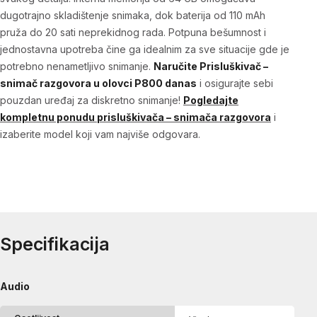
dugotrajno skladištenje snimaka, dok baterija od 110 mAh
pruža do 20 sati neprekidnog rada. Potpuna bešumnost i
jednostavna upotreba čine ga idealnim za sve situacije gde je
potrebno nenametljivo snimanje.
Naručite
Prisluškivač –
snimač razgovora u olovci P800 danas
i osigurajte sebi
pouzdan uređaj za diskretno snimanje!
Pogledajte
kompletnu ponudu
prisluškivača – snimača razgovora
i
izaberite model koji vam najviše odgovara.
Specifikacija
Audio