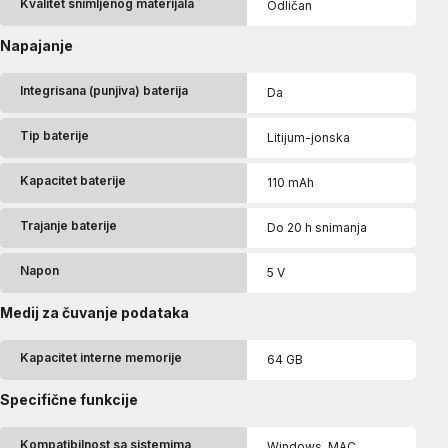
Kvalitet snimljenog materijala
Odličan
Napajanje
Integrisana (punjiva) baterija
Da
Tip baterije
Litijum-jonska
Kapacitet baterije
110 mAh
Trajanje baterije
Do 20 h snimanja
Napon
5 V
Medij za čuvanje podataka
Kapacitet interne memorije
64 GB
Specifične funkcije
Kompatibilnost sa sistemima
Windows, MAC