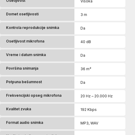
Osetljivost
Visoka
Domet osetljivosti
3 m
Kontrola reprodukcije snimka
Da
Osetljivost mikrofona
40 dB
Vreme i datum snimka
Da
Površina snimanja
36 m²
Potpuna bešumnost
Da
Frekvencijski opseg mikrofona
20 Hz – 20.000 Hz
Kvalitet zvuka
192 Kbps
Format audio snimka
MP3, WAV