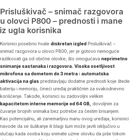
Prisluškivač – snimač razgovora
u olovci P800 – prednosti i mane
iz ugla korisnika
Korisnici posebno hvale
diskretan izgled
Prisluškivač –
snimač razgovora u olovci P800,
jer je gotovo nemoguće
razlikovati ga od obične olovke, što omogućava
neprimetno
snimanje sastanaka i razgovora.
Visoka osetljivost
mikrofona
sa dometom do 3 metra
i
automatska
aktivacija na glas
predstavljaju dodatne prednosti koje štede
bateriju i memoriju, čineći uređaj praktičnim za svakodnevno
korišćenje. Takođe, korisnici su zadovoljni velikim
kapacitetom interne memorije od 64 GB,
dovoljnim za
čuvanje brojnih snimaka bez potrebe za čestim brisanjem.
Kao potencijalnu, ali zanemarljivu manu ovog uređaja, korisnici
navode da se šuškanje ili blagi šum može javiti isključivo u
slučaju kada osoba koju snimate uzme olovku da piše tokom