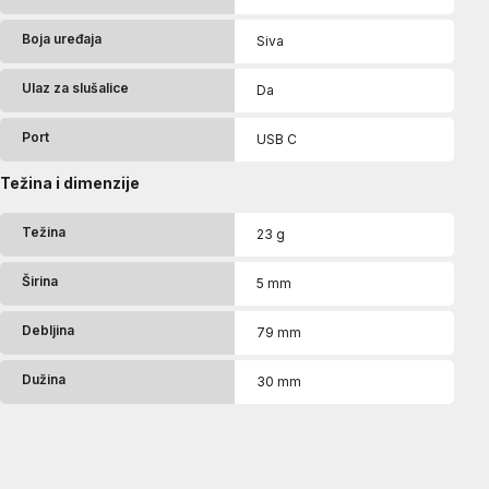
Boja uređaja
Siva
Ulaz za slušalice
Da
Port
USB C
Težina i dimenzije
Težina
23 g
Širina
5 mm
Debljina
79 mm
Dužina
30 mm