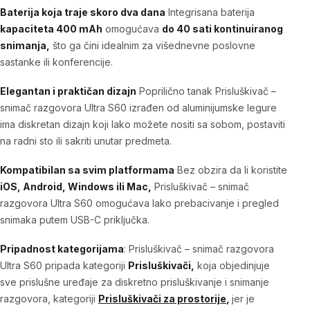
Baterija koja traje skoro dva dana
Integrisana baterija
kapaciteta 400 mAh
omogućava
do 40 sati kontinuiranog
snimanja,
što ga čini idealnim za višednevne poslovne
sastanke ili konferencije.
Elegantan i praktičan dizajn
Poprilično tanak
Prisluškivač –
snimač razgovora Ultra S60
izrađen od aluminijumske legure
ima diskretan dizajn koji lako možete nositi sa sobom, postaviti
na radni sto ili sakriti unutar predmeta.
Kompatibilan sa svim platformama
Bez obzira da li koristite
iOS, Android, Windows ili Mac,
Prisluškivač – snimač
razgovora Ultra S60
omogućava lako prebacivanje i pregled
snimaka putem USB-C priključka.
Pripadnost kategorijama
:
Prisluškivač – snimač razgovora
Ultra S60
pripada kategoriji
Prisluškivači,
koja objedinjuje
sve prislušne uređaje za diskretno prisluškivanje i snimanje
razgovora, kategoriji
Prisluškivači za prostorije
,
jer je