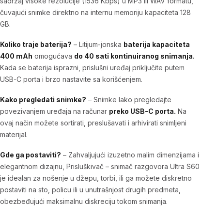
sadržaj visoke rezolucije (1536 Kbps) u MP3 ili WAV formatu,
čuvajući snimke direktno na internu memoriju kapaciteta 128
GB.
Koliko traje baterija?
– Litijum-jonska
baterija kapaciteta
400 mAh
omogućava
do 40 sati kontinuiranog snimanja.
Kada se baterija isprazni,
prislušni uređaj
priključite putem
USB-C porta i brzo nastavite sa korišćenjem.
Kako pregledati snimke?
– Snimke lako pregledajte
povezivanjem uređaja na računar
preko USB-C porta.
Na
ovaj način možete sortirati, preslušavati i arhivirati snimljeni
materijal.
Gde ga postaviti?
– Zahvaljujući izuzetno malim dimenzijama i
elegantnom dizajnu,
Prisluškivač – snimač razgovora Ultra S60
je idealan za nošenje u džepu, torbi, ili ga možete diskretno
postaviti na sto, policu ili u unutrašnjost drugih predmeta,
obezbeđujući maksimalnu diskreciju tokom snimanja.