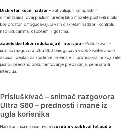
Diskretan kućni nadzor
– Zahvaljujući kompaktnim
dimenzijama, ovaj prislušni uređaj lako možete postaviti u bilo
koji prostor, omogućavajući vam diskretan
nadzor i kontrolu
nad ukućanima, osobljem ili gostima.
Zabeleške tokom edukacija ili intervjua
–
Prisluškivač –
snimač razgovora Ultra S60
omogućava visok kvalitet audio
zapisa, idealan za studente, novinare ili profesionalce koji žele
jasno i precizno dokumentovanje predavanja, seminara ili
intervjua.
Prisluškivač – snimač razgovora
Ultra S60 – prednosti i mane iz
ugla korisnika
Naši korisnici najviše hvale
izuzetno visok kvalitet audio