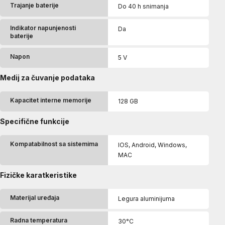
Trajanje baterije
Do 40 h snimanja
Indikator napunjenosti
Da
baterije
Napon
5 V
Medij za čuvanje podataka
Kapacitet interne memorije
128 GB
Specifične funkcije
Kompatabilnost sa sistemima
IOS, Android, Windows,
MAC
Fizičke karatkeristike
Materijal uređaja
Legura aluminijuma
Radna temperatura
30°C