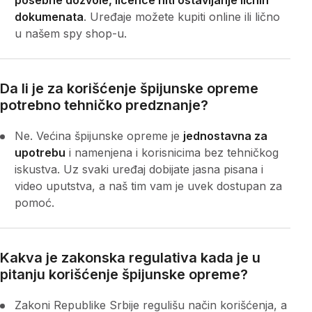
dokumenata
. Uređaje možete kupiti online ili lično
u našem spy shop-u.
Da li je za korišćenje špijunske opreme
potrebno tehničko predznanje?
Ne. Većina špijunske opreme je
jednostavna za
upotrebu
i namenjena i korisnicima bez tehničkog
iskustva. Uz svaki uređaj dobijate jasna pisana i
video uputstva, a naš tim vam je uvek dostupan za
pomoć.
Kakva je zakonska regulativa kada je u
pitanju korišćenje špijunske opreme?
Zakoni Republike Srbije regulišu način korišćenja, a