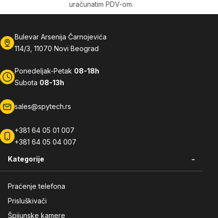
uračunatim PDV-om.
Bulevar Arsenija Čarnojevića
114/3, 11070 Novi Beograd
Ponedeljak-Petak
08-18h
Subota
08-13h
sales@spytech.rs
+381 64 05 01 007
+381 64 05 04 007
-
Kategorije
Praćenje telefona
Prisluškivači
Špijunske kamere