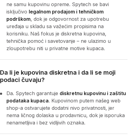
ne samu kupovinu opreme. Spytech se bavi
isključivo
legalnom prodajom i tehničkom
podrškom
, dok je odgovornost za upotrebu
uređaja u skladu sa važećim propisima na
korisniku. Naš fokus je diskretna kupovina,
tehnička pomoć i savetovanje – ne ulazimo u
zloupotrebu niti u privatne motive kupaca.
Da li je kupovina diskretna i da li se moji
podaci čuvaju?
Da. Spytech garantuje
diskretnu kupovinu i zaštitu
podataka kupaca
. Kupovinom putem našeg web
shop-a ostvarujete dodatni nivo privatnosti, jer
nema ličnog dolaska u prodavnicu, dok je isporuka
nenametljiva i bez vidljivih oznaka.