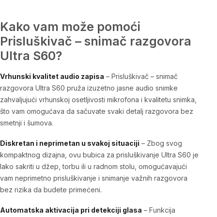
Kako vam može pomoći
Prisluškivač – snimač razgovora
Ultra S60?
Vrhunski kvalitet audio zapisa
–
Prisluškivač – snimač
razgovora Ultra S60
pruža izuzetno jasne audio snimke
zahvaljujući vrhunskoj osetljivosti mikrofona i kvalitetu snimka,
što vam omogućava da sačuvate svaki detalj razgovora bez
smetnji i šumova.
Diskretan i neprimetan u svakoj situaciji
– Zbog svog
kompaktnog dizajna,
ovu bubica za prisluškivanje Ultra S60
je
lako sakriti u džep, torbu ili u radnom stolu, omogućavajući
vam neprimetno prisluškivanje i snimanje
važnih razgovora
bez rizika da budete primećeni.
Automatska aktivacija pri detekciji glasa
– Funkcija