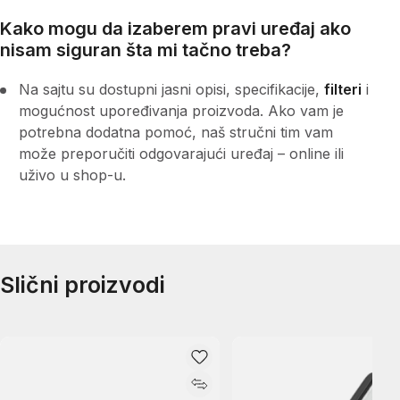
Kako mogu da izaberem pravi uređaj ako
nisam siguran šta mi tačno treba?
Na sajtu su dostupni jasni opisi, specifikacije,
filteri
i
mogućnost upoređivanja proizvoda. Ako vam je
potrebna dodatna pomoć, naš stručni tim vam
može preporučiti odgovarajući uređaj – online ili
uživo u shop-u.
Slični proizvodi