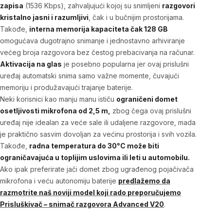
zapisa
(1536 Kbps), zahvaljujući kojoj su snimljeni
razgovori
kristalno jasni i razumljivi
, čak i u bučnijim prostorijama.
Takođe,
interna memorija kapaciteta čak 128 GB
omogućava dugotrajno snimanje i jednostavno arhiviranje
većeg broja razgovora bez čestog prebacivanja na računar.
Aktivacija na glas
je posebno popularna jer ovaj prislušni
uređaj automatski snima samo važne momente, čuvajući
memoriju i produžavajući trajanje baterije.
Neki korisnici kao manju manu ističu
ograničeni domet
osetljivosti mikrofona od 2,5 m,
zbog čega
ovaj prislušni
uređaj
nije idealan za veće sale ili udaljene razgovore, mada
je praktično sasvim dovoljan za većinu prostorija i svih vozila.
Takođe,
radna temperatura do 30°C može biti
ograničavajuća u toplijim uslovima ili leti u automobilu.
Ako ipak preferirate jači domet zbog ugrađenog pojačivača
mikrofona i veću autonomiju baterije
predlažemo da
razmotrite naš noviji model koji rado
preporučujemo
Prisluškivač – snimač razgovora Advanced V20
.