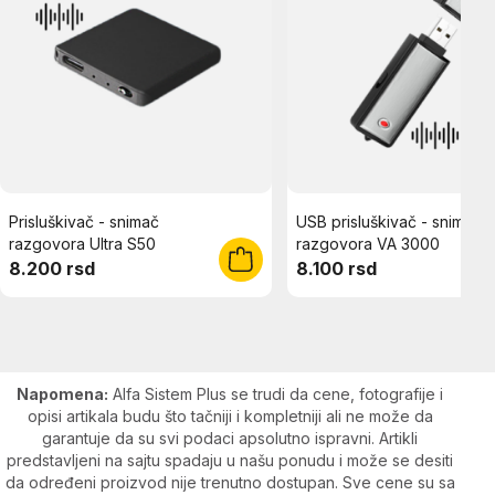
Prisluškivač - snimač
USB prisluškivač - snimač
razgovora Ultra S50
razgovora VA 3000
8.200 rsd
8.100 rsd
Napomena:
Alfa Sistem Plus se trudi da cene, fotografije i
opisi artikala budu što tačniji i kompletniji ali ne može da
garantuje da su svi podaci apsolutno ispravni. Artikli
predstavljeni na sajtu spadaju u našu ponudu i može se desiti
da određeni proizvod nije trenutno dostupan. Sve cene su sa