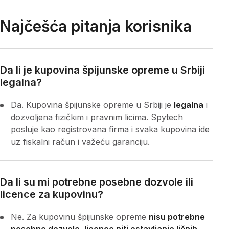
Najčešća pitanja korisnika
Da li je kupovina špijunske opreme u Srbiji
legalna?
Da. Kupovina špijunske opreme u Srbiji je
legalna
i
dozvoljena fizičkim i pravnim licima. Spytech
posluje kao registrovana firma i svaka kupovina ide
uz fiskalni račun i važeću garanciju.
Da li su mi potrebne posebne dozvole ili
licence za kupovinu?
Ne. Za kupovinu špijunske opreme
nisu potrebne
posebne dozvole, licence niti ostavljanje ličnih