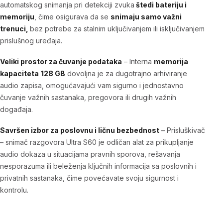
automatskog snimanja pri
detekciji zvuka
štedi bateriju i
memoriju
, čime osigurava da se
snimaju samo važni
trenuci,
bez potrebe za stalnim uključivanjem ili isključivanjem
prislušnog uređaja.
Veliki prostor za čuvanje podataka
– Interna
memorija
kapaciteta
128 GB
dovoljna je za dugotrajno arhiviranje
audio zapisa, omogućavajući vam sigurno i jednostavno
čuvanje važnih sastanaka, pregovora ili drugih važnih
događaja.
Savršen izbor za poslovnu i ličnu bezbednost
–
Prisluškivač
– snimač razgovora Ultra S60
je odličan alat za prikupljanje
audio dokaza u situacijama pravnih sporova, rešavanja
nesporazuma ili beleženja ključnih informacija sa poslovnih i
privatnih sastanaka, čime povećavate svoju sigurnost i
kontrolu.