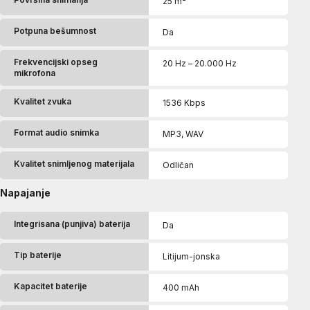
25 m²
Potpuna bešumnost
Da
Frekvencijski opseg
20 Hz – 20.000 Hz
mikrofona
Kvalitet zvuka
1536 Kbps
Format audio snimka
MP3, WAV
Kvalitet snimljenog materijala
Odličan
Napajanje
Integrisana (punjiva) baterija
Da
Tip baterije
Litijum-jonska
Kapacitet baterije
400 mAh