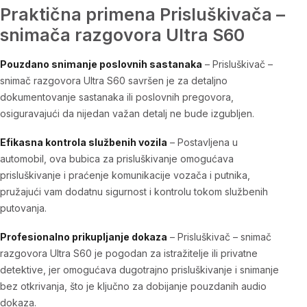
Praktična primena Prisluškivača –
snimača razgovora Ultra S60
Pouzdano snimanje poslovnih sastanaka
–
Prisluškivač –
snimač razgovora Ultra S60
savršen je za detaljno
dokumentovanje sastanaka ili poslovnih pregovora,
osiguravajući da nijedan važan detalj ne bude izgubljen.
Efikasna kontrola službenih vozila
–
Postavljena u
automobil, ova bubica za prisluškivanje
omogućava
prisluškivanje i praćenje
komunikacije vozača i putnika,
pružajući vam dodatnu sigurnost i kontrolu tokom službenih
putovanja.
Profesionalno prikupljanje dokaza
–
Prisluškivač – snimač
razgovora Ultra S60
je pogodan za istražitelje ili privatne
detektive, jer omogućava
dugotrajno prisluškivanje i snimanje
bez otkrivanja,
što je ključno za dobijanje pouzdanih audio
dokaza.