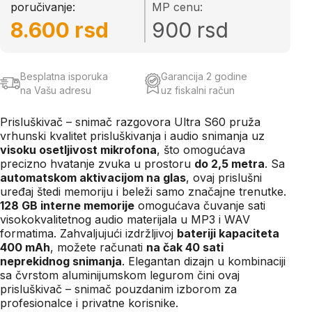
poručivanje:
MP cenu:
8.600 rsd
900 rsd
Besplatna isporuka
Garancija 2 godine
na Vašu adresu
uz fiskalni račun
Prisluškivač
–
snimač
razgovora
Ultra S60
pruža
vrhunski
kvalitet
prisluškivanja i audio snimanja
uz
visoku
osetljivost
mikrofona
,
što
omogućava
precizno
hvatanje
zvuka
u
prostoru
do
2,5
metra
. Sa
automatskom
aktivacijom
na
glas
,
ovaj prislušni
uređaj
štedi
memoriju
i
beleži
samo
značajne
trenutke
.
128 GB interne
memorije
omogućava
čuvanje
sati
visokokvalitetnog
audio
materijala
u MP3
i
WAV
formatima
.
Zahvaljujući
izdržljivoj
bateriji
kapaciteta
400
mAh
,
možete
računati
na
čak
40 sati
neprekidnog
snimanja
.
Elegantan
dizajn
u
kombinaciji
sa
čvrstom
aluminijumskom
legurom
čini
ovaj
prisluškivač – snimač
pouzdanim
izborom
za
profesionalce
i
privatne
korisnike
.