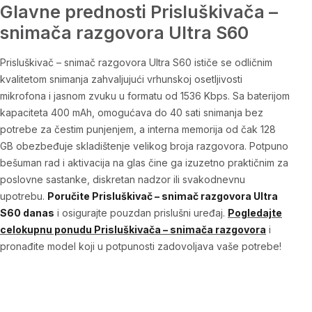
Glavne prednosti Prisluškivača –
snimača razgovora Ultra S60
Prisluškivač – snimač razgovora Ultra S60
ističe se odličnim
kvalitetom snimanja zahvaljujući vrhunskoj osetljivosti
mikrofona i jasnom zvuku u formatu od 1536 Kbps. Sa baterijom
kapaciteta 400 mAh, omogućava do 40 sati snimanja bez
potrebe za čestim punjenjem, a interna memorija od čak 128
GB obezbeđuje skladištenje velikog broja razgovora. Potpuno
bešuman rad i aktivacija na glas čine ga izuzetno praktičnim za
poslovne sastanke, diskretan nadzor ili svakodnevnu
upotrebu.
Poručite
Prisluškivač – snimač razgovora Ultra
S60
danas
i osigurajte pouzdan prislušni uređaj.
Pogledajte
celokupnu ponudu
Prisluškivača – snimača razgovora
i
pronađite model koji u potpunosti zadovoljava vaše potrebe!