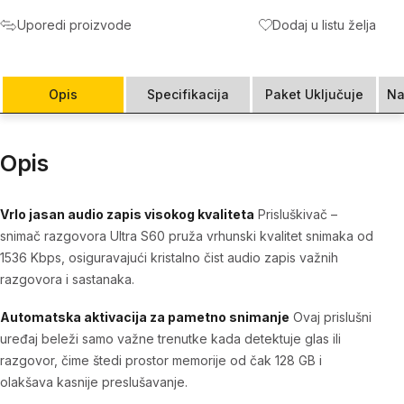
Uporedi proizvode
Dodaj u listu želja
Opis
Specifikacija
Paket Uključuje
Na
Opis
Vrlo jasan audio zapis visokog kvaliteta
Prisluškivač –
snimač razgovora Ultra S60
pruža vrhunski kvalitet snimaka od
1536 Kbps, osiguravajući kristalno čist audio zapis važnih
razgovora i sastanaka.
Automatska aktivacija za pametno snimanje
Ovaj prislušni
uređaj beleži samo važne trenutke kada detektuje glas ili
razgovor, čime štedi prostor memorije od čak 128 GB i
olakšava kasnije preslušavanje.