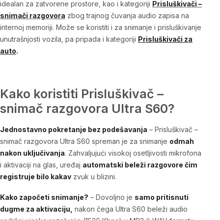
idealan za zatvorene prostore, kao i kategoriji
Prisluškivači –
snimači razgovora
zbog trajnog čuvanja audio zapisa na
internoj memoriji. Može se koristiti i za snimanje i prisluškivanje
unutrašnjosti vozila, pa pripada i kategoriji
Prisluškivači za
auto
.
Kako koristiti Prisluškivač –
snimač razgovora Ultra S60?
Jednostavno pokretanje bez podešavanja
–
Prisluškivač –
snimač razgovora Ultra S60
spreman je za snimanje
odmah
nakon uključivanja
. Zahvaljujući visokoj osetljivosti mikrofona
i aktivaciji na glas, uređaj
automatski beleži razgovore čim
registruje bilo kakav
zvuk u blizini.
Kako započeti snimanje?
– Dovoljno je
samo pritisnuti
dugme za aktivaciju,
nakon čega Ultra S60 beleži audio