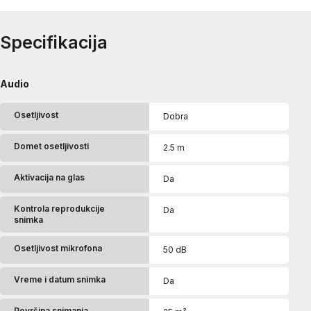
Specifikacija
Audio
Osetljivost
Dobra
Domet osetljivosti
2.5 m
Aktivacija na glas
Da
Kontrola reprodukcije
Da
snimka
Osetljivost mikrofona
50 dB
Vreme i datum snimka
Da
Površina snimanja