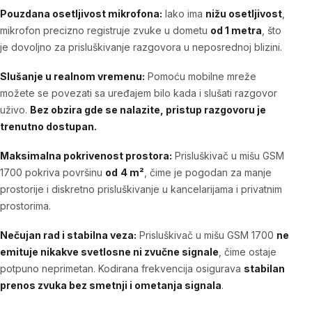
Pouzdana osetljivost mikrofona:
Iako ima
nižu osetljivost
,
mikrofon precizno registruje zvuke u dometu
od 1 metra
, što
je dovoljno za prisluškivanje razgovora u neposrednoj blizini.
Slušanje u realnom vremenu:
Pomoću mobilne mreže
možete se povezati sa uređajem bilo kada i slušati razgovor
uživo.
Bez obzira gde se nalazite, pristup razgovoru je
trenutno dostupan.
Maksimalna pokrivenost prostora:
Prisluškivač u mišu GSM
1700 pokriva površinu
od
4 m²
, čime je pogodan za manje
prostorije i diskretno prisluškivanje u kancelarijama i privatnim
prostorima.
Nečujan rad i stabilna veza:
Prisluškivač u mišu GSM 1700
ne
emituje nikakve svetlosne ni zvučne signale
, čime ostaje
potpuno neprimetan. Kodirana frekvencija osigurava
stabilan
prenos zvuka bez smetnji i ometanja signala
.