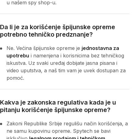
u našem spy shop-u.
Da li je za korišćenje špijunske opreme
potrebno tehničko predznanje?
Ne. Većina špijunske opreme je
jednostavna za
upotrebu
i namenjena i korisnicima bez tehničkog
iskustva. Uz svaki uređaj dobijate jasna pisana i
video uputstva, a naš tim vam je uvek dostupan za
pomoć.
Kakva je zakonska regulativa kada je u
pitanju korišćenje špijunske opreme?
Zakoni Republike Srbije regulišu način korišćenja, a
ne samu kupovinu opreme. Spytech se bavi
isključivo
legalnom prodajom i tehničkom