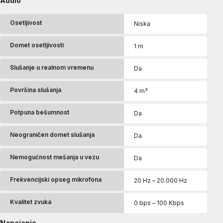
Audio
Osetljivost
Niska
Domet osetljivosti
1 m
Slušanje u realnom vremenu
Da
Površina slušanja
4 m²
Potpuna bešumnost
Da
Neograničen domet slušanja
Da
Nemogućnost mešanja u vezu
Da
Frekvencijski opseg mikrofona
20 Hz – 20.000 Hz
Kvalitet zvuka
0 bps – 100 Kbps
Napajanje