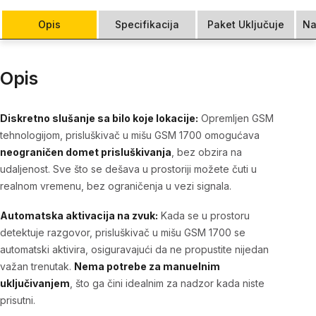
Opis
Specifikacija
Paket Uključuje
Na
Opis
Diskretno slušanje sa bilo koje lokacije:
Opremljen GSM
tehnologijom, prisluškivač u mišu GSM 1700 omogućava
neograničen domet prisluškivanja
, bez obzira na
udaljenost. Sve što se dešava u prostoriji možete čuti u
realnom vremenu, bez ograničenja u vezi signala.
Automatska aktivacija na zvuk:
Kada se u prostoru
detektuje razgovor, prisluškivač u mišu GSM 1700 se
automatski aktivira, osiguravajući da ne propustite nijedan
važan trenutak.
Nema potrebe za manuelnim
uključivanjem
, što ga čini idealnim za nadzor kada niste
prisutni.