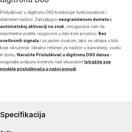
Prisluškivač u digitronu D60 kombinuje funkcionalnost i
diskretan nadzor. Zahvaljujući
neograničenom dometu i
automatskoj aktivaciji na zvuk
, omogućava vam da
neprimetno pratite razgovore u bilo kom prostoru.
Bez
svetlosnih signala
i sa jasnim zvukom, lako se uklapa u bilo
koje okruženje. Idealno rešenje za nadzor u kancelariji, vozilu
ili domu
. Naručite Prisluškivač u digitronu D60 danas
i
osigurajte potpunu kontrolu nad situacijom!
Istražite sve
modele prisluškivača u našoj ponudi
.
Specifikacija