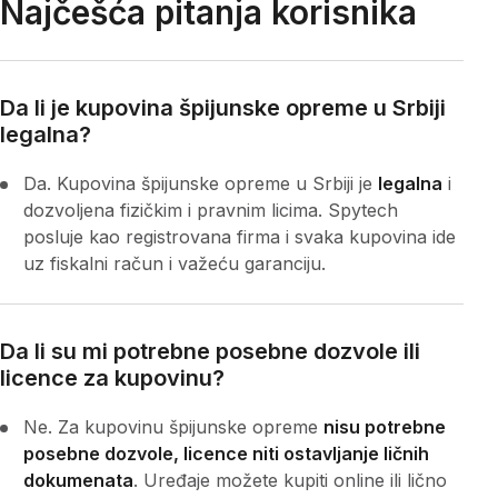
Najčešća pitanja korisnika
Da li je kupovina špijunske opreme u Srbiji
legalna?
Da. Kupovina špijunske opreme u Srbiji je
legalna
i
dozvoljena fizičkim i pravnim licima. Spytech
posluje kao registrovana firma i svaka kupovina ide
uz fiskalni račun i važeću garanciju.
Da li su mi potrebne posebne dozvole ili
licence za kupovinu?
Ne. Za kupovinu špijunske opreme
nisu potrebne
posebne dozvole, licence niti ostavljanje ličnih
dokumenata
. Uređaje možete kupiti online ili lično