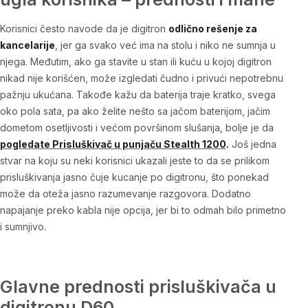
Korisnici često navode da je digitron
odlično rešenje za
kancelarije
, jer ga svako već ima na stolu i niko ne sumnja u
njega. Međutim, ako ga stavite u stan ili kuću u kojoj digitron
nikad nije korišćen, može izgledati čudno i privući nepotrebnu
pažnju ukućana. Takođe kažu da baterija traje kratko, svega
oko pola sata, pa ako želite nešto sa jačom baterijom, jačim
dometom osetljivosti i većom površinom slušanja,
bolje je da
pogledate
Prisluškivač u punjaču Stealth 1200
.
Još jedna
stvar na koju su neki korisnici ukazali jeste to da se prilikom
prisluškivanja jasno čuje kucanje po digitronu, što ponekad
može da oteža jasno razumevanje razgovora. Dodatno
napajanje preko kabla nije opcija, jer bi to odmah bilo primetno
i sumnjivo.
Glavne prednosti prisluškivača u
digitronu D60