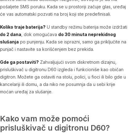
pošaljete SMS poruku. Kada se u prostoriji začuje glas, uređaj
će vas automatski pozvati na broj koji ste predefinisali.
Koliko traje baterija?
U standby režimu baterija može izdržati
do 2 dana
, dok omogućava
do 30 minuta neprekidnog
slušanja
po punjenju. Kada se isprazni, samo ga priključite na
punjač i nastavite sa korišćenjem bez prekida.
Gde ga postaviti?
Zahvaljujući svom diskretnom dizajnu,
prisluškivač u digitronu D60 izgleda i funkcioniše kao običan
digitron. Možete ga ostaviti na stolu, polici, u fioci ili bilo gde u
kancelariji ili domu, a da niko ne posumnja da u sebi krije
moćan uređaj za slušanje.
Kako vam može pomoći
prisluškivač u digitronu D60?