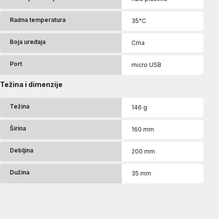
Radna temperatura
35°C
Boja uređaja
Crna
Port
micro USB
Težina i dimenzije
Težina
146 g
Širina
160 mm
Debljina
200 mm
Dužina
35 mm