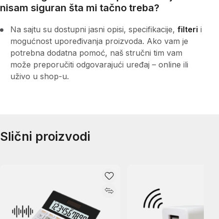
nisam siguran šta mi tačno treba?
Na sajtu su dostupni jasni opisi, specifikacije,
filteri
i
mogućnost upoređivanja proizvoda. Ako vam je
potrebna dodatna pomoć, naš stručni tim vam
može preporučiti odgovarajući uređaj – online ili
uživo u shop-u.
Slični proizvodi