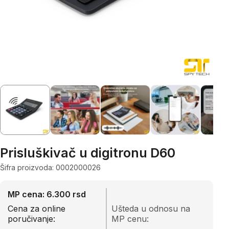
Prisluškivač u digitronu D60
Šifra proizvoda: 0002000026
MP cena: 6.300 rsd
Cena za online
Ušteda u odnosu na
poručivanje:
MP cenu: