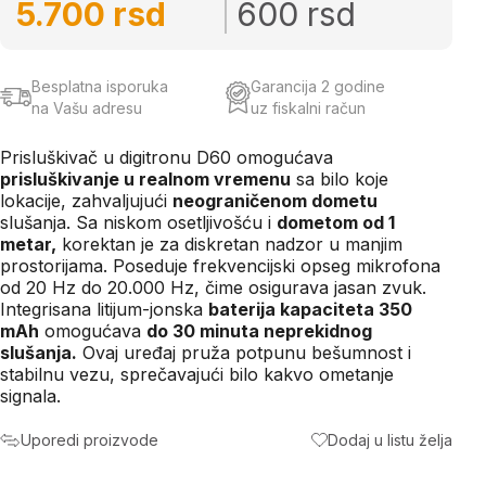
5.700 rsd
600 rsd
Besplatna isporuka
Garancija 2 godine
na Vašu adresu
uz fiskalni račun
Prisluškivač u digitronu D60 omogućava
prisluškivanje u realnom vremenu
sa bilo koje
lokacije, zahvaljujući
neograničenom dometu
slušanja. Sa niskom osetljivošću i
dometom od 1
metar,
korektan je za diskretan nadzor u manjim
prostorijama. Poseduje frekvencijski opseg mikrofona
od 20 Hz do 20.000 Hz, čime osigurava jasan zvuk.
Integrisana litijum-jonska
baterija kapaciteta 350
mAh
omogućava
do 30 minuta neprekidnog
slušanja.
Ovaj uređaj pruža potpunu bešumnost i
stabilnu vezu, sprečavajući bilo kakvo ometanje
signala.
Uporedi proizvode
Dodaj u listu želja