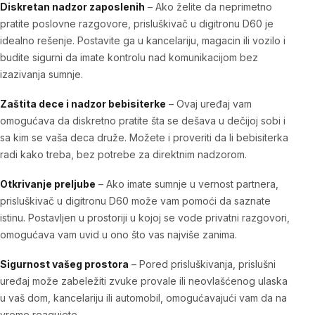
Diskretan nadzor zaposlenih
– Ako želite da neprimetno
pratite poslovne razgovore, prisluškivač u digitronu D60 je
idealno rešenje. Postavite ga u kancelariju, magacin ili vozilo i
budite sigurni da imate kontrolu nad komunikacijom bez
izazivanja sumnje.
Zaštita dece i nadzor bebisiterke
– Ovaj uređaj vam
omogućava da diskretno pratite šta se dešava u dečijoj sobi i
sa kim se vaša deca druže. Možete i proveriti da li bebisiterka
radi kako treba, bez potrebe za direktnim nadzorom.
Otkrivanje preljube
– Ako imate sumnje u vernost partnera,
prisluškivač u digitronu D60 može vam pomoći da saznate
istinu. Postavljen u prostoriji u kojoj se vode privatni razgovori,
omogućava vam uvid u ono što vas najviše zanima.
Sigurnost vašeg prostora
– Pored prisluškivanja, prislušni
uređaj može zabeležiti zvuke provale ili neovlašćenog ulaska
u vaš dom, kancelariju ili automobil, omogućavajući vam da na
vreme reagujete.