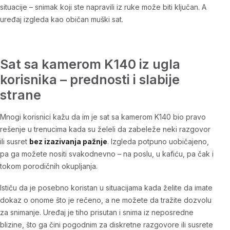
situacije – snimak koji ste napravili iz ruke može biti ključan. A
uređaj izgleda kao običan muški sat.
Sat sa kamerom K140 iz ugla
korisnika – prednosti i slabije
strane
Mnogi korisnici kažu da im je sat sa kamerom K140 bio pravo
rešenje u trenucima kada su želeli da zabeleže neki razgovor
ili susret
bez izazivanja pažnje
. Izgleda potpuno uobičajeno,
pa ga možete nositi svakodnevno – na poslu, u kafiću, pa čak i
tokom porodičnih okupljanja.
Ističu da je posebno koristan u situacijama kada želite da imate
dokaz o onome što je rečeno, a ne možete da tražite dozvolu
za snimanje. Uređaj je tiho prisutan i snima iz neposredne
blizine, što ga čini pogodnim za diskretne razgovore ili susrete