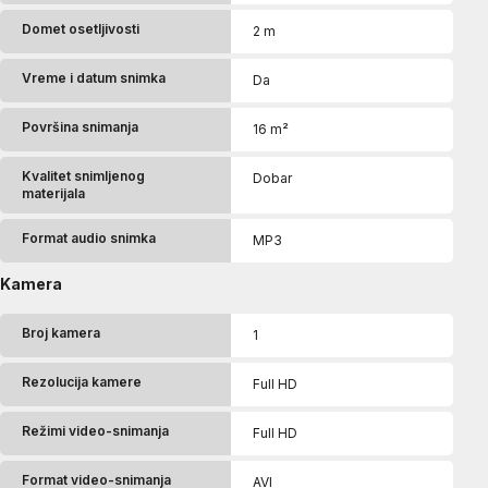
Domet osetljivosti
2 m
Vreme i datum snimka
Da
Površina snimanja
16 m²
Kvalitet snimljenog
Dobar
materijala
Format audio snimka
MP3
Kamera
Broj kamera
1
Rezolucija kamere
Full HD
Režimi video-snimanja
Full HD
Format video-snimanja
AVI