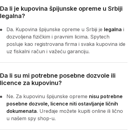
Da li je kupovina špijunske opreme u Srbiji
legalna?
Da. Kupovina špijunske opreme u Srbiji je
legalna
i
dozvoljena fizičkim i pravnim licima. Spytech
posluje kao registrovana firma i svaka kupovina ide
uz fiskalni račun i važeću garanciju.
Da li su mi potrebne posebne dozvole ili
licence za kupovinu?
Ne. Za kupovinu špijunske opreme
nisu potrebne
posebne dozvole, licence niti ostavljanje ličnih
dokumenata
. Uređaje možete kupiti online ili lično
u našem spy shop-u.