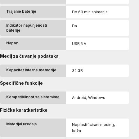
Trajanje baterije
Do 60 min snimanja
Indikator napunjenosti
Da
baterije
Napon
USB 5 V
Medij za čuvanje podataka
Kapacitet interne memorije
32 GB
Specifične funkcije
Kompatibilnost sa sistemima
Android, Windows
Fizičke karatkeristike
Materijal uređaja
Neplastificirani mesing,
koža