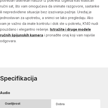
potreban diskretan nadzor iz pokreta. Izgleda kao klasičan
ručni sat, što vam omogućava da snimate razgovore, sastanke
ili nepredviđene situacije bez izazivanja pažnje. Uređaj je
jednostavan za upotrebu, a snimci se lako pregledaju. Ako
vam je važno da imate kontrolu i dok ste u pokretu, K140 nudi
pouzdano i elegantno rešenje.
Istražite i druge modele
ručnih špijunskih kamera
i pronađite onaj koji vam najviše
odgovara.
Specifikacija
Audio
Osetljivost
Dobra