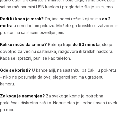
sat na računar mini USB kablom i pregledate šta je snimljeno.
Radi li i kada je mrak?
Da, ima noćni režim koji snima
do 2
metra
u crno-belom prikazu. Možete ga koristiti i u zatvorenim
prostorima sa slabim osvetljenjem.
Koliko može da snima?
Baterija traje
do 60 minuta
, što je
dovoljno za većinu sastanaka, razgovora ili kratkih nadzora.
Kada se isprazni, puni se kao telefon.
Gde se koristi?
U kancelariji, na sastanku, pa čak i u pokretu
– niko ne posumnja da ovaj elegantni sat ima ugrađenu
kameru.
Za koga je namenjen?
Za svakoga kome je potrebna
praktična i diskretna zaštita. Neprimetan je, jednostavan i uvek
pri ruci.