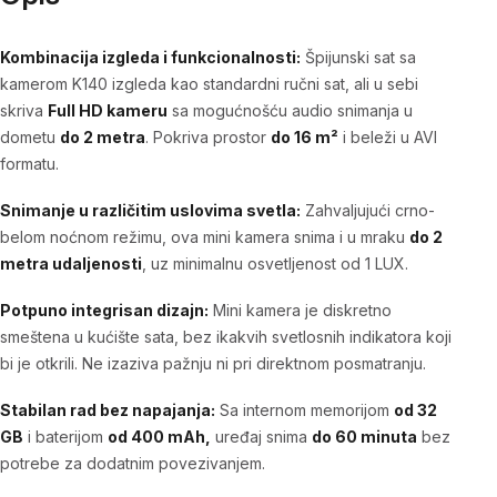
Kombinacija izgleda i funkcionalnosti:
Špijunski sat sa
kamerom K140 izgleda kao standardni ručni sat, ali u sebi
skriva
Full HD kameru
sa mogućnošću audio snimanja u
dometu
do 2 metra
. Pokriva prostor
do 16 m²
i beleži u AVI
formatu.
Snimanje u različitim uslovima svetla:
Zahvaljujući crno-
belom noćnom režimu, ova mini kamera snima i u mraku
do 2
metra udaljenosti
, uz minimalnu osvetljenost od 1 LUX.
Potpuno integrisan dizajn:
Mini kamera je diskretno
smeštena u kućište sata, bez ikakvih svetlosnih indikatora koji
bi je otkrili. Ne izaziva pažnju ni pri direktnom posmatranju.
Stabilan rad bez napajanja:
Sa internom memorijom
od 32
GB
i baterijom
od 400 mAh,
uređaj snima
do 60 minuta
bez
potrebe za dodatnim povezivanjem.