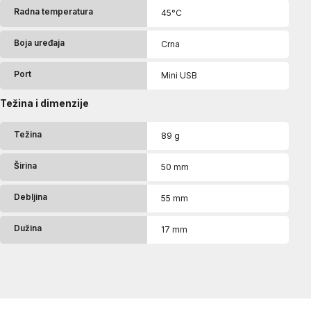
Radna temperatura
45°C
Boja uređaja
Crna
Port
Mini USB
Težina i dimenzije
Težina
89 g
Širina
50 mm
Debljina
55 mm
Dužina
17 mm