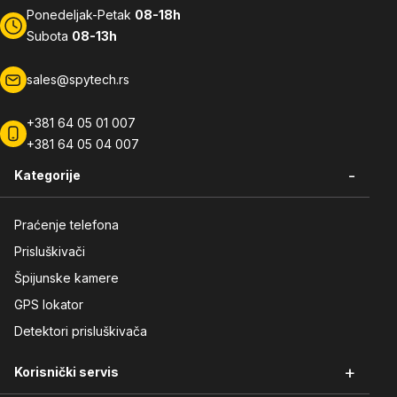
Ponedeljak-Petak
08-18h
Subota
08-13h
sales@spytech.rs
+381 64 05 01 007
+381 64 05 04 007
-
Kategorije
Praćenje telefona
Prisluškivači
Špijunske kamere
GPS lokator
Detektori prisluškivača
+
Korisnički servis