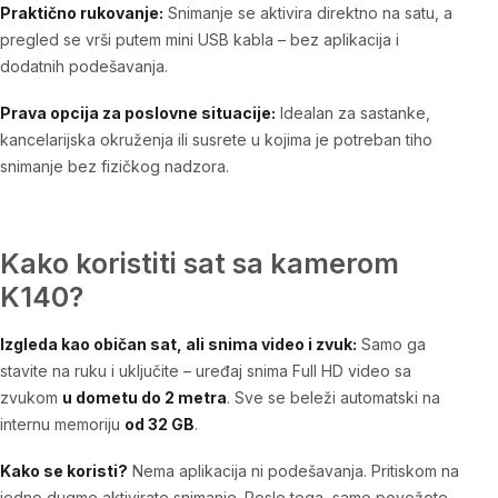
Praktično rukovanje:
Snimanje se aktivira direktno na satu, a
pregled se vrši putem mini USB kabla – bez aplikacija i
dodatnih podešavanja.
Prava opcija za poslovne situacije:
Idealan za sastanke,
kancelarijska okruženja ili susrete u kojima je potreban tiho
snimanje bez fizičkog nadzora.
Kako koristiti sat sa kamerom
K140?
Izgleda kao običan sat, ali snima video i zvuk:
Samo ga
stavite na ruku i uključite – uređaj snima Full HD video sa
zvukom
u dometu do 2 metra
. Sve se beleži automatski na
internu memoriju
od 32 GB
.
Kako se koristi?
Nema aplikacija ni podešavanja. Pritiskom na
jedno dugme aktivirate snimanje. Posle toga, samo povežete