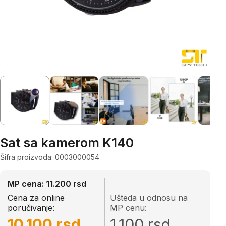
Sat sa kamerom K140
Šifra proizvoda: 0003000054
MP cena: 11.200 rsd
Cena za online
Ušteda u odnosu na
poručivanje:
MP cenu:
10.100 rsd
1.100 rsd