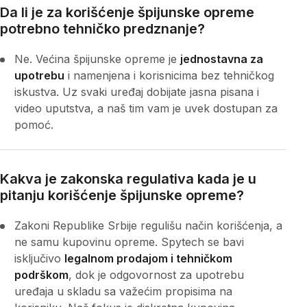
Da li je za korišćenje špijunske opreme
potrebno tehničko predznanje?
Ne. Većina špijunske opreme je
jednostavna za
upotrebu
i namenjena i korisnicima bez tehničkog
iskustva. Uz svaki uređaj dobijate jasna pisana i
video uputstva, a naš tim vam je uvek dostupan za
pomoć.
Kakva je zakonska regulativa kada je u
pitanju korišćenje špijunske opreme?
Zakoni Republike Srbije regulišu način korišćenja, a
ne samu kupovinu opreme. Spytech se bavi
isključivo
legalnom prodajom i tehničkom
podrškom
, dok je odgovornost za upotrebu
uređaja u skladu sa važećim propisima na