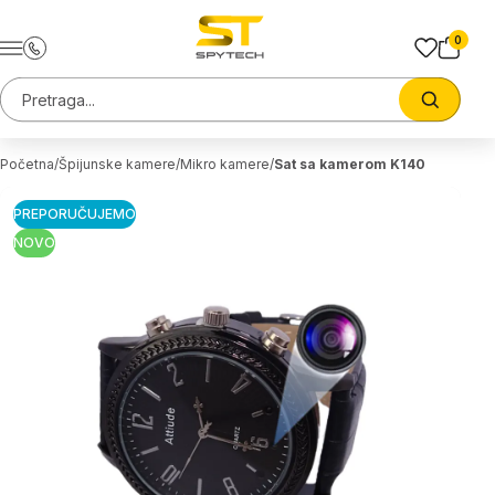
Preskoci na sadrzaj
0
Pretraga sajta
Trazi
Početna
Špijunske kamere
Mikro kamere
Sat sa kamerom K140
PREPORUČUJEMO
NOVO