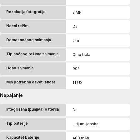
Rezolucija fotografije
2 MP
Noćni režim
Da
Domet noćnog snimanja
2 m
Tip noćnog režima snimanja
Crno bela
Ugao snimanja
90°
Min potrebna osvetljenost
1 LUX
Napajanje
Integrisana (punjiva) baterija
Da
Tip baterije
Litijum-jonska
Kapacitet baterije
400 mAh