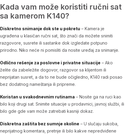
Kada vam može koristiti ručni sat
sa kamerom K140?
Diskretno snimanje dok ste u pokretu
– Kamera je
ugrađena u klasičan ručni sat, što znači da možete snimiti
razgovore, susrete ili sastanke dok izgledate potpuno
prirodno. Niko neće ni pomisliti da nosite uređaj za snimanje.
Odlično rešenje za poslovne i privatne situacije
– Ako
želite da zabeležite dogovor, razgovor sa klijentom ili
neprijatan susret, a da to ne bude očigledno, K140 radi posao
bez dodatnog nameštanja ili pripreme.
Koristan u svakodnevnim rutinama
– Nosite ga na ruci kao
bilo koji drugi sat. Snimite situacije u prodavnici, javnoj službi, ili
bilo gde gde vam može zatrebati kasniji dokaz.
Diskretna zaštita bez sumnje okoline
– U slučaju sukoba,
neprijatnog komentara, pretnje ili bilo kakve nepredviđene