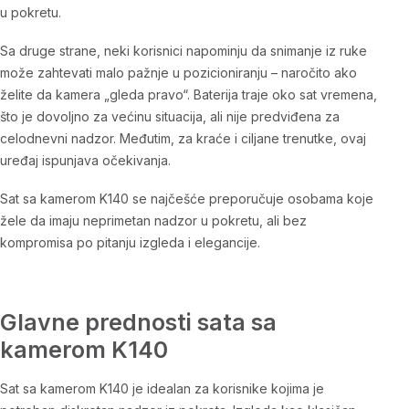
u pokretu.
Sa druge strane, neki korisnici napominju da snimanje iz ruke
može zahtevati malo pažnje u pozicioniranju – naročito ako
želite da kamera „gleda pravo“. Baterija traje oko sat vremena,
što je dovoljno za većinu situacija, ali nije predviđena za
celodnevni nadzor. Međutim, za kraće i ciljane trenutke, ovaj
uređaj ispunjava očekivanja.
Sat sa kamerom K140 se najčešće preporučuje osobama koje
žele da imaju neprimetan nadzor u pokretu, ali bez
kompromisa po pitanju izgleda i elegancije.
Glavne prednosti sata sa
kamerom K140
Sat sa kamerom K140 je idealan za korisnike kojima je