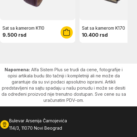
Sat sa kamerom K110
Sat sa kamerom K170
9.500 rsd
10.400 rsd
Napomena:
Alfa Sistem Plus se trudi da cene, fotografije i
opisi artikala budu što tačniji i kompletniji ali ne može da
garantuje da su svi podaci apsolutno ispravni. Artikli
predstavljeni na sajtu spadaju u našu ponudu i može se desiti
da određeni proizvod nije trenutno dostupan. Sve cene su sa
uračunatim PDV-om.
Bulevar Arsenija Čarnojevića
114/3, 11070 Novi Beograd