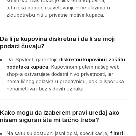
korisniku. Naš fokus je diskretna kupovina,
tehnička pomoć i savetovanje – ne ulazimo u
zloupotrebu niti u privatne motive kupaca.
Da li je kupovina diskretna i da li se moji
podaci čuvaju?
Da. Spytech garantuje
diskretnu kupovinu i zaštitu
podataka kupaca
. Kupovinom putem našeg web
shop-a ostvarujete dodatni nivo privatnosti, jer
nema ličnog dolaska u prodavnicu, dok je isporuka
nenametljiva i bez vidljivih oznaka.
Kako mogu da izaberem pravi uređaj ako
nisam siguran šta mi tačno treba?
Na sajtu su dostupni jasni opisi, specifikacije,
filteri
i