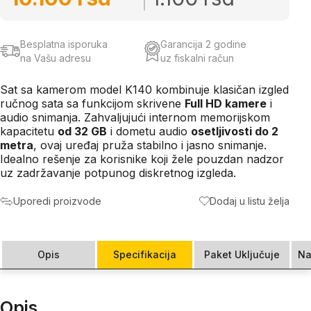
Besplatna isporuka
Garancija 2 godine
na Vašu adresu
uz fiskalni račun
Sat sa kamerom model K140 kombinuje klasičan izgled
ručnog sata sa funkcijom skrivene
Full HD kamere
i
audio snimanja. Zahvaljujući internom memorijskom
kapacitetu
od 32 GB
i dometu audio
osetljivosti do 2
metra
, ovaj uređaj pruža stabilno i jasno snimanje.
Idealno rešenje za korisnike koji žele pouzdan nadzor
uz zadržavanje potpunog diskretnog izgleda.
Uporedi proizvode
Dodaj u listu želja
Opis
Specifikacija
Paket Uključuje
Na
Opis