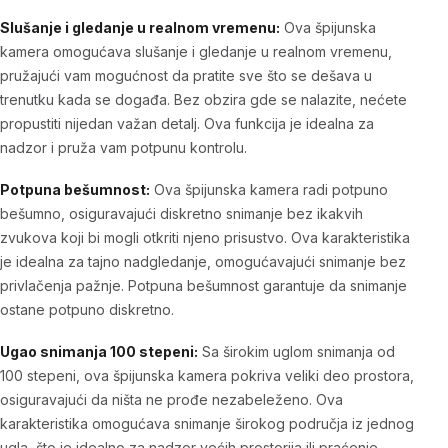
Slušanje i gledanje u realnom vremenu:
Ova špijunska
kamera omogućava slušanje i gledanje u realnom vremenu,
pružajući vam mogućnost da pratite sve što se dešava u
trenutku kada se događa. Bez obzira gde se nalazite, nećete
propustiti nijedan važan detalj. Ova funkcija je idealna za
nadzor i pruža vam potpunu kontrolu.
Potpuna bešumnost:
Ova špijunska kamera radi potpuno
bešumno, osiguravajući diskretno snimanje bez ikakvih
zvukova koji bi mogli otkriti njeno prisustvo. Ova karakteristika
je idealna za tajno nadgledanje, omogućavajući snimanje bez
privlačenja pažnje. Potpuna bešumnost garantuje da snimanje
ostane potpuno diskretno.
Ugao snimanja 100 stepeni:
Sa širokim uglom snimanja od
100 stepeni, ova špijunska kamera pokriva veliki deo prostora,
osiguravajući da ništa ne prođe nezabeleženo. Ova
karakteristika omogućava snimanje širokog područja iz jednog
ugla, što je idealno za nadzor većih prostorija ili praćenje