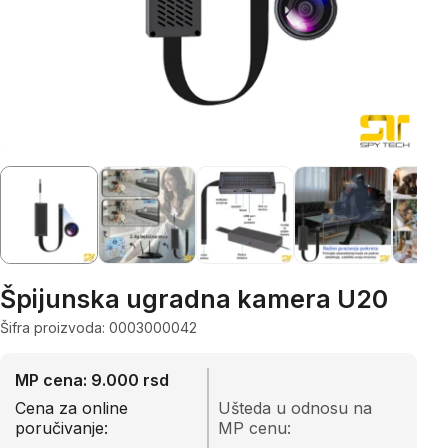
Špijunska ugradna kamera U20
Šifra proizvoda: 0003000042
MP cena: 9.000 rsd
Cena za online
Ušteda u odnosu na
poručivanje:
MP cenu: