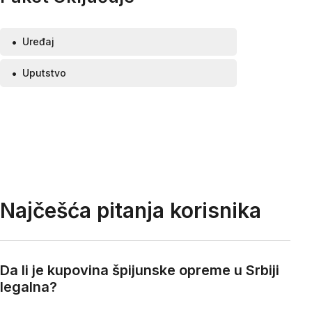
Uređaj
Uputstvo
Najčešća pitanja korisnika
Da li je kupovina špijunske opreme u Srbiji
legalna?