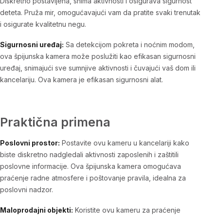
Diskretno postavljena, snima aktivnosti i osigurava sigurnost
deteta. Pruža mir, omogućavajući vam da pratite svaki trenutak
i osigurate kvalitetnu negu.
Sigurnosni uređaj:
Sa detekcijom pokreta i noćnim modom,
ova špijunska kamera može poslužiti kao efikasan sigurnosni
uređaj, snimajući sve sumnjive aktivnosti i čuvajući vaš dom ili
kancelariju. Ova kamera je efikasan sigurnosni alat.
Praktična primena
Poslovni prostor:
Postavite ovu kameru u kancelariji kako
biste diskretno nadgledali aktivnosti zaposlenih i zaštitili
poslovne informacije. Ova špijunska kamera omogućava
praćenje radne atmosfere i poštovanje pravila, idealna za
poslovni nadzor.
Maloprodajni objekti:
Koristite ovu kameru za praćenje