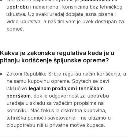
upotrebu
i namenjena i korisnicima bez tehničkog
iskustva. Uz svaki uređaj dobijate jasna pisana i
video uputstva, a naš tim vam je uvek dostupan za
pomoć.
Kakva je zakonska regulativa kada je u
pitanju korišćenje špijunske opreme?
Zakoni Republike Srbije regulišu način korišćenja, a
ne samu kupovinu opreme. Spytech se bavi
isključivo
legalnom prodajom i tehničkom
podrškom
, dok je odgovornost za upotrebu
uređaja u skladu sa važećim propisima na
korisniku. Naš fokus je diskretna kupovina,
tehnička pomoć i savetovanje – ne ulazimo u
zloupotrebu niti u privatne motive kupaca.