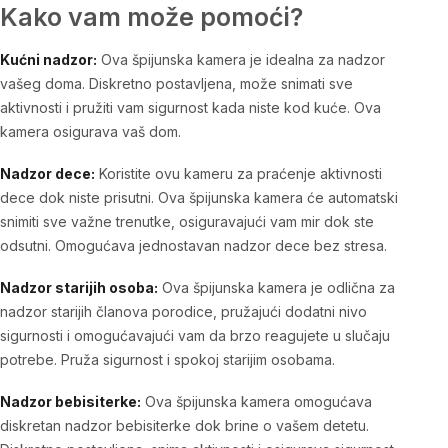
Kako vam može pomoći?
Kućni nadzor:
Ova špijunska kamera je idealna za nadzor
vašeg doma. Diskretno postavljena, može snimati sve
aktivnosti i pružiti vam sigurnost kada niste kod kuće. Ova
kamera osigurava vaš dom.
Nadzor dece:
Koristite ovu kameru za praćenje aktivnosti
dece dok niste prisutni. Ova špijunska kamera će automatski
snimiti sve važne trenutke, osiguravajući vam mir dok ste
odsutni. Omogućava jednostavan nadzor dece bez stresa.
Nadzor starijih osoba:
Ova špijunska kamera je odlična za
nadzor starijih članova porodice, pružajući dodatni nivo
sigurnosti i omogućavajući vam da brzo reagujete u slučaju
potrebe. Pruža sigurnost i spokoj starijim osobama.
Nadzor bebisiterke:
Ova špijunska kamera omogućava
diskretan nadzor bebisiterke dok brine o vašem detetu.