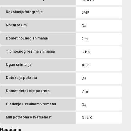
Rezolucija fotografije
2MP
Noćni režim
Da
Domet noćnog snimanja
2 m
Tip noćnog režima snimanja
U boji
Ugao snimanja
100°
Detekcija pokreta
Da
Domet detekcije pokreta
7 m
Gledanje u realnom vremenu
Da
Min potrebna osvetljenost
3 LUX
Napajanje