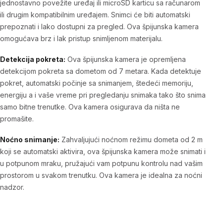
jednostavno povežite uređaj ili microSD karticu sa računarom
ili drugim kompatibilnim uređajem. Snimci će biti automatski
prepoznati i lako dostupni za pregled. Ova špijunska kamera
omogućava brz i lak pristup snimljenom materijalu.
Detekcija pokreta:
Ova špijunska kamera je opremljena
detekcijom pokreta sa dometom od 7 metara. Kada detektuje
pokret, automatski počinje sa snimanjem, štedeći memoriju,
energiju a i vaše vreme pri pregledanju snimaka tako što snima
samo bitne trenutke. Ova kamera osigurava da ništa ne
promašite.
Noćno snimanje:
Zahvaljujući noćnom režimu dometa od 2 m
koji se automatski aktivira, ova špijunska kamera može snimati i
u potpunom mraku, pružajući vam potpunu kontrolu nad vašim
prostorom u svakom trenutku. Ova kamera je idealna za noćni
nadzor.