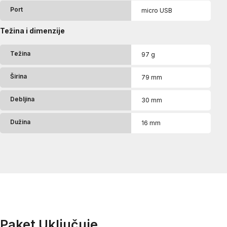
Port
micro USB
Težina i dimenzije
Težina
97 g
Širina
79 mm
Debljina
30 mm
Dužina
16 mm
Paket Uključuje