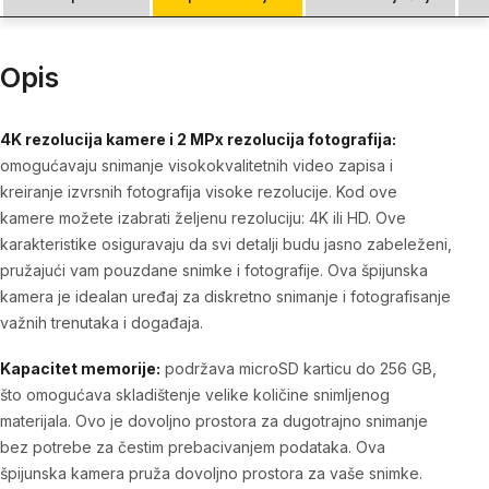
Opis
4K rezolucija kamere i 2 MPx rezolucija fotografija:
omogućavaju snimanje visokokvalitetnih video zapisa i
kreiranje izvrsnih fotografija visoke rezolucije. Kod ove
kamere možete izabrati željenu rezoluciju: 4K ili HD. Ove
karakteristike osiguravaju da svi detalji budu jasno zabeleženi,
pružajući vam pouzdane snimke i fotografije. Ova špijunska
kamera je idealan uređaj za diskretno snimanje i fotografisanje
važnih trenutaka i događaja.
Kapacitet memorije:
podržava microSD karticu do 256 GB,
što omogućava skladištenje velike količine snimljenog
materijala. Ovo je dovoljno prostora za dugotrajno snimanje
bez potrebe za čestim prebacivanjem podataka. Ova
špijunska kamera pruža dovoljno prostora za vaše snimke.