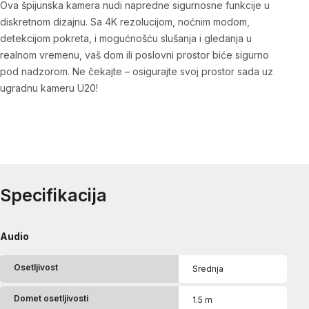
Ova špijunska kamera nudi napredne sigurnosne funkcije u
diskretnom dizajnu. Sa 4K rezolucijom, noćnim modom,
detekcijom pokreta, i mogućnošću slušanja i gledanja u
realnom vremenu, vaš dom ili poslovni prostor biće sigurno
pod nadzorom. Ne čekajte – osigurajte svoj prostor sada uz
ugradnu kameru U20!
Specifikacija
Audio
Osetljivost
Srednja
Domet osetljivosti
1.5 m