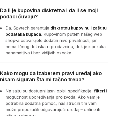
Da li je kupovina diskretna i da li se moji
podaci čuvaju?
Da. Spytech garantuje
diskretnu kupovinu i zaštitu
podataka kupaca
. Kupovinom putem našeg web
shop-a ostvarujete dodatni nivo privatnosti, jer
nema ličnog dolaska u prodavnicu, dok je isporuka
nenametljiva i bez vidljivih oznaka.
Kako mogu da izaberem pravi uređaj ako
nisam siguran šta mi tačno treba?
Na sajtu su dostupni jasni opisi, specifikacije,
filteri
i
mogućnost upoređivanja proizvoda. Ako vam je
potrebna dodatna pomoć, naš stručni tim vam
može preporučiti odgovarajući uređaj – online ili
uživo u shop-u.