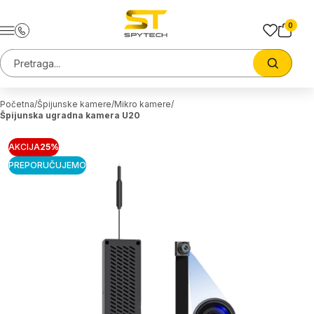
Preskoci na sadrzaj
0
Pretraga sajta
Trazi
Početna
Špijunske kamere
Mikro kamere
Špijunska ugradna kamera U20
AKCIJA
25%
PREPORUČUJEMO