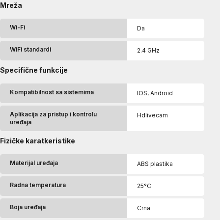
Mreža
Wi-Fi
Da
WiFi standardi
2.4 GHz
Specifične funkcije
Kompatibilnost sa sistemima
IOS, Android
Aplikacija za pristup i kontrolu
Hdlivecam
uređaja
Fizičke karatkeristike
Materijal uređaja
ABS plastika
Radna temperatura
25°C
Boja uređaja
Crna