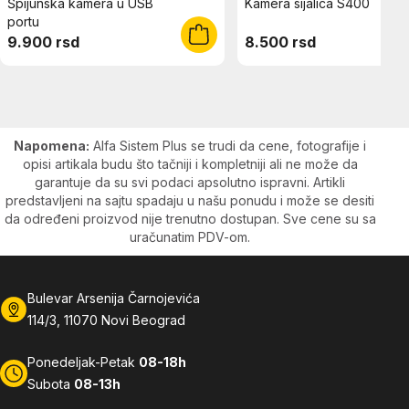
Špijunska kamera u USB
Kamera sijalica S400
portu
9.900 rsd
8.500 rsd
Napomena:
Alfa Sistem Plus se trudi da cene, fotografije i
opisi artikala budu što tačniji i kompletniji ali ne može da
garantuje da su svi podaci apsolutno ispravni. Artikli
predstavljeni na sajtu spadaju u našu ponudu i može se desiti
da određeni proizvod nije trenutno dostupan. Sve cene su sa
uračunatim PDV-om.
Bulevar Arsenija Čarnojevića
114/3, 11070 Novi Beograd
Ponedeljak-Petak
08-18h
Subota
08-13h