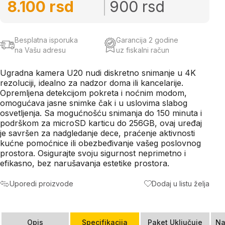
8.100 rsd
900 rsd
Besplatna isporuka
Garancija 2 godine
na Vašu adresu
uz fiskalni račun
Ugradna kamera U20 nudi diskretno snimanje u 4K
rezoluciji, idealno za nadzor doma ili kancelarije.
Opremljena detekcijom pokreta i noćnim modom,
omogućava jasne snimke čak i u uslovima slabog
osvetljenja. Sa mogućnošću snimanja do 150 minuta i
podrškom za microSD karticu do 256GB, ovaj uređaj
je savršen za nadgledanje dece, praćenje aktivnosti
kućne pomoćnice ili obezbeđivanje vašeg poslovnog
prostora. Osigurajte svoju sigurnost neprimetno i
efikasno, bez narušavanja estetike prostora.
Uporedi proizvode
Dodaj u listu želja
Opis
Specifikacija
Paket Uključuje
Na