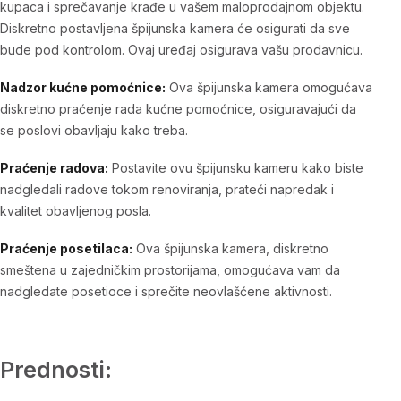
kupaca i sprečavanje krađe u vašem maloprodajnom objektu.
Diskretno postavljena špijunska kamera će osigurati da sve
bude pod kontrolom. Ovaj uređaj osigurava vašu prodavnicu.
Nadzor kućne pomoćnice:
Ova špijunska kamera omogućava
diskretno praćenje rada kućne pomoćnice, osiguravajući da
se poslovi obavljaju kako treba.
Praćenje radova:
Postavite ovu špijunsku kameru kako biste
nadgledali radove tokom renoviranja, prateći napredak i
kvalitet obavljenog posla.
Praćenje posetilaca:
Ova špijunska kamera, diskretno
smeštena u zajedničkim prostorijama, omogućava vam da
nadgledate posetioce i sprečite neovlašćene aktivnosti.
Prednosti: