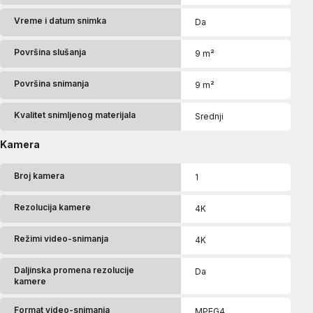
Vreme i datum snimka
Da
Površina slušanja
9 m²
Površina snimanja
9 m²
Kvalitet snimljenog materijala
Srednji
Kamera
Broj kamera
1
Rezolucija kamere
4K
Režimi video-snimanja
4K
Daljinska promena rezolucije
Da
kamere
Format video-snimanja
MPEG4