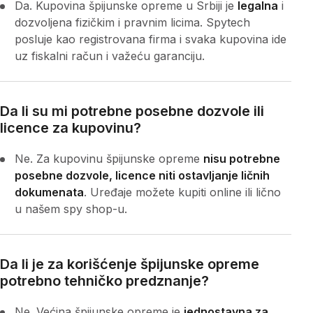
Da. Kupovina špijunske opreme u Srbiji je
legalna
i
dozvoljena fizičkim i pravnim licima. Spytech
posluje kao registrovana firma i svaka kupovina ide
uz fiskalni račun i važeću garanciju.
Da li su mi potrebne posebne dozvole ili
licence za kupovinu?
Ne. Za kupovinu špijunske opreme
nisu potrebne
posebne dozvole, licence niti ostavljanje ličnih
dokumenata
. Uređaje možete kupiti online ili lično
u našem spy shop-u.
Da li je za korišćenje špijunske opreme
potrebno tehničko predznanje?
Ne. Većina špijunske opreme je
jednostavna za