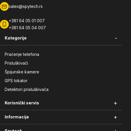
sales@spytech.rs
+381 64 05 01 007
+381 64 05 04 007
-
Kategorije
Praćenje telefona
Prisluškivači
Špijunske kamere
GPS lokator
Detektori prisluškivača
+
Korisnički servis
+
Informacije
Vraćanje robe
Reklamacije i servis
Spytech