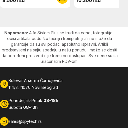
8.500 rsd
10.300 rsd
Napomena:
Alfa Sistem Plus se trudi da cene, fotografije i
opisi artikala budu što tačniji i kompletniji ali ne može da
garantuje da su svi podaci apsolutno ispravni. Artikli
predstavljeni na sajtu spadaju u našu ponudu i može se desiti
da određeni proizvod nije trenutno dostupan. Sve cene su sa
uračunatim PDV-om.
Bulevar Arsenija Čarnojevića
114/3, 11070 Novi Beograd
Ponedeljak-Petak
08-18h
Subota
08-13h
sales@spytech.rs