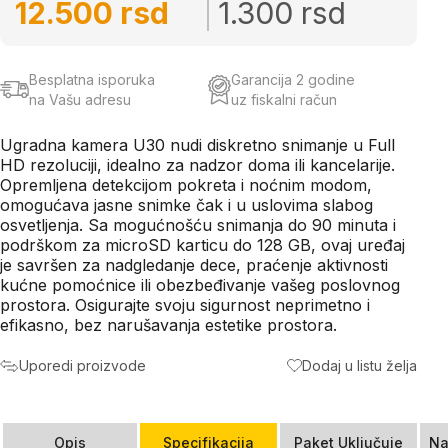
12.500 rsd
1.300 rsd
Besplatna isporuka
Garancija 2 godine
na Vašu adresu
uz fiskalni račun
Ugradna kamera U30 nudi diskretno snimanje u Full
HD rezoluciji, idealno za nadzor doma ili kancelarije.
Opremljena detekcijom pokreta i noćnim modom,
omogućava jasne snimke čak i u uslovima slabog
osvetljenja. Sa mogućnošću snimanja do 90 minuta i
podrškom za microSD karticu do 128 GB, ovaj uređaj
je savršen za nadgledanje dece, praćenje aktivnosti
kućne pomoćnice ili obezbeđivanje vašeg poslovnog
prostora. Osigurajte svoju sigurnost neprimetno i
efikasno, bez narušavanja estetike prostora.
Uporedi proizvode
Dodaj u listu želja
Opis
Specifikacija
Paket Uključuje
Na