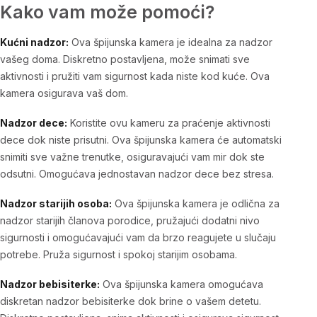
Kako vam može pomoći?
Kućni nadzor:
Ova špijunska kamera je idealna za nadzor
vašeg doma. Diskretno postavljena, može snimati sve
aktivnosti i pružiti vam sigurnost kada niste kod kuće. Ova
kamera osigurava vaš dom.
Nadzor dece:
Koristite ovu kameru za praćenje aktivnosti
dece dok niste prisutni. Ova špijunska kamera će automatski
snimiti sve važne trenutke, osiguravajući vam mir dok ste
odsutni. Omogućava jednostavan nadzor dece bez stresa.
Nadzor starijih osoba:
Ova špijunska kamera je odlična za
nadzor starijih članova porodice, pružajući dodatni nivo
sigurnosti i omogućavajući vam da brzo reagujete u slučaju
potrebe. Pruža sigurnost i spokoj starijim osobama.
Nadzor bebisiterke:
Ova špijunska kamera omogućava
diskretan nadzor bebisiterke dok brine o vašem detetu.