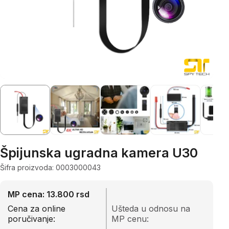
Špijunska ugradna kamera U30
Šifra proizvoda: 0003000043
MP cena: 13.800 rsd
Cena za online
Ušteda u odnosu na
poručivanje:
MP cenu: