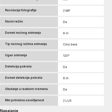
Rezolucija fotografije
2 MP
Noćni režim
Da
Domet noćnog snimanja
6 m
Tip noćnog režima snimanja
Crno bela
Ugao snimanja
120°
Detekcija pokreta
Da
Domet detekcije pokreta
6 m
Gledanje u realnom vremenu
Da
Min potrebna osvetljenost
2 LUX
Napajanje