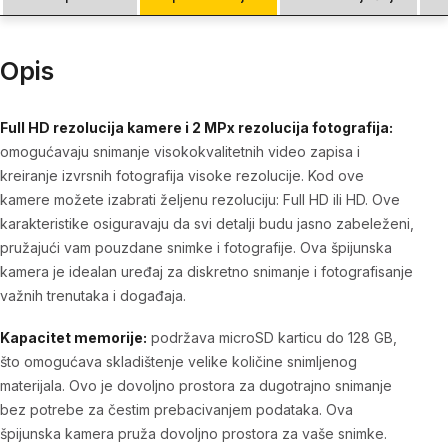
Opis
Full HD rezolucija kamere i 2 MPx rezolucija fotografija:
omogućavaju snimanje visokokvalitetnih video zapisa i
kreiranje izvrsnih fotografija visoke rezolucije. Kod ove
kamere možete izabrati željenu rezoluciju: Full HD ili HD. Ove
karakteristike osiguravaju da svi detalji budu jasno zabeleženi,
pružajući vam pouzdane snimke i fotografije. Ova špijunska
kamera je idealan uređaj za diskretno snimanje i fotografisanje
važnih trenutaka i događaja.
Kapacitet memorije:
podržava microSD karticu do 128 GB,
što omogućava skladištenje velike količine snimljenog
materijala. Ovo je dovoljno prostora za dugotrajno snimanje
bez potrebe za čestim prebacivanjem podataka. Ova
špijunska kamera pruža dovoljno prostora za vaše snimke.