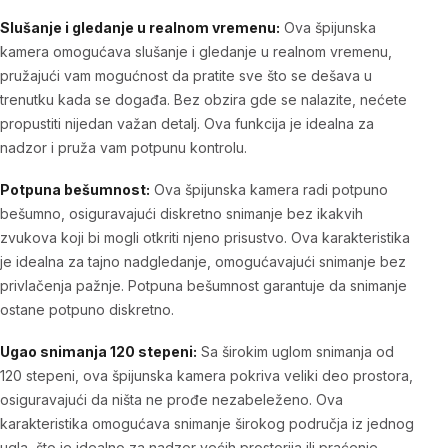
Slušanje i gledanje u realnom vremenu:
Ova špijunska
kamera omogućava slušanje i gledanje u realnom vremenu,
pružajući vam mogućnost da pratite sve što se dešava u
trenutku kada se događa. Bez obzira gde se nalazite, nećete
propustiti nijedan važan detalj. Ova funkcija je idealna za
nadzor i pruža vam potpunu kontrolu.
Potpuna bešumnost:
Ova špijunska kamera radi potpuno
bešumno, osiguravajući diskretno snimanje bez ikakvih
zvukova koji bi mogli otkriti njeno prisustvo. Ova karakteristika
je idealna za tajno nadgledanje, omogućavajući snimanje bez
privlačenja pažnje. Potpuna bešumnost garantuje da snimanje
ostane potpuno diskretno.
Ugao snimanja 120 stepeni:
Sa širokim uglom snimanja od
120 stepeni, ova špijunska kamera pokriva veliki deo prostora,
osiguravajući da ništa ne prođe nezabeleženo. Ova
karakteristika omogućava snimanje širokog područja iz jednog
ugla, što je idealno za nadzor većih prostorija ili praćenje