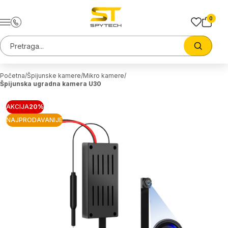
Preskoci na sadrzaj
0
Pretraga sajta
Trazi
Početna
Špijunske kamere
Mikro kamere
Špijunska ugradna kamera U30
AKCIJA
20%
NAJPRODAVANIJE