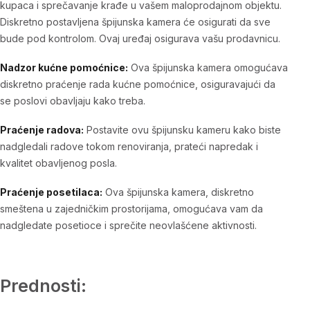
kupaca i sprečavanje krađe u vašem maloprodajnom objektu.
Diskretno postavljena špijunska kamera će osigurati da sve
bude pod kontrolom. Ovaj uređaj osigurava vašu prodavnicu.
Nadzor kućne pomoćnice:
Ova špijunska kamera omogućava
diskretno praćenje rada kućne pomoćnice, osiguravajući da
se poslovi obavljaju kako treba.
Praćenje radova:
Postavite ovu špijunsku kameru kako biste
nadgledali radove tokom renoviranja, prateći napredak i
kvalitet obavljenog posla.
Praćenje posetilaca:
Ova špijunska kamera, diskretno
smeštena u zajedničkim prostorijama, omogućava vam da
nadgledate posetioce i sprečite neovlašćene aktivnosti.
Prednosti: