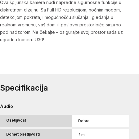
Ova špijunska kamera nudi napredne sigurnosne funkcije u
diskretnom dizajnu. Sa Full HD rezolucijom, noćnim modom,
detekcijom pokreta, i mogućnošću slušanja i gledanja u
realnom vremenu, vaš dom ili poslovni prostor biće sigurno
pod nadzorom. Ne čekajte – osigurajte svoj prostor sada uz
ugradnu kameru U30!
Specifikacija
Audio
Osetljivost
Dobra
Domet osetljivosti
2 m