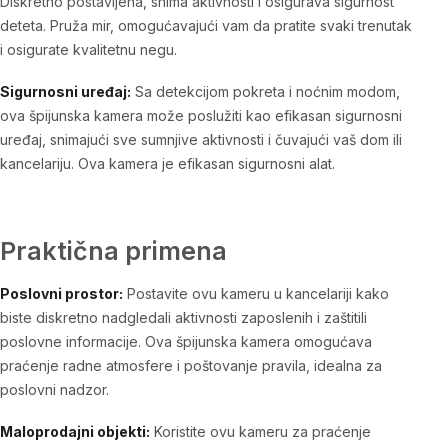
Diskretno postavljena, snima aktivnosti i osigurava sigurnost
deteta. Pruža mir, omogućavajući vam da pratite svaki trenutak
i osigurate kvalitetnu negu.
Sigurnosni uređaj:
Sa detekcijom pokreta i noćnim modom,
ova špijunska kamera može poslužiti kao efikasan sigurnosni
uređaj, snimajući sve sumnjive aktivnosti i čuvajući vaš dom ili
kancelariju. Ova kamera je efikasan sigurnosni alat.
Praktična primena
Poslovni prostor:
Postavite ovu kameru u kancelariji kako
biste diskretno nadgledali aktivnosti zaposlenih i zaštitili
poslovne informacije. Ova špijunska kamera omogućava
praćenje radne atmosfere i poštovanje pravila, idealna za
poslovni nadzor.
Maloprodajni objekti:
Koristite ovu kameru za praćenje