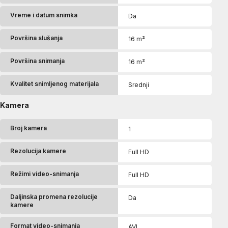
Vreme i datum snimka
Da
Površina slušanja
16 m²
Površina snimanja
16 m²
Kvalitet snimljenog materijala
Srednji
Kamera
Broj kamera
1
Rezolucija kamere
Full HD
Režimi video-snimanja
Full HD
Daljinska promena rezolucije
Da
kamere
Format video-snimanja
AVI