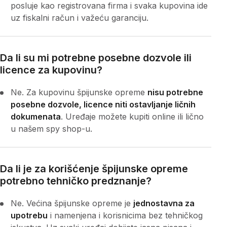
posluje kao registrovana firma i svaka kupovina ide
uz fiskalni račun i važeću garanciju.
Da li su mi potrebne posebne dozvole ili
licence za kupovinu?
Ne. Za kupovinu špijunske opreme
nisu potrebne
posebne dozvole, licence niti ostavljanje ličnih
dokumenata
. Uređaje možete kupiti online ili lično
u našem spy shop-u.
Da li je za korišćenje špijunske opreme
potrebno tehničko predznanje?
Ne. Većina špijunske opreme je
jednostavna za
upotrebu
i namenjena i korisnicima bez tehničkog