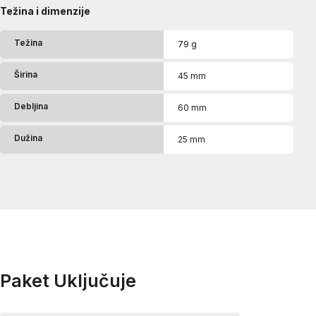
Težina i dimenzije
Težina
79 g
Širina
45 mm
Debljina
60 mm
Dužina
25 mm
Paket Uključuje