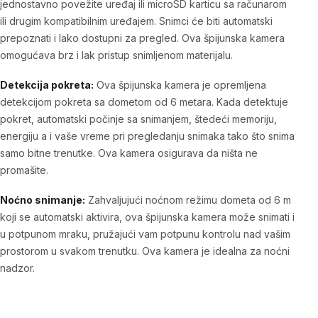
jednostavno povežite uređaj ili microSD karticu sa računarom
ili drugim kompatibilnim uređajem. Snimci će biti automatski
prepoznati i lako dostupni za pregled. Ova špijunska kamera
omogućava brz i lak pristup snimljenom materijalu.
Detekcija pokreta:
Ova špijunska kamera je opremljena
detekcijom pokreta sa dometom od 6 metara. Kada detektuje
pokret, automatski počinje sa snimanjem, štedeći memoriju,
energiju a i vaše vreme pri pregledanju snimaka tako što snima
samo bitne trenutke. Ova kamera osigurava da ništa ne
promašite.
Noćno snimanje:
Zahvaljujući noćnom režimu dometa od 6 m
koji se automatski aktivira, ova špijunska kamera može snimati i
u potpunom mraku, pružajući vam potpunu kontrolu nad vašim
prostorom u svakom trenutku. Ova kamera je idealna za noćni
nadzor.