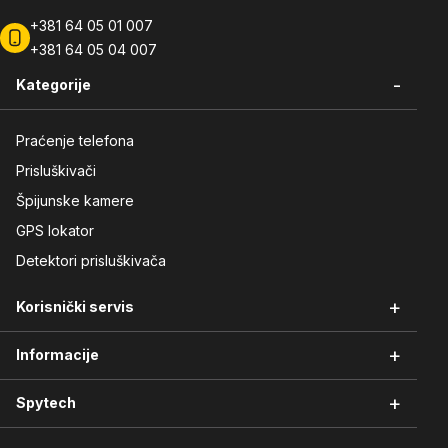
+381 64 05 01 007
+381 64 05 04 007
-
Kategorije
Praćenje telefona
Prisluškivači
Špijunske kamere
GPS lokator
Detektori prisluškivača
+
Korisnički servis
+
Informacije
Vraćanje robe
Reklamacije i servis
+
Spytech
Načini plaćanja
Garancija kvaliteta
Isporuka robe