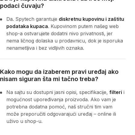
podaci čuvaju?
Da. Spytech garantuje
diskretnu kupovinu i zaštitu
podataka kupaca
. Kupovinom putem našeg web
shop-a ostvarujete dodatni nivo privatnosti, jer
nema ličnog dolaska u prodavnicu, dok je isporuka
nenametljiva i bez vidljivih oznaka.
Kako mogu da izaberem pravi uređaj ako
nisam siguran šta mi tačno treba?
Na sajtu su dostupni jasni opisi, specifikacije,
filteri
i
mogućnost upoređivanja proizvoda. Ako vam je
potrebna dodatna pomoć, naš stručni tim vam
može preporučiti odgovarajući uređaj – online ili
uživo u shop-u.