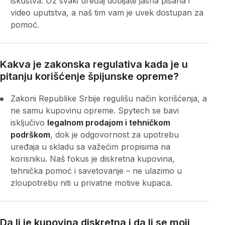
iskustva. Uz svaki uređaj dobijate jasna pisana i
video uputstva, a naš tim vam je uvek dostupan za
pomoć.
Kakva je zakonska regulativa kada je u
pitanju korišćenje špijunske opreme?
Zakoni Republike Srbije regulišu način korišćenja, a
ne samu kupovinu opreme. Spytech se bavi
isključivo
legalnom prodajom i tehničkom
podrškom
, dok je odgovornost za upotrebu
uređaja u skladu sa važećim propisima na
korisniku. Naš fokus je diskretna kupovina,
tehnička pomoć i savetovanje – ne ulazimo u
zloupotrebu niti u privatne motive kupaca.
Da li je kupovina diskretna i da li se moji