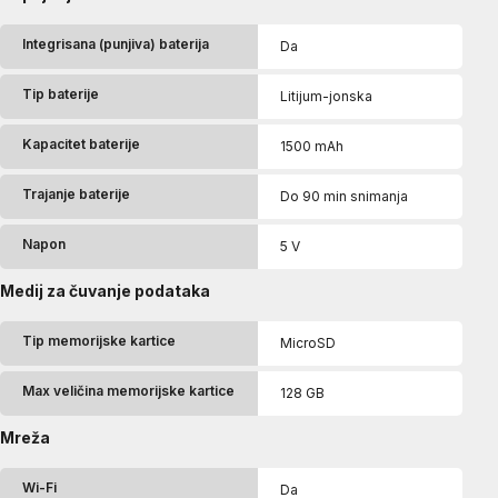
Integrisana (punjiva) baterija
Da
Tip baterije
Litijum-jonska
Kapacitet baterije
1500 mAh
Trajanje baterije
Do 90 min snimanja
Napon
5 V
Medij za čuvanje podataka
Tip memorijske kartice
MicroSD
Max veličina memorijske kartice
128 GB
Mreža
Wi-Fi
Da