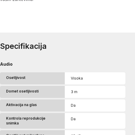
Specifikacija
Audio
Osetljivost
Visoka
Domet osetljivosti
3 m
Aktivacija na glas
Da
Kontrola reprodukcije
Da
snimka