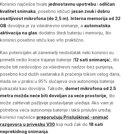
Korisnici najčešće hvale
jednostavnu upotrebu
i
odličan
kvalitet snimaka
, posebno ističući
jasan zvuk i dobru
osetljivost mikrofona (do 2,5 m).
Interna memorija od
32
GB
dovoljna je za višednevno snimanje, a
automatska
aktivacija na glas
dodatno štedi bateriju i memoriju, što
korisnici posebno ističu kao vrlo praktično.
Kao potencijalni ali zanemarlji nedostatak neki korisnici su
primetili nešto kraće trajanje baterije (
12 sati snimanja
), što
može biti nedovoljno za višednevni nadzor bez punjenja,
posebno kod dužih sastanaka ili praćenja tokom celog dana,
mada se u praksi u 95% slučajeva ova autonomija baterija
pokazala kao dovoljna. Takođe,
domet mikrofona od 2.5
metra možda neće biti dovoljan za veće prostorije,
što
može zahtevati pažljivije postavljanje uređaja. Ako vam je
potrebna veća autonomija baterije i lakši prislušni uređaj
korisnici najčešće
preporučuju
Prisluškivač -snimač
razgovora
u privesku
V30
koji nudi čak do
18 sati
neprekidnog snimanja
.