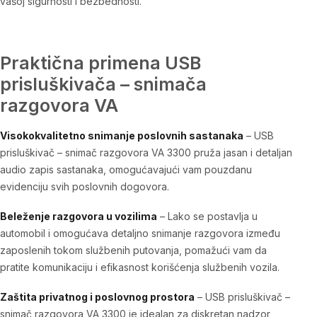
vašoj sigurnosti i bezbednosti.
Praktična primena USB
prisluškivača – snimača
razgovora VA
Visokokvalitetno snimanje poslovnih sastanaka
–
USB
prisluškivač – snimač razgovora VA 3300
pruža jasan i detaljan
audio zapis sastanaka, omogućavajući vam pouzdanu
evidenciju svih poslovnih dogovora.
Beleženje razgovora u vozilima
– Lako se postavlja u
automobil i omogućava detaljno snimanje razgovora između
zaposlenih tokom službenih putovanja, pomažući vam da
pratite komunikaciju i efikasnost korišćenja službenih vozila.
Zaštita privatnog i poslovnog prostora
–
USB prisluškivač –
snimač razgovora VA 3300
je idealan za diskretan nadzor