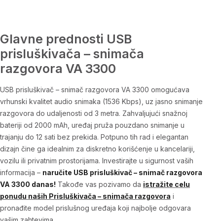
Glavne prednosti USB
prisluškivača – snimača
razgovora VA 3300
USB prisluškivač – snimač razgovora VA 3300
omogućava
vrhunski kvalitet audio snimaka (1536 Kbps), uz jasno snimanje
razgovora do udaljenosti od 3 metra. Zahvaljujući snažnoj
bateriji od 2000 mAh, uređaj pruža pouzdano snimanje u
trajanju do 12 sati bez prekida. Potpuno tih rad i elegantan
dizajn čine ga idealnim za diskretno korišćenje u kancelariji,
vozilu ili privatnim prostorijama. Investirajte u sigurnost vaših
informacija –
naručite
USB prisluškivač – snimač razgovora
VA 3300
danas!
Takođe vas pozivamo da
istražite celu
ponudu naših
Prisluškivača – snimača razgovora
i
pronađite model prislušnog uređaja
koji najbolje odgovara
vašim zahtevima.