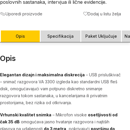
poslovnih sastanaka, intervjua ili lične evidencije.
Uporedi proizvode
Dodaj u listu želja
Opis
Specifikacija
Paket Uključuje
Na
Opis
Elegantan dizajn i maksimalna diskrecija
–
USB prisluškivač
– snimač razgovora VA 3300
izgleda kao standardni USB fleš
disk, omogućavajući vam potpuno diskretno snimanje
razgovora tokom sastanaka, u kancelarijama ili privatnim
prostorijama, bez rizika od otkrivanja.
Vrhunski kvalitet snimka
– Mikrofon visoke
osetljivosti od
čak 35 dB
omogućava jasno hvatanje razgovora i najtiših
glasova na udaljenosti
do 3 metra,
pokrivajući
površinu do