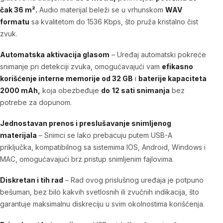
čak 36 m².
Audio materijal beleži se u vrhunskom
WAV
formatu
sa kvalitetom do 1536 Kbps, što pruža kristalno čist
zvuk.
Automatska aktivacija glasom
– Uređaj automatski pokreće
snimanje pri detekciji zvuka, omogućavajući vam
efikasno
korišćenje interne memorije od 32 GB
i
baterije kapaciteta
2000 mAh,
koja obezbeđuje
do
12 sati snimanja
bez
potrebe za dopunom.
Jednostavan prenos i preslušavanje snimljenog
materijala
– Snimci se lako prebacuju putem USB-A
priključka, kompatibilnog sa sistemima IOS, Android, Windows i
MAC, omogućavajući brz pristup snimljenim fajlovima.
Diskretan i tih rad
– Rad ovog prislušnog uređaja je potpuno
bešuman, bez bilo kakvih svetlosnih ili zvučnih indikacija, što
garantuje maksimalnu diskreciju u svim okolnostima korišćenja.