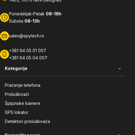
Ponedeljak-Petak
08-18h
Subota
08-13h
sales@spytech.rs
+381 64 05 01 007
+381 64 05 04 007
-
Kategorije
Praćenje telefona
Prisluškivači
Špijunske kamere
GPS lokator
Detektori prisluškivača