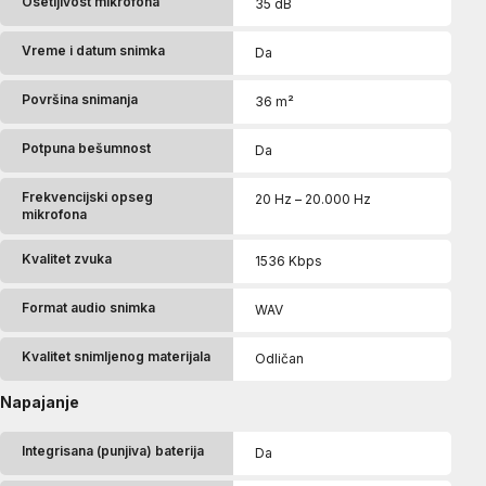
Osetljivost mikrofona
35 dB
Vreme i datum snimka
Da
Površina snimanja
36 m²
Potpuna bešumnost
Da
Frekvencijski opseg
20 Hz – 20.000 Hz
mikrofona
Kvalitet zvuka
1536 Kbps
Format audio snimka
WAV
Kvalitet snimljenog materijala
Odličan
Napajanje
Integrisana (punjiva) baterija
Da