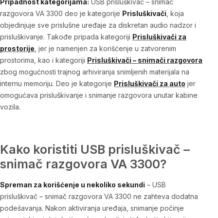
Pripadnost kategorijama:
USB prisluškivač – snimač
razgovora VA 3300
deo je kategorije
Prisluškivači
, koja
objedinjuje sve prislušne uređaje za diskretan audio nadzor i
prisluškivanje. Takođe pripada kategoriji
Prisluškivači za
prostorije
, jer je namenjen za korišćenje u zatvorenim
prostorima, kao i kategoriji
Prisluškivači – snimači razgovora
zbog mogućnosti trajnog arhiviranja snimljenih materijala na
internu memoriju. Deo je kategorije
Prisluškivači za auto
jer
omogućava prisluškivanje i snimanje razgovora unutar kabine
vozila.
Kako koristiti USB prisluškivač –
snimač razgovora VA 3300?
Spreman za korišćenje u nekoliko sekundi
–
USB
prisluškivač – snimač razgovora VA 3300
ne zahteva dodatna
podešavanja. Nakon aktiviranja uređaja, snimanje počinje