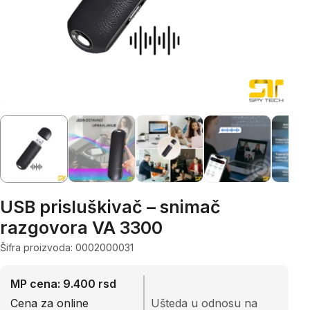
USB prisluškivač – snimač
razgovora VA 3300
Šifra proizvoda: 0002000031
MP cena: 9.400 rsd
Cena za online
Ušteda u odnosu na