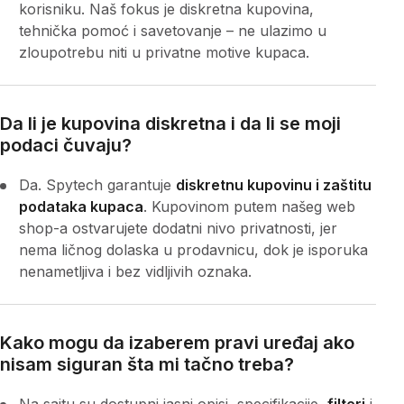
korisniku. Naš fokus je diskretna kupovina,
tehnička pomoć i savetovanje – ne ulazimo u
zloupotrebu niti u privatne motive kupaca.
Da li je kupovina diskretna i da li se moji
podaci čuvaju?
Da. Spytech garantuje
diskretnu kupovinu i zaštitu
podataka kupaca
. Kupovinom putem našeg web
shop-a ostvarujete dodatni nivo privatnosti, jer
nema ličnog dolaska u prodavnicu, dok je isporuka
nenametljiva i bez vidljivih oznaka.
Kako mogu da izaberem pravi uređaj ako
nisam siguran šta mi tačno treba?
Na sajtu su dostupni jasni opisi, specifikacije,
filteri
i