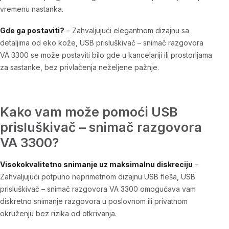
vremenu nastanka.
Gde ga postaviti?
– Zahvaljujući elegantnom dizajnu sa
detaljima od eko kože,
USB prisluškivač – snimač razgovora
VA 3300
se može postaviti bilo gde u kancelariji ili prostorijama
za sastanke, bez privlačenja neželjene pažnje.
Kako vam može pomoći USB
prisluškivač – snimač razgovora
VA 3300?
Visokokvalitetno snimanje uz maksimalnu diskreciju
–
Zahvaljujući potpuno neprimetnom dizajnu USB fleša,
USB
prisluškivač – snimač razgovora VA 3300
omogućava vam
diskretno snimanje razgovora u poslovnom ili privatnom
okruženju bez rizika od otkrivanja.