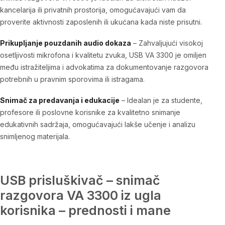
kancelarija ili privatnih prostorija, omogućavajući vam da
proverite aktivnosti zaposlenih ili ukućana kada niste prisutni.
Prikupljanje pouzdanih audio dokaza
– Zahvaljujući visokoj
osetljivosti mikrofona i kvalitetu zvuka,
USB VA 3300
je omiljen
među istražiteljima i advokatima za dokumentovanje razgovora
potrebnih u pravnim sporovima ili istragama.
Snimač za predavanja i edukacije
– Idealan je za studente,
profesore ili poslovne korisnike za kvalitetno snimanje
edukativnih sadržaja, omogućavajući lakše učenje i analizu
snimljenog materijala.
USB prisluškivač – snimač
razgovora VA 3300 iz ugla
korisnika – prednosti i mane