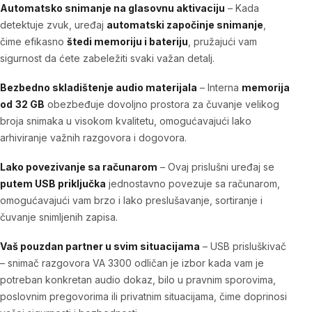
Automatsko snimanje na glasovnu aktivaciju
– Kada
detektuje zvuk, uređaj
automatski započinje snimanje
,
čime efikasno
štedi memoriju i bateriju
, pružajući vam
sigurnost da ćete zabeležiti svaki važan detalj.
Bezbedno skladištenje audio materijala
– Interna
memorija
od
32 GB
obezbeđuje dovoljno prostora za čuvanje velikog
broja snimaka u visokom kvalitetu, omogućavajući lako
arhiviranje važnih razgovora i dogovora.
Lako povezivanje sa računarom
–
Ovaj prislušni uređaj
se
putem USB priključka
jednostavno povezuje sa računarom,
omogućavajući vam brzo i lako preslušavanje, sortiranje i
čuvanje snimljenih zapisa.
Vaš pouzdan partner u svim situacijama
–
USB prisluškivač
– snimač razgovora VA 3300
odličan je izbor kada vam je
potreban konkretan audio dokaz, bilo u pravnim sporovima,
poslovnim pregovorima ili privatnim situacijama, čime doprinosi