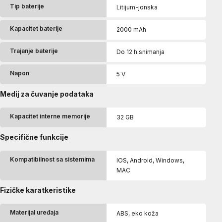
Tip baterije
Litijum-jonska
Kapacitet baterije
2000 mAh
Trajanje baterije
Do 12 h snimanja
Napon
5 V
Medij za čuvanje podataka
Kapacitet interne memorije
32 GB
Specifične funkcije
Kompatibilnost sa sistemima
IOS, Android, Windows,
MAC
Fizičke karatkeristike
Materijal uređaja
ABS, eko koža