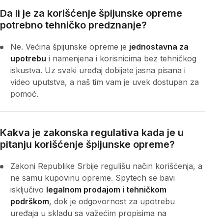
Da li je za korišćenje špijunske opreme
potrebno tehničko predznanje?
Ne. Većina špijunske opreme je
jednostavna za
upotrebu
i namenjena i korisnicima bez tehničkog
iskustva. Uz svaki uređaj dobijate jasna pisana i
video uputstva, a naš tim vam je uvek dostupan za
pomoć.
Kakva je zakonska regulativa kada je u
pitanju korišćenje špijunske opreme?
Zakoni Republike Srbije regulišu način korišćenja, a
ne samu kupovinu opreme. Spytech se bavi
isključivo
legalnom prodajom i tehničkom
podrškom
, dok je odgovornost za upotrebu
uređaja u skladu sa važećim propisima na