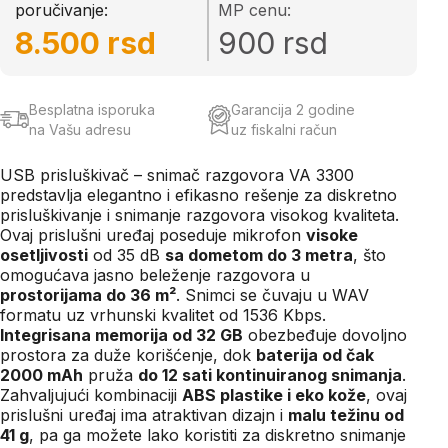
poručivanje:
MP cenu:
8.500 rsd
900 rsd
Besplatna isporuka
Garancija 2 godine
na Vašu adresu
uz fiskalni račun
USB
prisluškivač
–
snimač
razgovora
VA 3300
predstavlja elegantno i efikasno rešenje za diskretno
prisluškivanje
i
snimanje
razgovora visokog kvaliteta.
Ovaj prislušni uređaj poseduje mikrofon
visoke
osetljivosti
od
35 dB
sa dometom do
3 metra
, što
omogućava jasno beleženje razgovora u
prostorijama do
36 m²
. Snimci se čuvaju u WAV
formatu uz vrhunski kvalitet od
1536
Kbps.
Integrisana memorija od
32 GB
obezbeđuje dovoljno
prostora za duže korišćenje, dok
baterija od čak
2000 mAh
pruža
do 12 sati kontinuiranog snimanja
.
Zahvaljujući kombinaciji
ABS plastike i eko kože
,
ovaj
prislušni
uređaj ima atraktivan dizajn i
malu težinu od
41 g
,
pa ga možete lako koristiti za diskretno snimanje