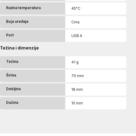
Radna temperatura
45°C
Boja uređaja
Crna
Port
USB A
Težina i dimenzije
Težina
41 g
Širina
70 mm
Debljina
18 mm
Dužina
10 mm