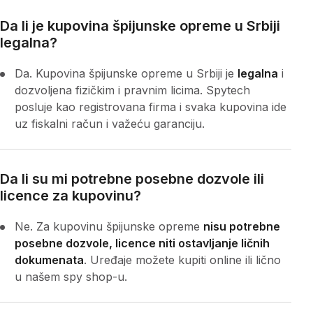
Da li je kupovina špijunske opreme u Srbiji
legalna?
Da. Kupovina špijunske opreme u Srbiji je
legalna
i
dozvoljena fizičkim i pravnim licima. Spytech
posluje kao registrovana firma i svaka kupovina ide
uz fiskalni račun i važeću garanciju.
Da li su mi potrebne posebne dozvole ili
licence za kupovinu?
Ne. Za kupovinu špijunske opreme
nisu potrebne
posebne dozvole, licence niti ostavljanje ličnih
dokumenata
. Uređaje možete kupiti online ili lično
u našem spy shop-u.