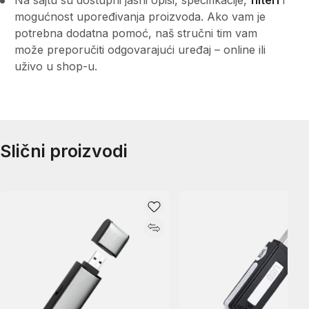
mogućnost upoređivanja proizvoda. Ako vam je
potrebna dodatna pomoć, naš stručni tim vam
može preporučiti odgovarajući uređaj – online ili
uživo u shop-u.
Slični proizvodi