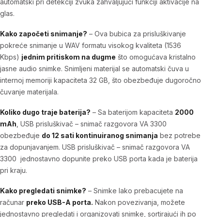
automatski pri detekciji zvuka zahvaljujući funkciji aktivacije na
glas.
Kako započeti snimanje?
–
Ova bubica za prisluškivanje
pokreće snimanje u WAV formatu visokog kvaliteta (1536
Kbps)
jednim pritiskom na dugme
što omogućava kristalno
jasne audio snimke. Snimljeni materijal se automatski čuva u
internoj memoriji kapaciteta 32 GB, što obezbeđuje dugoročno
čuvanje materijala.
Koliko dugo traje baterija?
– Sa baterijom kapaciteta
2000
mAh
,
USB prisluškivač – snimač razgovora VA 3300
obezbeđuje
do 12 sati kontinuiranog snimanja
bez potrebe
za dopunjavanjem.
USB prisluškivač – snimač razgovora VA
3300
jednostavno dopunite preko USB porta kada je baterija
pri kraju.
Kako pregledati snimke?
– Snimke lako prebacujete na
računar
preko USB-A porta.
Nakon povezivanja, možete
jednostavno pregledati i organizovati snimke, sortirajući ih po