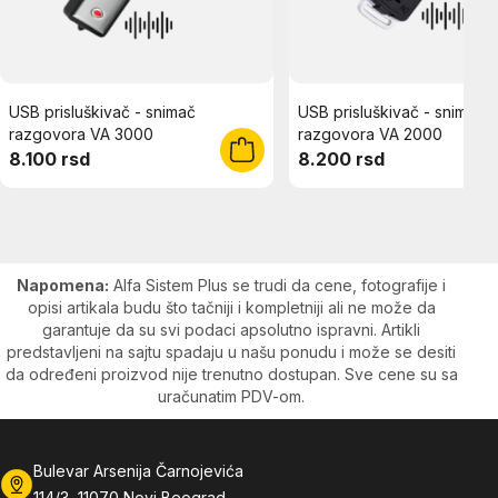
USB prisluškivač - snimač
USB prisluškivač - snimač
razgovora VA 3000
razgovora VA 2000
8.100 rsd
8.200 rsd
Napomena:
Alfa Sistem Plus se trudi da cene, fotografije i
opisi artikala budu što tačniji i kompletniji ali ne može da
garantuje da su svi podaci apsolutno ispravni. Artikli
predstavljeni na sajtu spadaju u našu ponudu i može se desiti
da određeni proizvod nije trenutno dostupan. Sve cene su sa
uračunatim PDV-om.
Bulevar Arsenija Čarnojevića
114/3, 11070 Novi Beograd