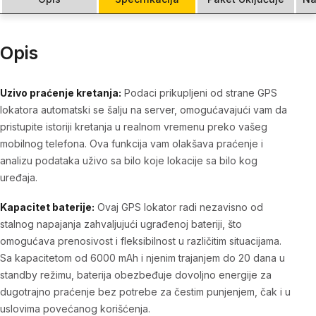
Opis
Uzivo praćenje kretanja:
Podaci prikupljeni od strane GPS
lokatora automatski se šalju na server, omogućavajući vam da
pristupite istoriji kretanja u realnom vremenu preko vašeg
mobilnog telefona. Ova funkcija vam olakšava praćenje i
analizu podataka uživo sa bilo koje lokacije sa bilo kog
uređaja.
Kapacitet baterije:
Ovaj GPS lokator radi nezavisno od
stalnog napajanja zahvaljujući ugrađenoj bateriji, što
omogućava prenosivost i fleksibilnost u različitim situacijama.
Sa kapacitetom od 6000 mAh i njenim trajanjem do 20 dana u
standby režimu, baterija obezbeđuje dovoljno energije za
dugotrajno praćenje bez potrebe za čestim punjenjem, čak i u
uslovima povećanog korišćenja.