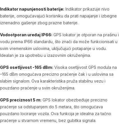
Indikator napunjenosti baterije:
Indikator prikazuje nivo
baterije, omogućavajući korisniku da prati napajanje i izbegne
iznenadno gašenje zbog prazne baterije.
Vodootporan uređaj IP66:
GPS lokator je otporan na prašinu i
vodu prema IP66 standardu, što znači da može funkcionisati u
svim vremenskim uslovima, uključujući potapanje u vodu.
Idealan je za upotrebu u izazovnim okruženjima.
GPS osetljivost -165 dBm:
Visoka osetljivost GPS modula na
–165 dBm omogućava precizno praćenje čak i u uslovima sa
slabim signalom. Ova karakteristika pruža stabilnu vezu i
pouzdano praćenje u svim okruženjima.
GPS preciznost 5 m:
GPS lokator obezbeđuje precizno
praćenje sa odstupanjem do 5 metara, što omogućava
pouzdano lociranje vozila. Ova funkcija je idealna za tačno
praćenje u stvarnom vremenu, bez gubitka signala.