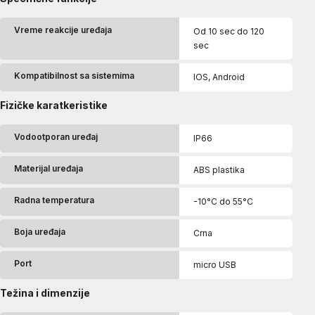
Vreme reakcije uređaja
Od 10 sec do 120
sec
Kompatibilnost sa sistemima
IOS, Android
Fizičke karatkeristike
Vodootporan uređaj
IP66
Materijal uređaja
ABS plastika
Radna temperatura
-10°C do 55°C
Boja uređaja
Crna
Port
micro USB
Težina i dimenzije