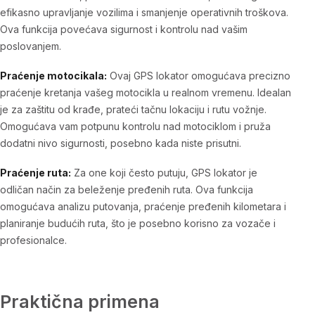
efikasno upravljanje vozilima i smanjenje operativnih troškova.
Ova funkcija povećava sigurnost i kontrolu nad vašim
poslovanjem.
Praćenje motocikala:
Ovaj GPS lokator omogućava precizno
praćenje kretanja vašeg motocikla u realnom vremenu. Idealan
je za zaštitu od krađe, prateći tačnu lokaciju i rutu vožnje.
Omogućava vam potpunu kontrolu nad motociklom i pruža
dodatni nivo sigurnosti, posebno kada niste prisutni.
Praćenje ruta:
Za one koji često putuju, GPS lokator je
odličan način za beleženje pređenih ruta. Ova funkcija
omogućava analizu putovanja, praćenje pređenih kilometara i
planiranje budućih ruta, što je posebno korisno za vozače i
profesionalce.
Praktična primena