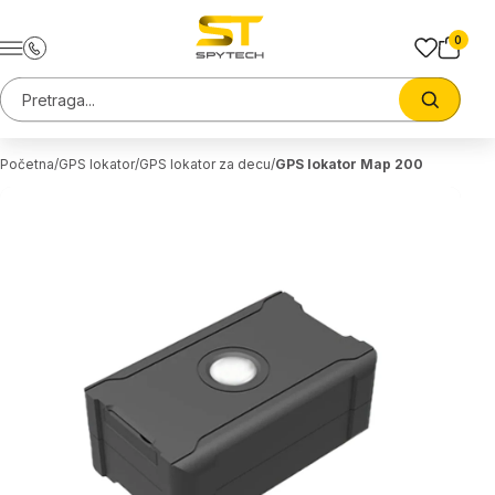
Preskoci na sadrzaj
0
Pretraga sajta
Trazi
Početna
GPS lokator
GPS lokator za decu
GPS lokator Map 200