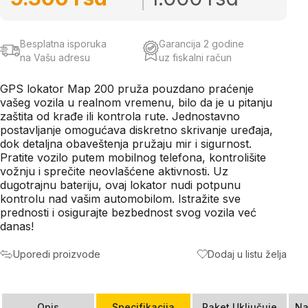
Besplatna isporuka
Garancija 2 godine
na Vašu adresu
uz fiskalni račun
GPS lokator Map 200 pruža pouzdano praćenje
vašeg vozila u realnom vremenu, bilo da je u pitanju
zaštita od krađe ili kontrola rute. Jednostavno
postavljanje omogućava diskretno skrivanje uređaja,
dok detaljna obaveštenja pružaju mir i sigurnost.
Pratite vozilo putem mobilnog telefona, kontrolišite
vožnju i sprečite neovlašćene aktivnosti. Uz
dugotrajnu bateriju, ovaj lokator nudi potpunu
kontrolu nad vašim automobilom. Istražite sve
prednosti i osigurajte bezbednost svog vozila već
danas!
Uporedi proizvode
Dodaj u listu želja
Opis
Specifikacija
Paket Uključuje
Na