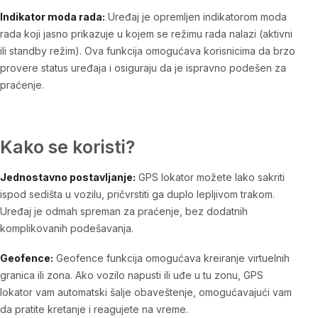
Indikator moda rada:
Uređaj je opremljen indikatorom moda
rada koji jasno prikazuje u kojem se režimu rada nalazi (aktivni
ili standby režim). Ova funkcija omogućava korisnicima da brzo
provere status uređaja i osiguraju da je ispravno podešen za
praćenje.
Kako se koristi?
Jednostavno postavljanje:
GPS lokator možete lako sakriti
ispod sedišta u vozilu, pričvrstiti ga duplo lepljivom trakom.
Uređaj je odmah spreman za praćenje, bez dodatnih
komplikovanih podešavanja.
Geofence:
Geofence funkcija omogućava kreiranje virtuelnih
granica ili zona. Ako vozilo napusti ili uđe u tu zonu, GPS
lokator vam automatski šalje obaveštenje, omogućavajući vam
da pratite kretanje i reagujete na vreme.