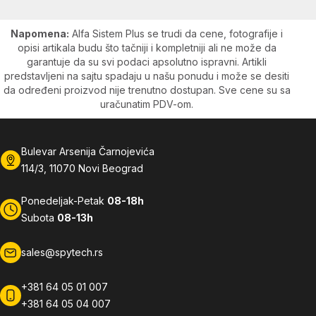
Napomena:
Alfa Sistem Plus se trudi da cene, fotografije i
opisi artikala budu što tačniji i kompletniji ali ne može da
garantuje da su svi podaci apsolutno ispravni. Artikli
predstavljeni na sajtu spadaju u našu ponudu i može se desiti
da određeni proizvod nije trenutno dostupan. Sve cene su sa
uračunatim PDV-om.
Bulevar Arsenija Čarnojevića
114/3, 11070 Novi Beograd
Ponedeljak-Petak
08-18h
Subota
08-13h
sales@spytech.rs
+381 64 05 01 007
+381 64 05 04 007