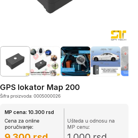
GPS lokator Map 200
Šifra proizvoda: 0005000026
MP cena: 10.300 rsd
Cena za online
Ušteda u odnosu na
poručivanje:
MP cenu:
9.300 rsd
1.000 rsd