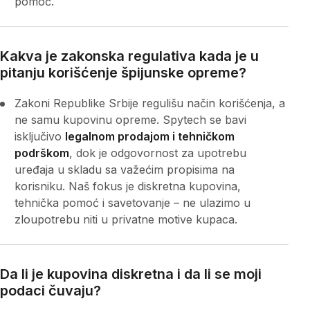
pomoć.
Kakva je zakonska regulativa kada je u
pitanju korišćenje špijunske opreme?
Zakoni Republike Srbije regulišu način korišćenja, a
ne samu kupovinu opreme. Spytech se bavi
isključivo
legalnom prodajom i tehničkom
podrškom
, dok je odgovornost za upotrebu
uređaja u skladu sa važećim propisima na
korisniku. Naš fokus je diskretna kupovina,
tehnička pomoć i savetovanje – ne ulazimo u
zloupotrebu niti u privatne motive kupaca.
Da li je kupovina diskretna i da li se moji
podaci čuvaju?