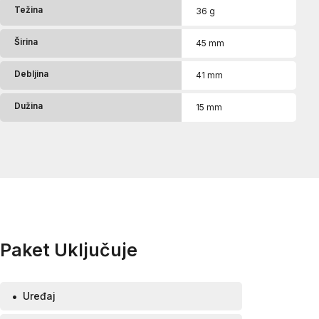
Težina
36 g
Širina
45 mm
Debljina
41 mm
Dužina
15 mm
Paket Uključuje
Uređaj