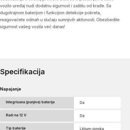
vozilo uređaj nudi dodatnu sigurnost i zaštitu od krađe. Sa
dugotrajnom baterijom i funkcijom detekcije pokreta,
reagovaćete odmah u slučaju sumnjivih aktivnosti. Obezbedite
sigurnost vašeg vozila već danas!
Specifikacija
Napajanje
Integrisana (punjiva) baterija
Da
Radi na 12 V
Da
Tip baterije
Litijum-jonska