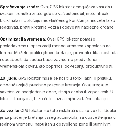
Sprečavanje krađe:
Ovaj GPS lokator omogućava vam da u
svakom trenutku znate gde se vaš automobil, motor ili čak
bicikl nalazi. U slučaju neovlašćenog korišćenja, možete brzo
reagovati, pratiti kretanje vozila i obavestiti nadležne organe.
Optimizacija vremena:
Ovaj GPS lokator pomaže
poslodavcima u optimizaciji radnog vremena zaposlenih na
terenu. Možete pratiti njihovo kretanje, proveriti efikasnost ruta
i obezbediti da zadaci budu završeni u predviđenom
vremenskom okviru, što doprinosi povećanju produktivnosti.
Za ljude:
GPS lokator može se nositi u torbi, jakni ili prsluku,
omogućavajući precizno praćenje kretanja. Ovaj uređaj je
savršen za nadgledanje dece, starijih osoba ili zaposlenih. U
hitnim situacijama, brzo ćete saznati njihovu tačnu lokaciju.
Za vozila:
GPS lokator možete instalirati u samo vozilo. Idealan
je za praćenje kretanja vašeg automobila, sa obaveštenjima u
realnom vremenu, napuštanju dozvoljene zone ili sumnjivim