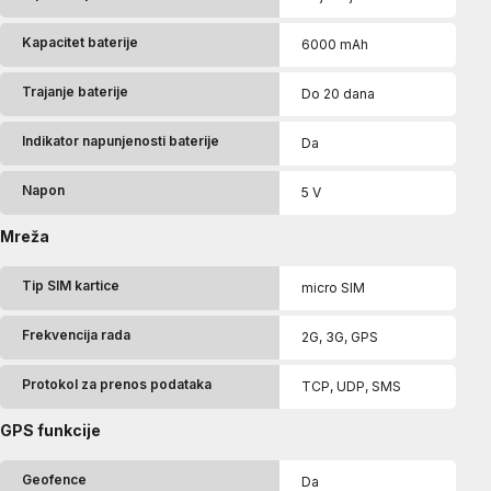
Kapacitet baterije
6000 mAh
Trajanje baterije
Do 20 dana
Indikator napunjenosti baterije
Da
Napon
5 V
Mreža
Tip SIM kartice
micro SIM
Frekvencija rada
2G, 3G, GPS
Protokol za prenos podataka
TCP, UDP, SMS
GPS funkcije
Geofence
Da