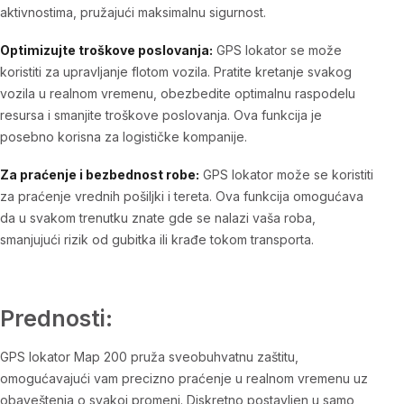
aktivnostima, pružajući maksimalnu sigurnost.
Optimizujte troškove poslovanja:
GPS lokator se može
koristiti za upravljanje flotom vozila. Pratite kretanje svakog
vozila u realnom vremenu, obezbedite optimalnu raspodelu
resursa i smanjite troškove poslovanja. Ova funkcija je
posebno korisna za logističke kompanije.
Za praćenje i bezbednost robe:
GPS lokator može se koristiti
za praćenje vrednih pošiljki i tereta. Ova funkcija omogućava
da u svakom trenutku znate gde se nalazi vaša roba,
smanjujući rizik od gubitka ili krađe tokom transporta.
Prednosti:
GPS lokator Map 200 pruža sveobuhvatnu zaštitu,
omogućavajući vam precizno praćenje u realnom vremenu uz
obaveštenja o svakoj promeni. Diskretno postavljen u samo