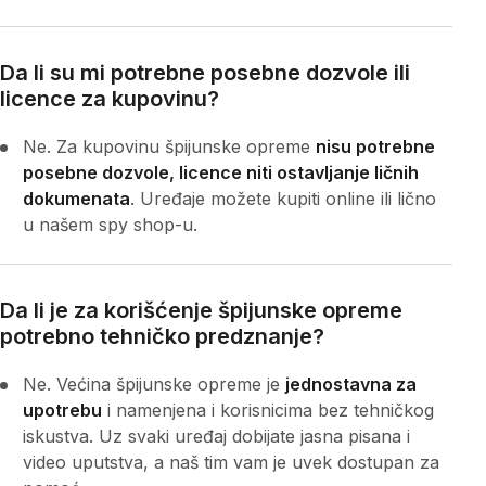
Da li su mi potrebne posebne dozvole ili
licence za kupovinu?
Ne. Za kupovinu špijunske opreme
nisu potrebne
posebne dozvole, licence niti ostavljanje ličnih
dokumenata
. Uređaje možete kupiti online ili lično
u našem spy shop-u.
Da li je za korišćenje špijunske opreme
potrebno tehničko predznanje?
Ne. Većina špijunske opreme je
jednostavna za
upotrebu
i namenjena i korisnicima bez tehničkog
iskustva. Uz svaki uređaj dobijate jasna pisana i
video uputstva, a naš tim vam je uvek dostupan za