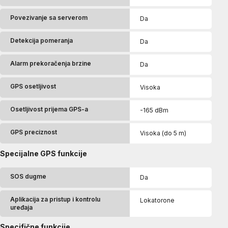
Povezivanje sa serverom
Da
Detekcija pomeranja
Da
Alarm prekoračenja brzine
Da
GPS osetljivost
Visoka
Osetljivost prijema GPS-a
-165 dBm
GPS preciznost
Visoka (do 5 m)
Specijalne GPS funkcije
SOS dugme
Da
Aplikacija za pristup i kontrolu
Lokatorone
uređaja
Specifične funkcije