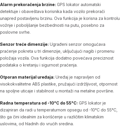
Alarm prekoračenja brzine:
GPS lokator automatski
detektuje i obaveštava korisnika kada vozilo prekorači
unapred postavljenu brzinu. Ova funkcija je korisna za kontrolu
vožnje i poboljšanje bezbednosti na putu, posebno za
poslovne svrhe.
Senzor treće dimenzije:
Ugrađeni senzor omogućava
praćenje pokreta u tri dimenzije, uključujući nagib i promenu
položaja vozila. Ova funkcija dodatno povećava preciznost
podataka o kretanju i sigurnost praćenja.
Otporan materijal uređaja:
Uređaj je napravljen od
visokokvalitetne ABS plastike, pružajući izdržljivost, otpornost
na spoljne uticaje i stabilnost u montaži na metalne površine.
Radna temperatura od -10°C do 55°C:
GPS lokator je
dizajniran da radi u temperaturnom opsegu od -10°C do 55°C,
što ga čini idealnim za korišćenje u različitim klimatskim
uslovima, od hladnih do vrućih sredina.