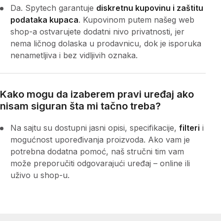
Da. Spytech garantuje
diskretnu kupovinu i zaštitu
podataka kupaca
. Kupovinom putem našeg web
shop-a ostvarujete dodatni nivo privatnosti, jer
nema ličnog dolaska u prodavnicu, dok je isporuka
nenametljiva i bez vidljivih oznaka.
Kako mogu da izaberem pravi uređaj ako
nisam siguran šta mi tačno treba?
Na sajtu su dostupni jasni opisi, specifikacije,
filteri
i
mogućnost upoređivanja proizvoda. Ako vam je
potrebna dodatna pomoć, naš stručni tim vam
može preporučiti odgovarajući uređaj – online ili
uživo u shop-u.