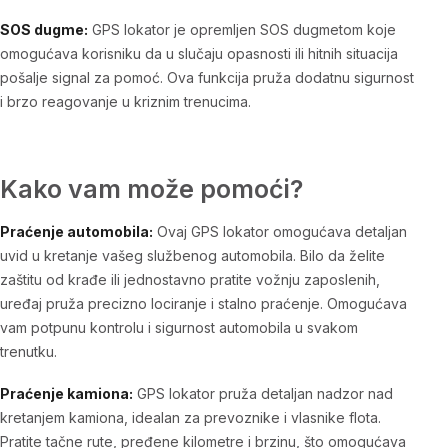
SOS dugme:
GPS lokator je opremljen SOS dugmetom koje
omogućava korisniku da u slučaju opasnosti ili hitnih situacija
pošalje signal za pomoć. Ova funkcija pruža dodatnu sigurnost
i brzo reagovanje u kriznim trenucima.
Kako vam može pomoći?
Praćenje automobila:
Ovaj GPS lokator omogućava detaljan
uvid u kretanje vašeg službenog automobila. Bilo da želite
zaštitu od krađe ili jednostavno pratite vožnju zaposlenih,
uređaj pruža precizno lociranje i stalno praćenje. Omogućava
vam potpunu kontrolu i sigurnost automobila u svakom
trenutku.
Praćenje kamiona:
GPS lokator pruža detaljan nadzor nad
kretanjem kamiona, idealan za prevoznike i vlasnike flota.
Pratite tačne rute, pređene kilometre i brzinu, što omogućava