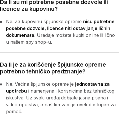
Da li su mi potrebne posebne dozvole ili
licence za kupovinu?
Ne. Za kupovinu špijunske opreme
nisu potrebne
posebne dozvole, licence niti ostavljanje ličnih
dokumenata
. Uređaje možete kupiti online ili lično
u našem spy shop-u.
Da li je za korišćenje špijunske opreme
potrebno tehničko predznanje?
Ne. Većina špijunske opreme je
jednostavna za
upotrebu
i namenjena i korisnicima bez tehničkog
iskustva. Uz svaki uređaj dobijate jasna pisana i
video uputstva, a naš tim vam je uvek dostupan za
pomoć.