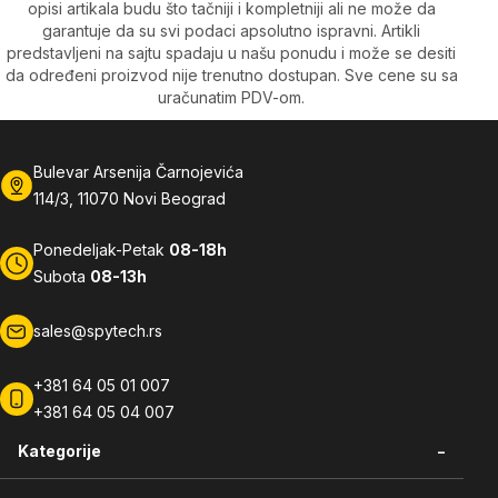
opisi artikala budu što tačniji i kompletniji ali ne može da
garantuje da su svi podaci apsolutno ispravni. Artikli
predstavljeni na sajtu spadaju u našu ponudu i može se desiti
da određeni proizvod nije trenutno dostupan. Sve cene su sa
uračunatim PDV-om.
Bulevar Arsenija Čarnojevića
114/3, 11070 Novi Beograd
Ponedeljak-Petak
08-18h
Subota
08-13h
sales@spytech.rs
+381 64 05 01 007
+381 64 05 04 007
-
Kategorije