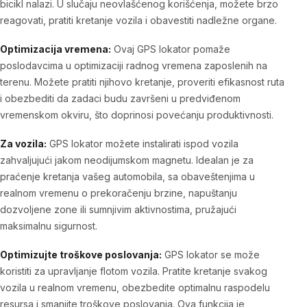
bicikl nalazi. U slučaju neovlašćenog korišćenja, možete brzo
reagovati, pratiti kretanje vozila i obavestiti nadležne organe.
Optimizacija vremena:
Ovaj GPS lokator pomaže
poslodavcima u optimizaciji radnog vremena zaposlenih na
terenu. Možete pratiti njihovo kretanje, proveriti efikasnost ruta
i obezbediti da zadaci budu završeni u predviđenom
vremenskom okviru, što doprinosi povećanju produktivnosti.
Za vozila:
GPS lokator možete instalirati ispod vozila
zahvaljujući jakom neodijumskom magnetu. Idealan je za
praćenje kretanja vašeg automobila, sa obaveštenjima u
realnom vremenu o prekoračenju brzine, napuštanju
dozvoljene zone ili sumnjivim aktivnostima, pružajući
maksimalnu sigurnost.
Optimizujte troškove poslovanja:
GPS lokator se može
koristiti za upravljanje flotom vozila. Pratite kretanje svakog
vozila u realnom vremenu, obezbedite optimalnu raspodelu
resursa i smanjite troškove poslovanja. Ova funkcija je