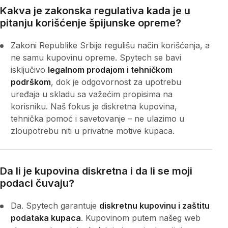
Kakva je zakonska regulativa kada je u
pitanju korišćenje špijunske opreme?
Zakoni Republike Srbije regulišu način korišćenja, a
ne samu kupovinu opreme. Spytech se bavi
isključivo
legalnom prodajom i tehničkom
podrškom
, dok je odgovornost za upotrebu
uređaja u skladu sa važećim propisima na
korisniku. Naš fokus je diskretna kupovina,
tehnička pomoć i savetovanje – ne ulazimo u
zloupotrebu niti u privatne motive kupaca.
Da li je kupovina diskretna i da li se moji
podaci čuvaju?
Da. Spytech garantuje
diskretnu kupovinu i zaštitu
podataka kupaca
. Kupovinom putem našeg web