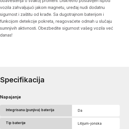
obaveštenja o svakoj promeni. Diskretno postavljen ispod
vozila zahvaljujući jakom magnetu, uređaj nudi dodatnu
sigurnost i zaštitu od krađe. Sa dugotrajnom baterijom i
funkcijom detekcije pokreta, reagovaćete odmah u slučaju
sumnjivih aktivnosti. Obezbedite sigurnost vašeg vozila već
danas!
Specifikacija
Napajanje
Integrisana (punjiva) baterija
Da
Tip baterije
Litijum-jonska