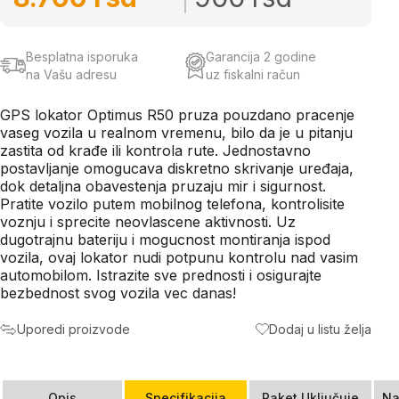
Besplatna isporuka
Garancija 2 godine
na Vašu adresu
uz fiskalni račun
GPS lokator Optimus R50 pruza pouzdano pracenje
vaseg vozila u realnom vremenu, bilo da je u pitanju
zastita od krađe ili kontrola rute. Jednostavno
postavljanje omogucava diskretno skrivanje uređaja,
dok detaljna obavestenja pruzaju mir i sigurnost.
Pratite vozilo putem mobilnog telefona, kontrolisite
voznju i sprecite neovlascene aktivnosti. Uz
dugotrajnu bateriju i mogucnost montiranja ispod
vozila, ovaj lokator nudi potpunu kontrolu nad vasim
automobilom. Istrazite sve prednosti i osigurajte
bezbednost svog vozila vec danas!
Uporedi proizvode
Dodaj u listu želja
Opis
Specifikacija
Paket Uključuje
Na