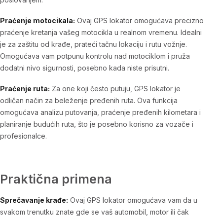
Praćenje motocikala:
Ovaj GPS lokator omogućava precizno
praćenje kretanja vašeg motocikla u realnom vremenu. Idealni
je za zaštitu od krađe, prateći tačnu lokaciju i rutu vožnje.
Omogućava vam potpunu kontrolu nad motociklom i pruža
dodatni nivo sigurnosti, posebno kada niste prisutni.
Praćenje ruta:
Za one koji često putuju, GPS lokator je
odličan način za beleženje pređenih ruta. Ova funkcija
omogućava analizu putovanja, praćenje pređenih kilometara i
planiranje budućih ruta, što je posebno korisno za vozače i
profesionalce.
Praktična primena
Sprečavanje krađe:
Ovaj GPS lokator omogućava vam da u
svakom trenutku znate gde se vaš automobil, motor ili čak