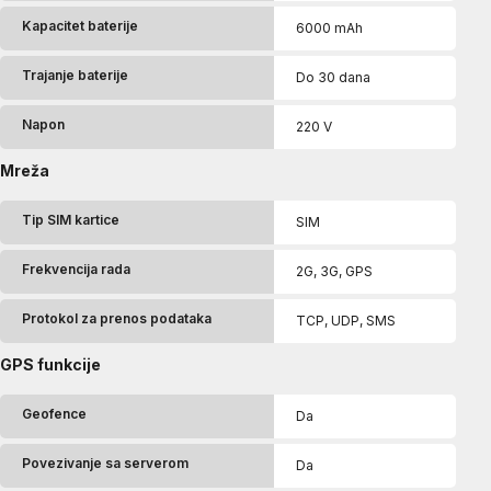
Kapacitet baterije
6000 mAh
Trajanje baterije
Do 30 dana
Napon
220 V
Mreža
Tip SIM kartice
SIM
Frekvencija rada
2G, 3G, GPS
Protokol za prenos podataka
TCP, UDP, SMS
GPS funkcije
Geofence
Da
Povezivanje sa serverom
Da