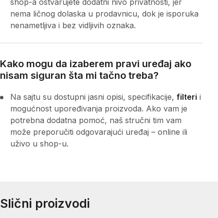
shop-a ostvarujete dodatni nivo privatnosti, jer
nema ličnog dolaska u prodavnicu, dok je isporuka
nenametljiva i bez vidljivih oznaka.
Kako mogu da izaberem pravi uređaj ako
nisam siguran šta mi tačno treba?
Na sajtu su dostupni jasni opisi, specifikacije,
filteri
i
mogućnost upoređivanja proizvoda. Ako vam je
potrebna dodatna pomoć, naš stručni tim vam
može preporučiti odgovarajući uređaj – online ili
uživo u shop-u.
Slični proizvodi