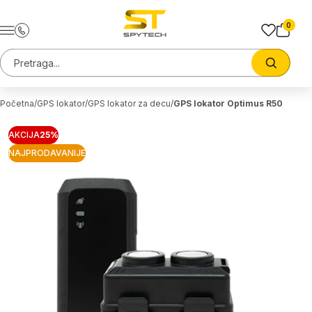
Preskoci na sadrzaj
0
Pretraga sajta
Trazi
Početna
GPS lokator
GPS lokator za decu
GPS lokator Optimus R50
AKCIJA
25%
NAJPRODAVANIJE