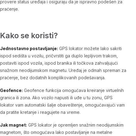
provere status uređaja i osiguraju da je ispravno podešen za
praćenje.
Kako se koristi?
Jednostavno postavljanje:
GPS lokator možete lako sakriti
ispod sedišta u vozilu, pričvrstiti ga duplo lepljivom trakom,
postaviti ispod vozila, ispod branika ili točkova zahvaljujući
snažnom neodijumskom magnetu. Uređaj je odmah spreman za
praćenje, bez dodatnih komplikovanih podešavanja.
Geofence:
Geofence funkcija omogućava kreiranje virtuelnih
granica ili zona. Ako vozilo napusti ili uđe u tu zonu, GPS
lokator vam automatski šalje obaveštenje, omogućavajući vam
da pratite kretanje i reagujete na vreme.
Jak magnet:
GPS lokator je opremljen snažnim neodijumskim
magnetom, što omogućava lako postavljanje na metalne