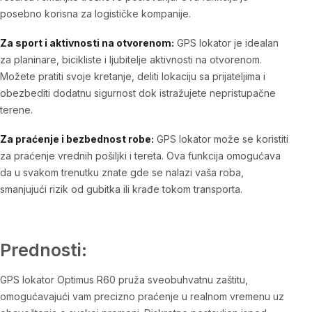
posebno korisna za logističke kompanije.
Za sport i aktivnosti na otvorenom:
GPS lokator je idealan
za planinare, bicikliste i ljubitelje aktivnosti na otvorenom.
Možete pratiti svoje kretanje, deliti lokaciju sa prijateljima i
obezbediti dodatnu sigurnost dok istražujete nepristupačne
terene.
Za praćenje i bezbednost robe:
GPS lokator može se koristiti
za praćenje vrednih pošiljki i tereta. Ova funkcija omogućava
da u svakom trenutku znate gde se nalazi vaša roba,
smanjujući rizik od gubitka ili krađe tokom transporta.
Prednosti:
GPS lokator Optimus R60 pruža sveobuhvatnu zaštitu,
omogućavajući vam precizno praćenje u realnom vremenu uz