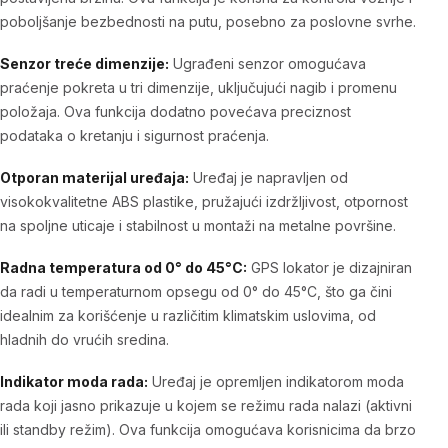
poboljšanje bezbednosti na putu, posebno za poslovne svrhe.
Senzor treće dimenzije:
Ugrađeni senzor omogućava
praćenje pokreta u tri dimenzije, uključujući nagib i promenu
položaja. Ova funkcija dodatno povećava preciznost
podataka o kretanju i sigurnost praćenja.
Otporan materijal uređaja:
Uređaj je napravljen od
visokokvalitetne ABS plastike, pružajući izdržljivost, otpornost
na spoljne uticaje i stabilnost u montaži na metalne površine.
Radna temperatura od 0° do 45°C:
GPS lokator je dizajniran
da radi u temperaturnom opsegu od 0° do 45°C, što ga čini
idealnim za korišćenje u različitim klimatskim uslovima, od
hladnih do vrućih sredina.
Indikator moda rada:
Uređaj je opremljen indikatorom moda
rada koji jasno prikazuje u kojem se režimu rada nalazi (aktivni
ili standby režim). Ova funkcija omogućava korisnicima da brzo