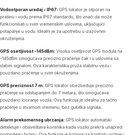
Vodootporan uređaj – IP67:
GPS lokator je otporan na
prašinu i vodu prema IP67 standardu, što znači da može
funkcionisati u svim vremenskim uslovima, uključujući
potapanje u vodu. Idealni je za upotrebu u izazovnim
okruženjima.
GPS osetljivost –145dBm:
Visoka osetljivost GPS modula na
–145dBm omogućava precizno praćenje čak i u uslovima sa
slabim signalom. Ova karakteristika pruža stabilnu vezu i
pouzdano praćenje u svim okruženjima.
GPS preciznost 7 m:
GPS lokator obezbeđuje precizno
praćenje sa odstupanjem do 7 metara, što omogućava
pouzdano lociranje vozila. Ova funkcija je idealna za tačno
praćenje u stvarnom vremenu, bez gubitka signala.
Alarm prekomernog ubrzanja:
GPS lokator automatski
detektuje i obaveštava korisnika kada vozilo prekrši unapred
postavljenu brzinu. Ova funkcija je korisna za kontrolu vožnje i