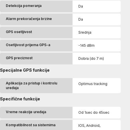
Detekcija pomeranja
Da
Alarm prekoračenja brzine
Da
GPS osetljivost
Srednja
Osetljivost prijema GPS-a
-145 dBm
GPS preciznost
Dobra (do 7 m)
Specijalne GPS funkcije
Aplikacija za pristup i kontrolu
Optimus tracking
uređaja
Specifične funkcije
Vreme reakcije uređaja
Od 1sec do 45sec
Kompatibilnost sa sistemima
IOS, Android,