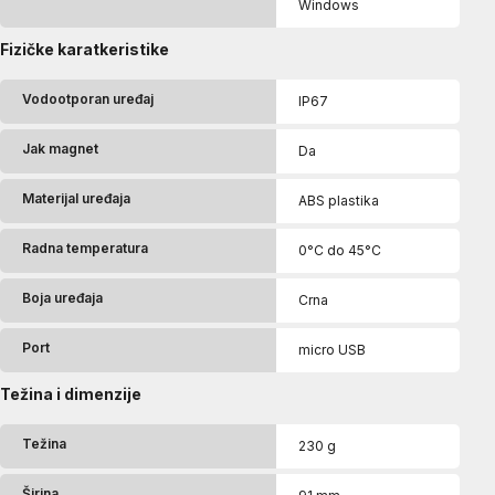
Windows
Fizičke karatkeristike
Vodootporan uređaj
IP67
Jak magnet
Da
Materijal uređaja
ABS plastika
Radna temperatura
0°C do 45°C
Boja uređaja
Crna
Port
micro USB
Težina i dimenzije
Težina
230 g
Širina