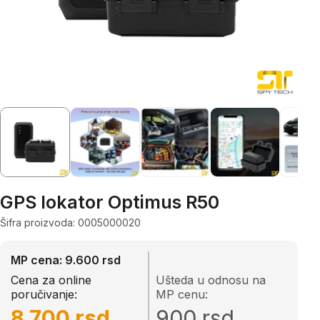
GPS lokator Optimus R50
Šifra proizvoda: 0005000020
MP cena: 9.600 rsd
Cena za online
Ušteda u odnosu na
poručivanje:
MP cenu:
8.700 rsd
900 rsd