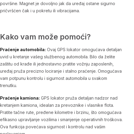
površine. Magnet je dovoljno jak da uređaj ostane sigurno
pričvršćen čak i u pokretu ili vibracijama.
Kako vam može pomoći?
Praćenje automobila:
Ovaj GPS lokator omogućava detaljan
uvid u kretanje vašeg službenog automobila. Bilo da želite
zaštitu od krađe ili jednostavno pratite vožnju zaposlenih,
uređaj pruža precizno lociranje i stalno praćenje. Omogućava
vam potpunu kontrolu i sigurnost automobila u svakom
trenutku.
Praćenje kamiona:
GPS lokator pruža detaljan nadzor nad
kretanjem kamiona, idealan za prevoznike i vlasnike flota.
Pratite tačne rute, pređene kilometre i brzinu, što omogućava
efikasno upravljanje vozilima i smanjenje operativnih troškova.
Ova funkcija povećava sigurnost i kontrolu nad vašim
poslovanjem.