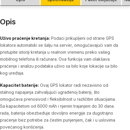
Opis
Uživo praćenje kretanja:
Podaci prikupljeni od strane GPS
lokatora automatski se šalju na server, omogućavajući vam da
pristupite istoriji kretanja u realnom vremenu preko vašeg
mobilnog telefona ili računara. Ova funkcija vam olakšava
praćenje i analizu podataka uživo sa bilo koje lokacije sa bilo
kog uređaja.
Kapacitet baterije:
Ovaj GPS lokator radi nezavisno od
stalnog napajanja zahvaljujući ugrađenoj bateriji, što
omogućava prenosivost i fleksibilnost u različitim situacijama.
Sa kapacitetom od 6000 mAh i njenim trajanjem do 30 dana
rada, baterija obezbeđuje dovoljno energije za dugotrajno
praćenje bez potrebe za čestim punjenjem, čak i u uslovima
povećanog korišćenja.