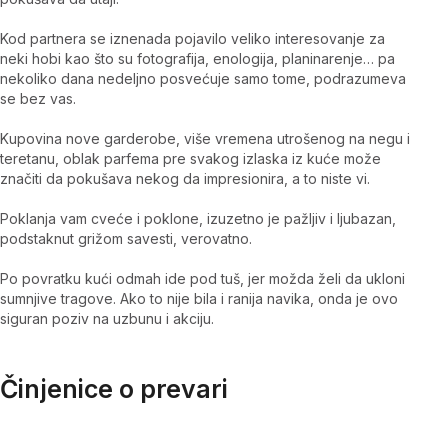
Kod partnera se iznenada pojavilo veliko interesovanje za
neki hobi kao što su fotografija, enologija, planinarenje… pa
nekoliko dana nedeljno posvećuje samo tome, podrazumeva
se bez vas.
Kupovina nove garderobe, više vremena utrošenog na negu i
teretanu, oblak parfema pre svakog izlaska iz kuće može
značiti da pokušava nekog da impresionira, a to niste vi.
Poklanja vam cveće i poklone, izuzetno je pažljiv i ljubazan,
podstaknut grižom savesti, verovatno.
Po povratku kući odmah ide pod tuš, jer možda želi da ukloni
sumnjive tragove. Ako to nije bila i ranija navika, onda je ovo
siguran poziv na uzbunu i akciju.
Činjenice o prevari