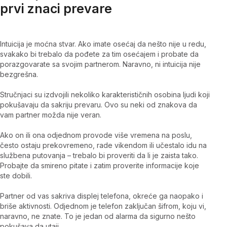
prvi znaci prevare
Intuicija je moćna stvar. Ako imate osećaj da nešto nije u redu,
svakako bi trebalo da pođete za tim osećajem i probate da
porazgovarate sa svojim partnerom. Naravno, ni intuicija nije
bezgrešna.
Stručnjaci su izdvojili nekoliko karakterističnih osobina ljudi koji
pokušavaju da sakriju prevaru. Ovo su neki od znakova da
vam partner možda nije veran.
Ako on ili ona odjednom provode više vremena na poslu,
često ostaju prekovremeno, rade vikendom ili učestalo idu na
službena putovanja – trebalo bi proveriti da li je zaista tako.
Probajte da smireno pitate i zatim proverite informacije koje
ste dobili.
Partner od vas sakriva displej telefona, okreće ga naopako i
briše aktivnosti. Odjednom je telefon zaključan šifrom, koju vi,
naravno, ne znate. To je jedan od alarma da sigurno nešto
pokušava da utaji.