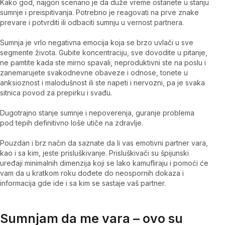
Kako god, najgori scenario je da duže vreme ostanete u stanju
sumnje i preispitivanja. Potrebno je reagovati na prve znake
prevare i potvrditi ili odbaciti sumnju u vernost partnera.
Sumnja je vrlo negativna emocija koja se brzo uvlači u sve
segmente života. Gubite koncentraciju, sve dovodite u pitanje,
ne pamtite kada ste mirno spavali, neproduktivni ste na poslu i
zanemarujete svakodnevne obaveze i odnose, tonete u
anksioznost i malodušnost ili ste napeti i nervozni, pa je svaka
sitnica povod za prepirku i svađu.
Dugotrajno stanje sumnje i nepoverenja, guranje problema
pod tepih definitivno loše utiče na zdravlje.
Pouzdan i brz način da saznate da li vas emotivni partner vara,
kao i sa kim, jeste prisluškivanje. Prisluškivači su špijunski
uređaji minimalnih dimenzija koji se lako kamufliraju i pomoći će
vam da u kratkom roku dođete do neospornih dokaza i
informacija gde ide i sa kim se sastaje vaš partner.
Sumnjam da me vara – ovo su