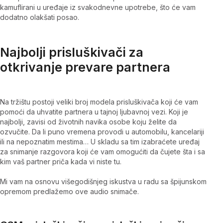
kamuflirani u uređaje iz svakodnevne upotrebe, što će vam
dodatno olakšati posao.
Najbolji prisluškivači za
otkrivanje prevare partnera
Na tržištu postoji veliki broj modela prisluškivača koji će vam
pomoći da uhvatite partnera u tajnoj ljubavnoj vezi. Koji je
najbolji, zavisi od životnih navika osobe koju želite da
ozvučite. Da li puno vremena provodi u automobilu, kancelariji
ili na nepoznatim mestima… U skladu sa tim izabraćete uređaj
za snimanje razgovora koji će vam omogućiti da čujete šta i sa
kim vaš partner priča kada vi niste tu.
Mi vam na osnovu višegodišnjeg iskustva u radu sa špijunskom
opremom predlažemo ove audio snimače.