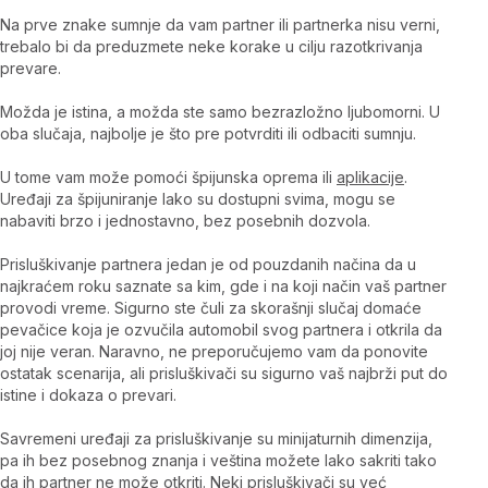
Na prve znake sumnje da vam partner ili partnerka nisu verni,
trebalo bi da preduzmete neke korake u cilju razotkrivanja
prevare.
Možda je istina, a možda ste samo bezrazložno ljubomorni. U
oba slučaja, najbolje je što pre potvrditi ili odbaciti sumnju.
U tome vam može pomoći špijunska oprema ili
aplikacije
.
Uređaji za špijuniranje lako su dostupni svima, mogu se
nabaviti brzo i jednostavno, bez posebnih dozvola.
Prisluškivanje partnera jedan je od pouzdanih načina da u
najkraćem roku saznate sa kim, gde i na koji način vaš partner
provodi vreme. Sigurno ste čuli za skorašnji slučaj domaće
pevačice koja je ozvučila automobil svog partnera i otkrila da
joj nije veran. Naravno, ne preporučujemo vam da ponovite
ostatak scenarija, ali prisluškivači su sigurno vaš najbrži put do
istine i dokaza o prevari.
Savremeni uređaji za prisluškivanje su minijaturnih dimenzija,
pa ih bez posebnog znanja i veština možete lako sakriti tako
da ih partner ne može otkriti. Neki prisluškivači su već