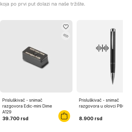
koja po prvi put dolazi na naše tržište.
Prisluškivač - snimač
Prisluškivač - snimač
razgovora Edic-mini Dime
razgovora u olovci P800
A129
39.700 rsd
8.900 rsd