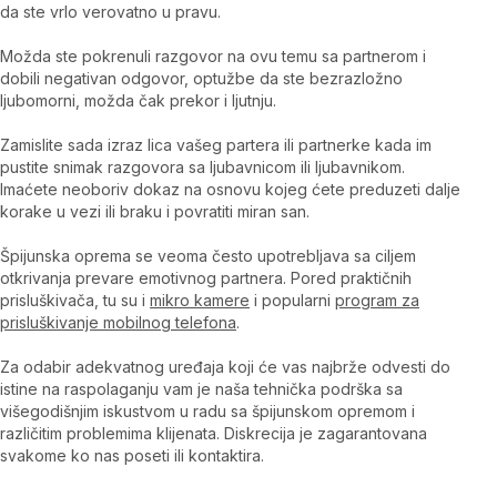
da ste vrlo verovatno u pravu.
Možda ste pokrenuli razgovor na ovu temu sa partnerom i
dobili negativan odgovor, optužbe da ste bezrazložno
ljubomorni, možda čak prekor i ljutnju.
Zamislite sada izraz lica vašeg partera ili partnerke kada im
pustite snimak razgovora sa ljubavnicom ili ljubavnikom.
Imaćete neoboriv dokaz na osnovu kojeg ćete preduzeti dalje
korake u vezi ili braku i povratiti miran san.
Špijunska oprema se veoma često upotrebljava sa ciljem
otkrivanja prevare emotivnog partnera. Pored praktičnih
prisluškivača, tu su i
mikro kamere
i popularni
program za
prisluškivanje mobilnog telefona
.
Za odabir adekvatnog uređaja koji će vas najbrže odvesti do
istine na raspolaganju vam je naša tehnička podrška sa
višegodišnjim iskustvom u radu sa špijunskom opremom i
različitim problemima klijenata. Diskrecija je zagarantovana
svakome ko nas poseti ili kontaktira.