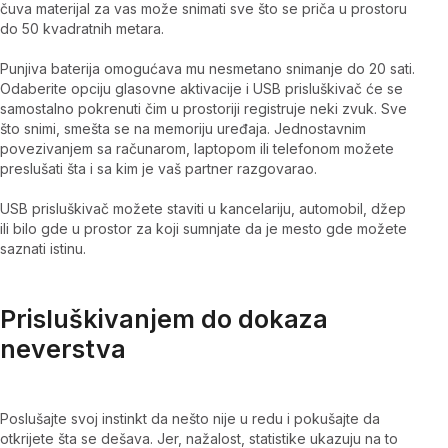
čuva materijal za vas može snimati sve što se priča u prostoru
do 50 kvadratnih metara.
Punjiva baterija omogućava mu nesmetano snimanje do 20 sati.
Odaberite opciju glasovne aktivacije i USB prisluškivač će se
samostalno pokrenuti čim u prostoriji registruje neki zvuk. Sve
što snimi, smešta se na memoriju uređaja. Jednostavnim
povezivanjem sa računarom, laptopom ili telefonom možete
preslušati šta i sa kim je vaš partner razgovarao.
USB prisluškivač možete staviti u kancelariju, automobil, džep
ili bilo gde u prostor za koji sumnjate da je mesto gde možete
saznati istinu.
Prisluškivanjem do dokaza
neverstva
Poslušajte svoj instinkt da nešto nije u redu i pokušajte da
otkrijete šta se dešava. Jer, nažalost, statistike ukazuju na to