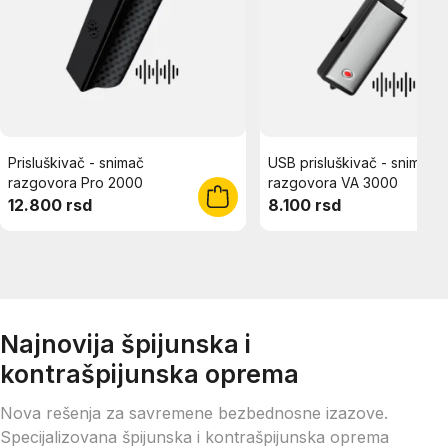
Prisluškivač - snimač
USB prisluškivač - snimač
razgovora Pro 2000
razgovora VA 3000
12.800 rsd
8.100 rsd
Najnovija špijunska i
kontrašpijunska oprema
Nova rešenja za savremene bezbednosne izazove.
Specijalizovana špijunska i kontrašpijunska oprema