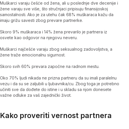
Muškarci varaju češće od žena, ali u poslednje dve decenije i
žene varaju sve više, što stručnjaci pripisuju finansijoskoj
samostalnosti. Ako je za utehu čak 68% muškaraca kažu da
imaju grižu savesti zbog prevare partnerke.
Skoro 9% muškaraca i 14% žena prevarilo je partnera iz
osvete kao odgovor na njegovu neveru.
Muškarci najčešće varaju zbog seksualnog zadovoljstva, a
žene traže emocionalnu sigurnost.
Skoro svih 60% prevara započne na radnom mestu.
Oko 70% ljudi nikada ne prizna partneru da su imali paralelnu
vezu i da su se zaljubili u ljubavnika/cu. Zbog toga je potrebno
učiniti sve da dođete do istine i u skladu sa njom donesete
važne odluke za vaš zajednički život.
Kako proveriti vernost partnera