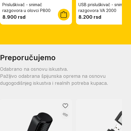
Prisluškivač - snimač
USB prisluškivač - snimač
razgovora u olovci P800
razgovora VA 2000
8.900 rsd
8.200 rsd
Preporučujemo
Odabrano na osnovu iskustva.
Pažljivo odabrana špijunska oprema na osnovu
dugogodišnjeg iskustva i realnih potreba kupaca.