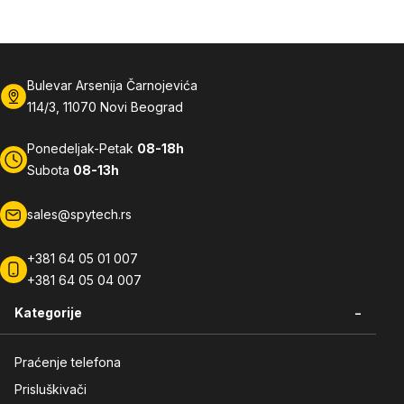
Bulevar Arsenija Čarnojevića
114/3, 11070 Novi Beograd
Ponedeljak-Petak
08-18h
Subota
08-13h
sales@spytech.rs
+381 64 05 01 007
+381 64 05 04 007
-
Kategorije
Praćenje telefona
Prisluškivači