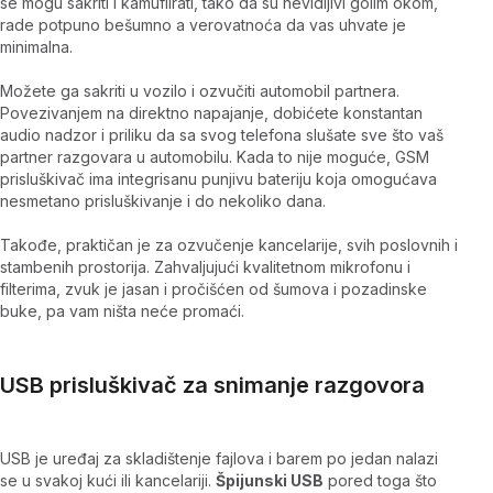
se mogu sakriti i kamuflirati, tako da su nevidljivi golim okom,
rade potpuno bešumno a verovatnoća da vas uhvate je
minimalna.
Možete ga sakriti u vozilo i ozvučiti automobil partnera.
Povezivanjem na direktno napajanje, dobićete konstantan
audio nadzor i priliku da sa svog telefona slušate sve što vaš
partner razgovara u automobilu. Kada to nije moguće, GSM
prisluškivač ima integrisanu punjivu bateriju koja omogućava
nesmetano prisluškivanje i do nekoliko dana.
Takođe, praktičan je za ozvučenje kancelarije, svih poslovnih i
stambenih prostorija. Zahvaljujući kvalitetnom mikrofonu i
filterima, zvuk je jasan i pročišćen od šumova i pozadinske
buke, pa vam ništa neće promaći.
USB prisluškivač za snimanje razgovora
USB je uređaj za skladištenje fajlova i barem po jedan nalazi
se u svakoj kući ili kancelariji.
Špijunski USB
pored toga što