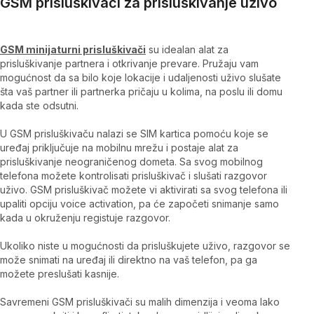
GSM prisluškivači za prisluškivanje uživo
GSM minijaturni prisluškivači
su idealan alat za
prisluškivanje partnera i otkrivanje prevare. Pružaju vam
mogućnost da sa bilo koje lokacije i udaljenosti uživo slušate
šta vaš partner ili partnerka pričaju u kolima, na poslu ili domu
kada ste odsutni.
U GSM prisluškivaču nalazi se SIM kartica pomoću koje se
uređaj priključuje na mobilnu mrežu i postaje alat za
prisluškivanje neograničenog dometa. Sa svog mobilnog
telefona možete kontrolisati prisluškivač i slušati razgovor
uživo. GSM prisluškivač možete vi aktivirati sa svog telefona ili
upaliti opciju voice activation, pa će započeti snimanje samo
kada u okruženju registuje razgovor.
Ukoliko niste u mogućnosti da prisluškujete uživo, razgovor se
može snimati na uređaj ili direktno na vaš telefon, pa ga
možete preslušati kasnije.
Savremeni GSM prisluškivači su malih dimenzija i veoma lako