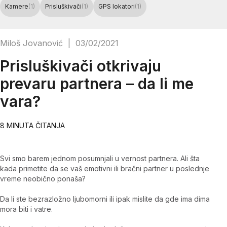
Kamere
(1)
Prisluškivači
(1)
GPS lokatori
(1)
Miloš Jovanović
|
03/02/2021
Prisluškivači otkrivaju
prevaru partnera – da li me
vara?
8 MINUTA ČITANJA
Svi smo barem jednom posumnjali u vernost partnera. Ali šta
kada primetite da se vaš emotivni ili bračni partner u poslednje
vreme neobično ponaša?
Da li ste bezrazložno ljubomorni ili ipak mislite da gde ima dima
mora biti i vatre.