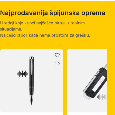
Najprodavanija špijunska oprema
Uređaji koje kupci najčešće biraju u realnim
situacijama.
Najčešći izbor kada nema prostora za grešku.