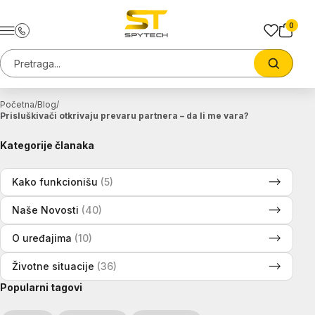
Preskoci na sadrzaj
0
Pretraga sajta
Trazi
Početna
Blog
Prisluškivači otkrivaju prevaru partnera – da li me vara?
Kategorije članaka
Kako funkcionišu
(5)
Naše Novosti
(40)
O uređajima
(10)
Životne situacije
(36)
Popularni tagovi