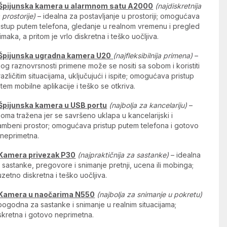
Špijunska
kamera u alarmnom satu A2000
(najdiskretnija
 prostorije)
– idealna za postavljanje u prostoriji; omogućava
istup putem telefona, gledanje u realnom vremenu i pregled
imaka, a pritom je vrlo diskretna i teško uočljiva.
Špijunska
ugradna kamera U20
(najfleksibilnija primena)
–
og raznovrsnosti primene može se nositi sa sobom i koristiti
različitim situacijama, uključujući i ispite; omogućava pristup
tem mobilne aplikacije i teško se otkriva.
Špijunska
kamera u USB portu
(najbolja za kancelariju)
–
oma tražena jer se savršeno uklapa u kancelarijski i
ambeni prostor; omogućava pristup putem telefona i gotovo
 neprimetna.
Kamera privezak P30
(najpraktičnija za sastanke)
– idealna
 sastanke, pregovore i snimanje pretnji, ucena ili mobinga;
uzetno diskretna i teško uočljiva.
Kamera u naočarima N550
(najbolja za snimanje u pokretu)
pogodna za sastanke i snimanje u realnim situacijama;
skretna i gotovo neprimetna.