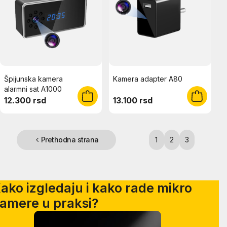
Špijunska kamera
Kamera adapter A80
alarmni sat A1000
12.300 rsd
13.100 rsd
Prethodna strana
1
2
3
ako izgledaju i kako rade mikro
amere u praksi?