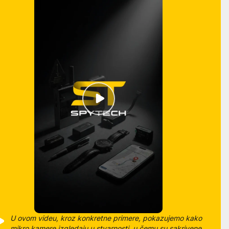
U ovom videu, kroz konkretne primere, pokazujemo kako
mikro kamere izgledaju u stvarnosti, u čemu su sakrivene