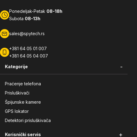
Ponedeljak-Petak
08-18h
Subota
08-13h
sales@spytech.rs
+381 64 05 01 007
+381 64 05 04 007
-
Kategorije
Praćenje telefona
Prisluškivači
Špijunske kamere
GPS lokator
Detektori prisluškivača
+
Korisnički servis