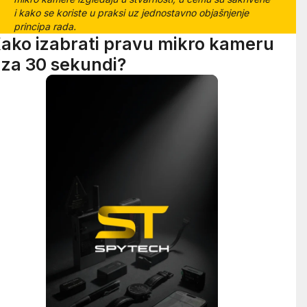
i kako se koriste u praksi uz jednostavno objašnjenje
principa rada.
ako izabrati pravu mikro kameru
 za 30 sekundi?