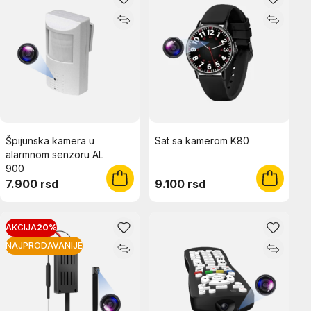
Špijunska kamera u
Sat sa kamerom K80
alarmnom senzoru AL
900
7.900 rsd
9.100 rsd
AKCIJA
20%
NAJPRODAVANIJE