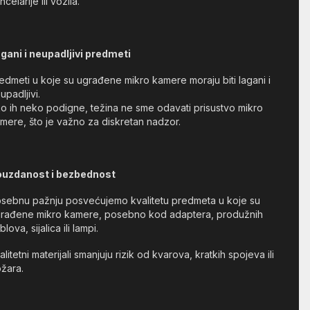
ncelarije ili vozila.
gani i neupadljivi predmeti
edmeti u koje su ugrađene mikro kamere moraju biti lagani i
upadljivi.
o ih neko podigne, težina ne sme odavati prisustvo mikro
mere, što je važno za diskretan nadzor.
ouzdanost i bezbednost
sebnu pažnju posvećujemo kvalitetu predmeta u koje su
rađene mikro kamere, posebno kod adaptera, produžnih
blova, sijalica ili lampi.
alitetni materijali smanjuju rizik od kvarova, kratkih spojeva ili
žara.