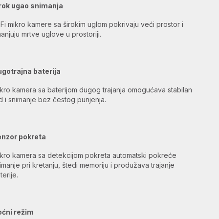
rok ugao snimanja
Fi mikro kamere sa širokim uglom pokrivaju veći prostor i
anjuju mrtve uglove u prostoriji.
gotrajna baterija
kro kamera sa baterijom dugog trajanja omogućava stabilan
d i snimanje bez čestog punjenja.
enzor pokreta
kro kamera sa detekcijom pokreta automatski pokreće
imanje pri kretanju, štedi memoriju i produžava trajanje
terije.
ćni režim