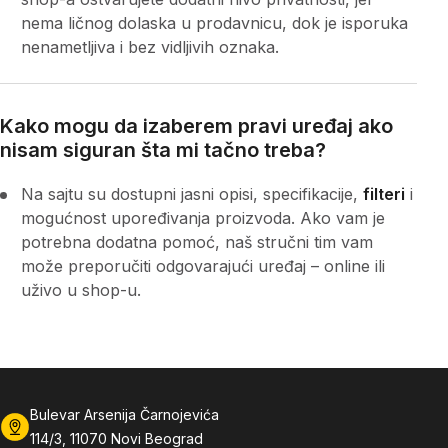
nema ličnog dolaska u prodavnicu, dok je isporuka
nenametljiva i bez vidljivih oznaka.
Kako mogu da izaberem pravi uređaj ako
nisam siguran šta mi tačno treba?
Na sajtu su dostupni jasni opisi, specifikacije,
filteri
i
mogućnost upoređivanja proizvoda. Ako vam je
potrebna dodatna pomoć, naš stručni tim vam
može preporučiti odgovarajući uređaj – online ili
uživo u shop-u.
Bulevar Arsenija Čarnojevića
114/3, 11070 Novi Beograd