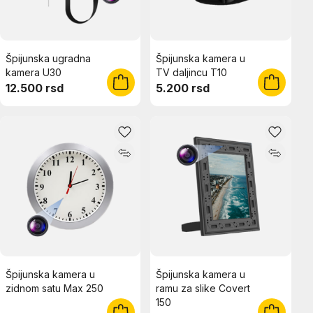
Špijunska ugradna
Špijunska kamera u
kamera U30
TV daljincu T10
12.500 rsd
5.200 rsd
Špijunska kamera u
Špijunska kamera u
zidnom satu Max 250
ramu za slike Covert
150