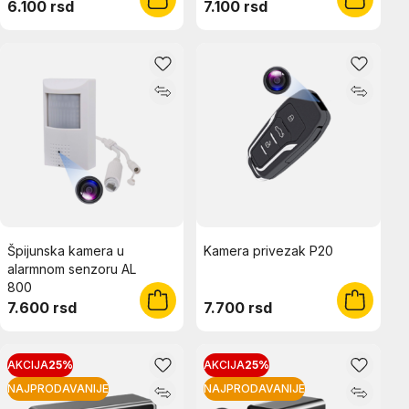
6.100 rsd
7.100 rsd
Špijunska kamera u
Kamera privezak P20
alarmnom senzoru AL
800
7.600 rsd
7.700 rsd
AKCIJA
25%
AKCIJA
25%
NAJPRODAVANIJE
NAJPRODAVANIJE