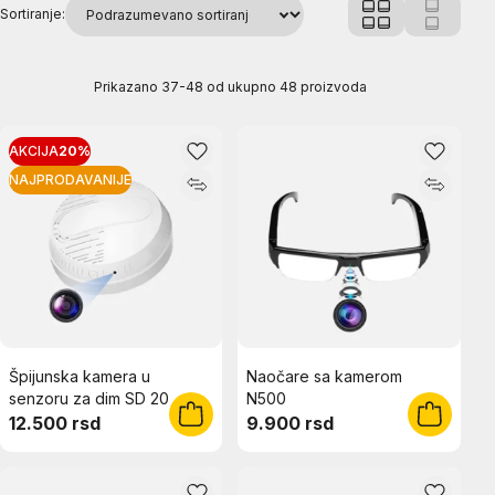
Sortiranje:
Prikazano 37-48 od ukupno 48 proizvoda
AKCIJA
20%
NAJPRODAVANIJE
Špijunska kamera u
Naočare sa kamerom
senzoru za dim SD 20
N500
12.500 rsd
9.900 rsd