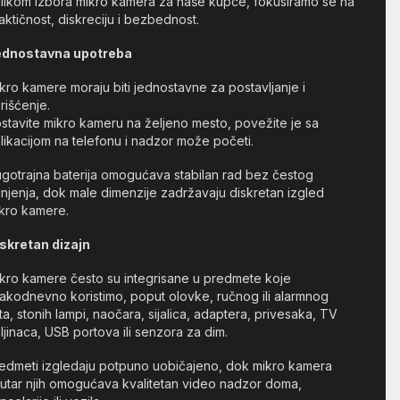
ilikom izbora mikro kamera za naše kupce, fokusiramo se na
aktičnost, diskreciju i bezbednost.
ednostavna upotreba
kro kamere moraju biti jednostavne za postavljanje i
rišćenje.
stavite mikro kameru na željeno mesto, povežite je sa
likacijom na telefonu i nadzor može početi.
gotrajna baterija omogućava stabilan rad bez čestog
njenja, dok male dimenzije zadržavaju diskretan izgled
kro kamere.
skretan dizajn
kro kamere često su integrisane u predmete koje
akodnevno koristimo, poput olovke, ručnog ili alarmnog
ta, stonih lampi, naočara, sijalica, adaptera, privesaka, TV
ljinaca, USB portova ili senzora za dim.
edmeti izgledaju potpuno uobičajeno, dok mikro kamera
utar njih omogućava kvalitetan video nadzor doma,