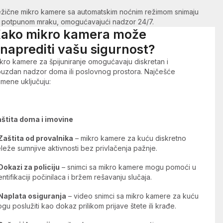
žične mikro kamere sa automatskim noćnim režimom snimaju
u potpunom mraku, omogućavajući nadzor 24/7.
ako mikro kamera može
naprediti vašu sigurnost?
kro kamere za špijuniranje omogućavaju diskretan i
uzdan nadzor doma ili poslovnog prostora. Najčešće
imene uključuju:
štita doma i imovine
Zaštita od provalnika
– mikro kamere za kuću diskretno
leže sumnjive aktivnosti bez privlačenja pažnje.
Dokazi za policiju
– snimci sa mikro kamere mogu pomoći u
entifikaciji počinilaca i bržem rešavanju slučaja.
Naplata osiguranja
– video snimci sa mikro kamere za kuću
gu poslužiti kao dokaz prilikom prijave štete ili krađe.