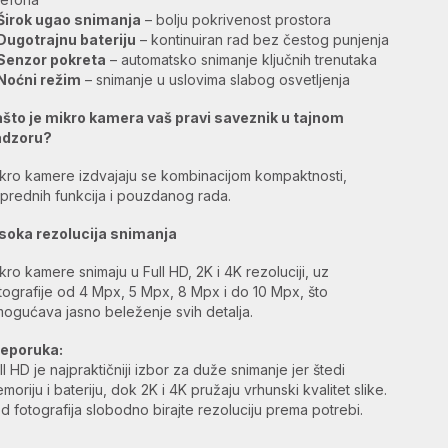
Širok ugao snimanja
– bolju pokrivenost prostora
Dugotrajnu bateriju
– kontinuiran rad bez čestog punjenja
Senzor pokreta
– automatsko snimanje ključnih trenutaka
Noćni režim
– snimanje u uslovima slabog osvetljenja
što je mikro kamera vaš pravi saveznik u tajnom
adzoru?
kro kamere izdvajaju se kombinacijom kompaktnosti,
prednih funkcija i pouzdanog rada.
soka rezolucija snimanja
kro kamere snimaju u Full HD, 2K i 4K rezoluciji, uz
tografije od 4 Mpx, 5 Mpx, 8 Mpx i do 10 Mpx, što
ogućava jasno beleženje svih detalja.
reporuka:
ll HD je najpraktičniji izbor za duže snimanje jer štedi
moriju i bateriju, dok 2K i 4K pružaju vrhunski kvalitet slike.
d fotografija slobodno birajte rezoluciju prema potrebi.