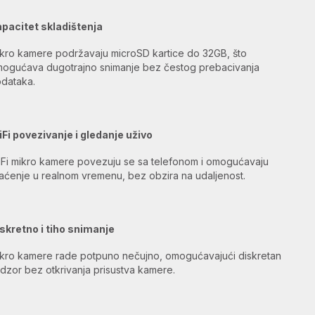
pacitet skladištenja
kro kamere podržavaju microSD kartice do 32GB, što
ogućava dugotrajno snimanje bez čestog prebacivanja
dataka.
Fi povezivanje i gledanje uživo
Fi mikro kamere povezuju se sa telefonom i omogućavaju
aćenje u realnom vremenu, bez obzira na udaljenost.
skretno i tiho snimanje
kro kamere rade potpuno nečujno, omogućavajući diskretan
dzor bez otkrivanja prisustva kamere.