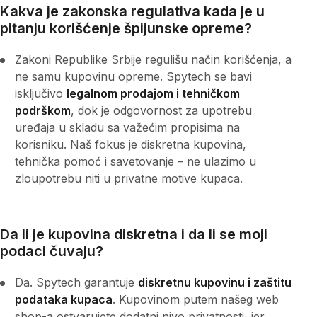
Kakva je zakonska regulativa kada je u
pitanju korišćenje špijunske opreme?
Zakoni Republike Srbije regulišu način korišćenja, a
ne samu kupovinu opreme. Spytech se bavi
isključivo
legalnom prodajom i tehničkom
podrškom
, dok je odgovornost za upotrebu
uređaja u skladu sa važećim propisima na
korisniku. Naš fokus je diskretna kupovina,
tehnička pomoć i savetovanje – ne ulazimo u
zloupotrebu niti u privatne motive kupaca.
Da li je kupovina diskretna i da li se moji
podaci čuvaju?
Da. Spytech garantuje
diskretnu kupovinu i zaštitu
podataka kupaca
. Kupovinom putem našeg web
shop-a ostvarujete dodatni nivo privatnosti, jer