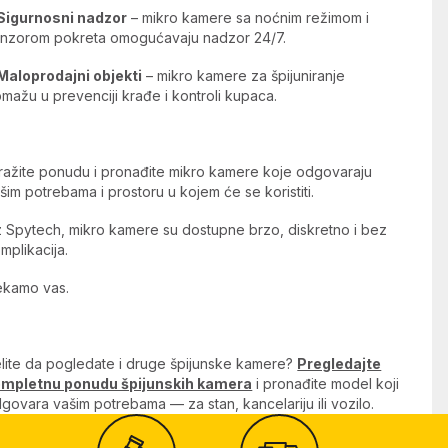
Sigurnosni nadzor
– mikro kamere sa noćnim režimom i
nzorom pokreta omogućavaju nadzor 24/7.
Maloprodajni objekti
– mikro kamere za špijuniranje
mažu u prevenciji krađe i kontroli kupaca.
tražite ponudu i pronađite mikro kamere koje odgovaraju
šim potrebama i prostoru u kojem će se koristiti.
 Spytech, mikro kamere su dostupne brzo, diskretno i bez
mplikacija.
kamo vas.
lite da pogledate i druge špijunske kamere?
Pregledajte
ompletnu ponudu špijunskih kamera
i pronađite model koji
govara vašim potrebama — za stan, kancelariju ili vozilo.