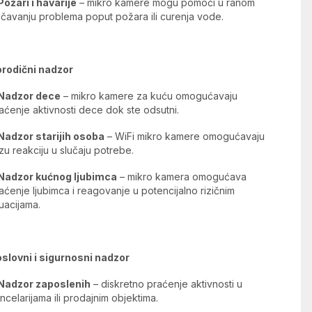
Požari i havarije
– mikro kamere mogu pomoći u ranom
čavanju problema poput požara ili curenja vode.
rodični nadzor
Nadzor dece
– mikro kamere za kuću omogućavaju
aćenje aktivnosti dece dok ste odsutni.
Nadzor starijih osoba
– WiFi mikro kamere omogućavaju
zu reakciju u slučaju potrebe.
Nadzor kućnog ljubimca
– mikro kamera omogućava
aćenje ljubimca i reagovanje u potencijalno rizičnim
tuacijama.
slovni i sigurnosni nadzor
Nadzor zaposlenih
– diskretno praćenje aktivnosti u
ncelarijama ili prodajnim objektima.