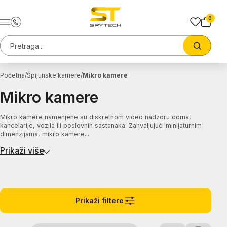
Preskoci na sadrzaj
0
Pretraga sajta
Trazi
Početna
Špijunske kamere
Mikro kamere
Mikro kamere
Mikro kamere namenjene su diskretnom video nadzoru doma,
kancelarije, vozila ili poslovnih sastanaka. Zahvaljujući minijaturnim
dimenzijama, mikro kamere...
Prikaži više
Prikaži filtere