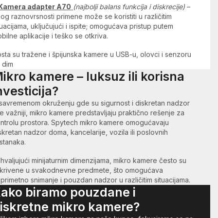
Kamera adapter A70
(najbolji balans funkcija i diskrecije)
–
og raznovrsnosti primene može se koristiti u različitim
tuacijama, uključujući i ispite; omogućava pristup putem
bilne aplikacije i teško se otkriva.
sta su tražene i špijunska kamere u USB-u, olovci i senzoru
 dim
ikro kamere – luksuz ili korisna
nvesticija?
savremenom okruženju gde su sigurnost i diskretan nadzor
e važniji, mikro kamere predstavljaju praktično rešenje za
ntrolu prostora. Spytech mikro kamere omogućavaju
skretan nadzor doma, kancelarije, vozila ili poslovnih
stanaka.
hvaljujući minijaturnim dimenzijama, mikro kamere često su
krivene u svakodnevne predmete, što omogućava
primetno snimanje i pouzdan nadzor u različitim situacijama.
ako biramo pouzdane i
iskretne mikro kamere?