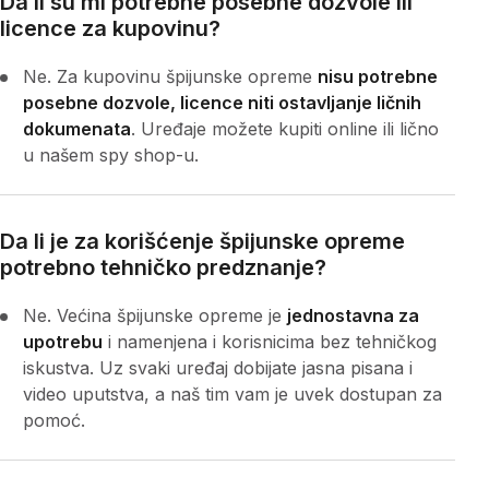
Da li su mi potrebne posebne dozvole ili
licence za kupovinu?
Ne. Za kupovinu špijunske opreme
nisu potrebne
posebne dozvole, licence niti ostavljanje ličnih
dokumenata
. Uređaje možete kupiti online ili lično
u našem spy shop-u.
Da li je za korišćenje špijunske opreme
potrebno tehničko predznanje?
Ne. Većina špijunske opreme je
jednostavna za
upotrebu
i namenjena i korisnicima bez tehničkog
iskustva. Uz svaki uređaj dobijate jasna pisana i
video uputstva, a naš tim vam je uvek dostupan za
pomoć.