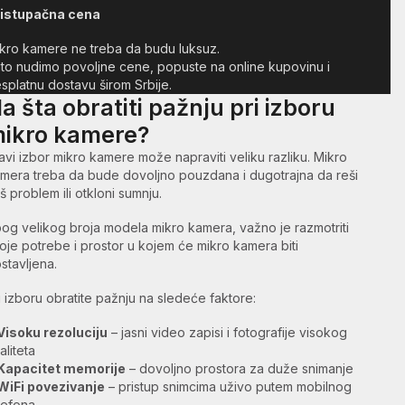
ristupačna cena
kro kamere ne treba da budu luksuz.
to nudimo povoljne cene, popuste na online kupovinu i
splatnu dostavu širom Srbije.
a šta obratiti pažnju pri izboru
ikro kamere?
avi izbor mikro kamere može napraviti veliku razliku. Mikro
mera treba da bude dovoljno pouzdana i dugotrajna da reši
š problem ili otkloni sumnju.
og velikog broja modela mikro kamera, važno je razmotriti
oje potrebe i prostor u kojem će mikro kamera biti
stavljena.
i izboru obratite pažnju na sledeće faktore:
Visoku rezoluciju
– jasni video zapisi i fotografije visokog
aliteta
Kapacitet memorije
– dovoljno prostora za duže snimanje
WiFi povezivanje
– pristup snimcima uživo putem mobilnog
lefona