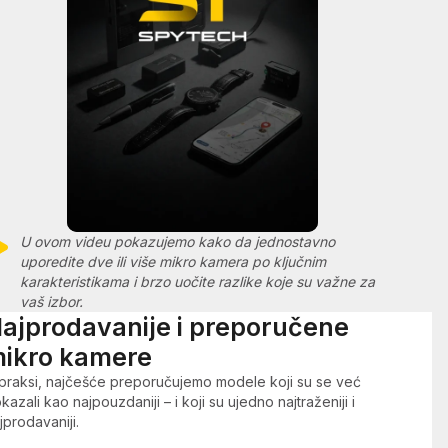
U ovom videu pokazujemo kako da jednostavno
uporedite dve ili više mikro kamera po ključnim
karakteristikama i brzo uočite razlike koje su važne za
vaš izbor.
ajprodavanije i preporučene
ikro kamere
praksi, najčešće preporučujemo modele koji su se već
kazali kao najpouzdaniji – i koji su ujedno najtraženiji i
jprodavaniji.